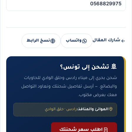
0568829975
شارك المقال
واتساب
نسخ الرابط
🚢 تشحن إلى تونس؟
شحن بحري إلى ميناء رادس وحلق الوادي للحاويات
والبضائع. — أرسل تفاصيل شحنتك ونعاود التواصل
معك بعرض مكتوب.
الموانئ والمنافذ:
رادس · حلق الوادي
اطلب سعر شحنتك