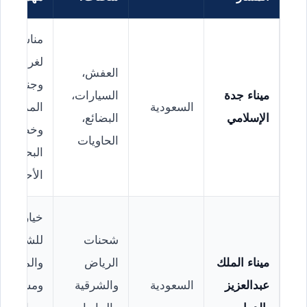
مناسب
لغرب
العفش،
وجنوب
ميناء جدة
السيارات،
السعودية
المملكة
الإسلامي
البضائع،
وخطوط
الحاويات
البحر
الأحمر.
خيار قوي
شحنات
للشركات
ميناء الملك
الرياض
والمصانع
عبدالعزيز
السعودية
والشرقية
ومستودعا