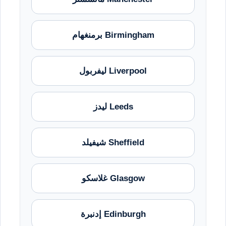
Birmingham برمنغهام
Liverpool ليفربول
Leeds ليدز
Sheffield شيفيلد
Glasgow غلاسكو
Edinburgh إدنبرة