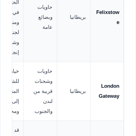
الحاويات
حاويات
Felixstow
في بريطان
بريطانيا
وبضائع
e
ومناسب
عامة
لجنوب
وشرق
إنجلترا.
حاويات
خيار مهم
وشحنات
للشحنات
London
بريطانيا
قريبة من
المتجهة
Gateway
لندن
إلى لندن
والجنوب
ومحيطها.
قد يكون