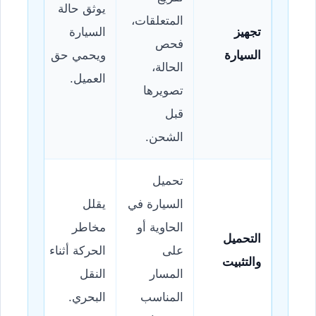
يوثق حالة
المتعلقات،
تجهيز
السيارة
فحص
السيارة
ويحمي حق
الحالة،
العميل.
تصويرها
قبل
الشحن.
تحميل
السيارة في
يقلل
الحاوية أو
مخاطر
التحميل
على
الحركة أثناء
والتثبيت
المسار
النقل
المناسب
البحري.