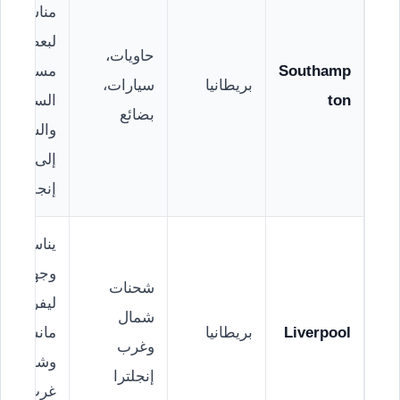
مناسبًا
لبعض
حاويات،
Southamp
مسارات
بريطانيا
سيارات،
ton
السيارات
بضائع
والشحنات
إلى جنوب
إنجلترا.
يناسب
وجهات مث
شحنات
ليفربول،
شمال
Liverpool
بريطانيا
مانشستر،
وغرب
وشمال
إنجلترا
غرب