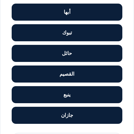
أبها
تبوك
حائل
القصيم
ينبع
جازان