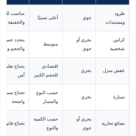
طرود
مناسب للشحنا
جوي
أعلى نسبيًا
ومستندات
والخفيفة
كراتين
بحري أو
يتحدد حسب ا
متوسط
شخصية
جوي
والحجم وعدد ا
اقتصادي
يحتاج تغليف 
عفش منزل
بحري
للحجم الكبير
آمن
حسب النوع
تحتاج مستندا
سيارة
بحري
والمسار
واضحة
بحري أو
حسب الكمية
بضائع تجارية
تحتاج فاتورة و
جوي
والنوع