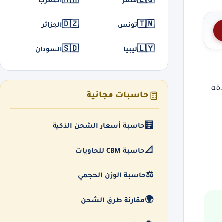
🇲🇦
🇪🇬
مصر
المغرب
🇩🇿
🇹🇳
تونس
الجزائر
🇸🇩
🇱🇾
ليبيا
السودان
قة
حاسبات مجانية
🧮
حاسبة أسعار الشحن الذكية
📐
حاسبة CBM للحاويات
⚖️
حاسبة الوزن الحجمي
🌍
مقارنة طرق الشحن