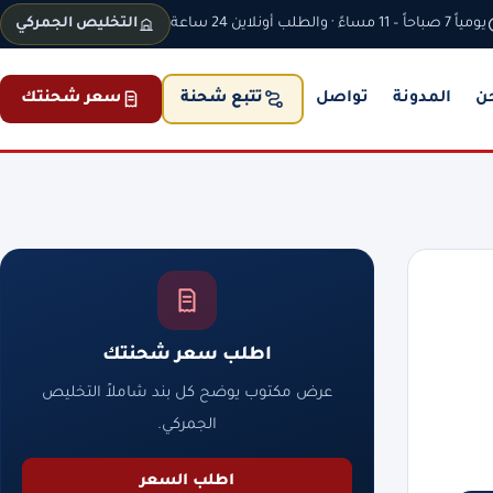
يومياً 7 صباحاً – 11 مساءً · والطلب أونلاين 24 ساعة
التخليص الجمركي
ن
المدونة
تواصل
سعر شحنتك
تتبع شحنة
اطلب سعر شحنتك
 |
عرض مكتوب يوضح كل بند شاملاً التخليص
الجمركي.
اطلب السعر