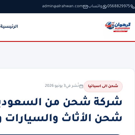
خطَّ إلى المحتوى
0568829975
واتساب
admin@alrahwan.com
الرئيسية
نُشر في
3 يونيو 2026
شحن الى اسبانيا
شحن الأثاث والسيارات و