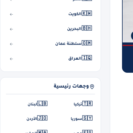
🇰🇼
الكويت
🇧🇭
البحرين
🇴🇲
سلطنة عمان
🇮🇶
العراق
وجهات رئيسية
🇱🇧
🇹🇷
تركيا
لبنان
🇯🇴
🇸🇾
سوريا
الأردن