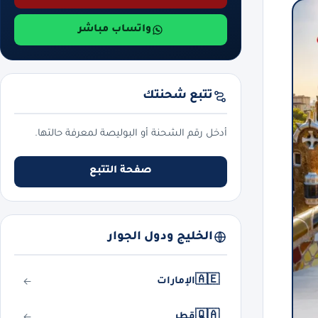
واتساب مباشر
تتبع شحنتك
أدخل رقم الشحنة أو البوليصة لمعرفة حالتها.
صفحة التتبع
الخليج ودول الجوار
🇦🇪
الإمارات
🇶🇦
قطر