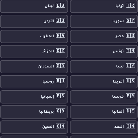
🇱🇧
🇹🇷
تركيا
لبنان
🇯🇴
🇸🇾
سوريا
الأردن
🇲🇦
🇪🇬
مصر
المغرب
🇩🇿
🇹🇳
تونس
الجزائر
🇸🇩
🇱🇾
ليبيا
السودان
🇷🇺
🇺🇸
أمريكا
روسيا
🇪🇸
🇫🇷
فرنسا
إسبانيا
🇬🇧
🇩🇪
ألمانيا
بريطانيا
🇨🇳
🇮🇳
الهند
الصين