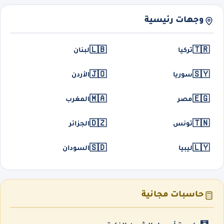
وجهات رئيسية
🇱🇧
🇹🇷
تركيا
لبنان
🇯🇴
🇸🇾
سوريا
الأردن
🇲🇦
🇪🇬
مصر
المغرب
🇩🇿
🇹🇳
تونس
الجزائر
🇸🇩
🇱🇾
ليبيا
السودان
حاسبات مجانية