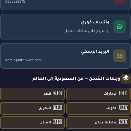
0568829975
واتساب فوري
رد سريع خلال ساعات العمل
البريد الرسمي
admin@alrahwan.com
🌍
وجهات الشحن — من السعودية إلى العالم
🇶🇦
🇦🇪
الإمارات
قطر
🇧🇭
🇰🇼
الكويت
البحرين
🇮🇶
🇴🇲
سلطنة عمان
العراق