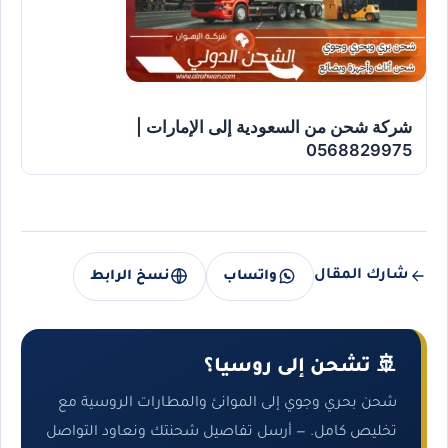
شركة شحن من السعودية إلى الإمارات |
0568829975
شارك المقال
واتساب
نسخ الرابط
🚢 تشحن إلى روسيا؟
شحن بحري وجوي إلى الموانئ والمطارات الروسية مع
تخليص كامل. — أرسل تفاصيل شحنتك ونعاود التواصل