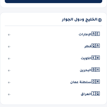
الخليج ودول الجوار
🇦🇪
الإمارات
🇶🇦
قطر
🇰🇼
الكويت
🇧🇭
البحرين
🇴🇲
سلطنة عمان
🇮🇶
العراق