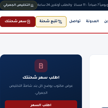
يومياً 7 صباحاً – 11 مساءً · والطلب أونلاين 24 ساعة
التخليص الجمركي
ن
المدونة
تواصل
سعر شحنتك
تتبع شحنة
اطلب سعر شحنتك
عرض مكتوب يوضح كل بند شاملاً التخليص
الجمركي.
اطلب السعر