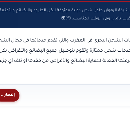
كة الرهوان حلول شحن دولية موثوقة لنقل الطرود والبضائع والأمتعة
غرب بأمان وفي الوقت المناسب. 📦🌍
 الشحن البحري في المغرب والتي تقدم خدماتها في مجال الش
 خدمات شحن ممتازة وتقوم بتوصيل جميع البضائع والأغراض بكل
عتها الفعالة لحماية البضائع والأغراض من فقدها أو تلف أي جزء
إظهار