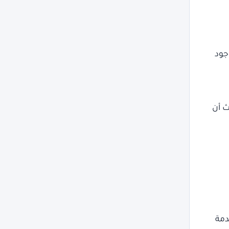
جود
ث أن
دمة