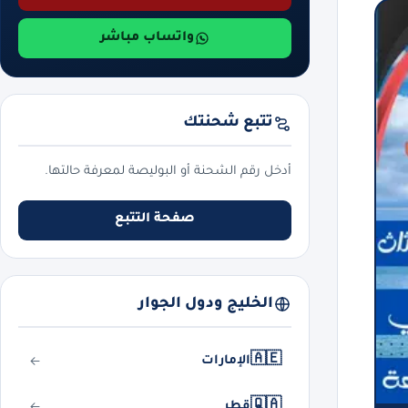
واتساب مباشر
تتبع شحنتك
أدخل رقم الشحنة أو البوليصة لمعرفة حالتها.
صفحة التتبع
الخليج ودول الجوار
🇦🇪
الإمارات
🇶🇦
قطر