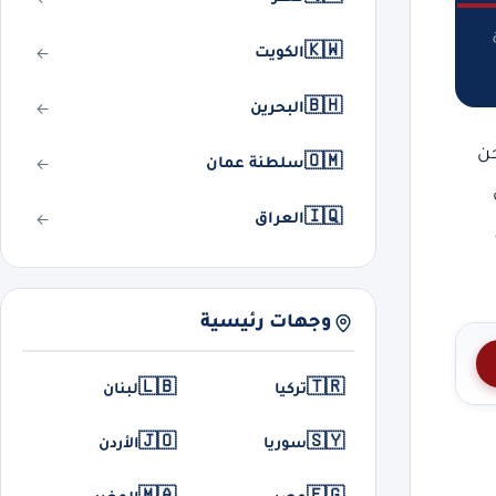
🇰🇼
الكويت
🇧🇭
البحرين
حن
🇴🇲
سلطنة عمان
🇮🇶
العراق
وجهات رئيسية
🇱🇧
🇹🇷
تركيا
لبنان
🇯🇴
🇸🇾
سوريا
الأردن