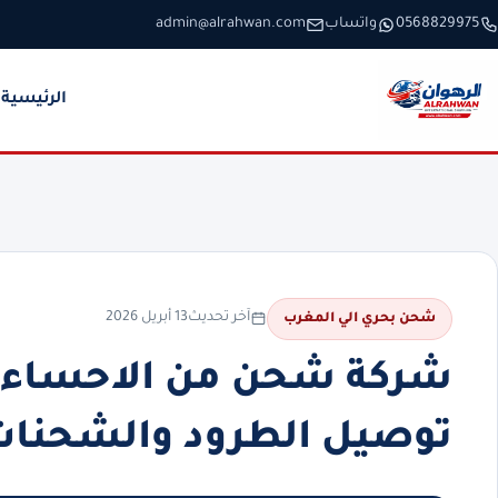
خطَّ إلى المحتوى
0568829975
واتساب
admin@alrahwan.com
الرئيسية
آخر تحديث
13 أبريل 2026
شحن بحري الي المغرب
توصيل الطرود والشحنات