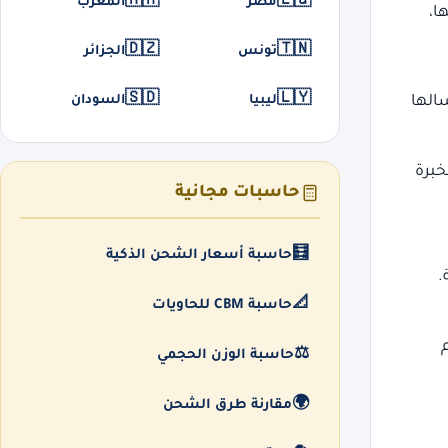
🇲🇦
🇪🇬
مصر
المغرب
ا،
🇩🇿
🇹🇳
تونس
الجزائر
🇸🇩
🇱🇾
ليبيا
السودان
الها
خبرة
حاسبات مجانية
🧮
حاسبة أسعار الشحن الذكية
.
📐
حاسبة CBM للحاويات
⚖️
حاسبة الوزن الحجمي
🌍
مقارنة طرق الشحن