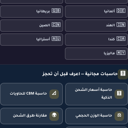
🇬🇧
🇩🇪
ألمانيا
بريطانيا
🇨🇳
🇮🇳
الهند
الصين
🇦🇺
🇨🇦
كندا
أستراليا
🇲🇾
ماليزيا
🧮
حاسبات مجانية — اعرف قبل أن تحجز
حاسبة أسعار الشحن
📐
🧮
حاسبة CBM للحاويات
الذكية
🌍
⚖️
حاسبة الوزن الحجمي
مقارنة طرق الشحن