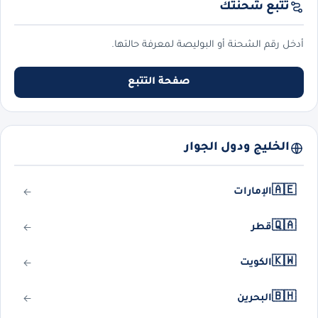
تتبع شحنتك
أدخل رقم الشحنة أو البوليصة لمعرفة حالتها.
صفحة التتبع
الخليج ودول الجوار
🇦🇪
الإمارات
🇶🇦
قطر
🇰🇼
الكويت
🇧🇭
البحرين