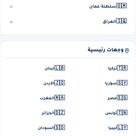
🇴🇲
سلطنة عمان
🇮🇶
العراق
وجهات رئيسية
🇱🇧
🇹🇷
تركيا
لبنان
🇯🇴
🇸🇾
سوريا
الأردن
🇲🇦
🇪🇬
مصر
المغرب
🇩🇿
🇹🇳
تونس
الجزائر
🇸🇩
🇱🇾
ليبيا
السودان