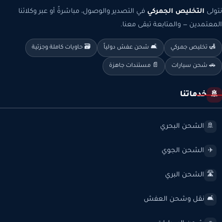
نتولى
التخليص الجمركي
في التصدير والوصول، مباشرةً أو عبر وكلائنا
المعتمدين — والمتابعة تبقى معنا.
🛃 تخليص جمركي
🛋️ شحن عفش دولياً
🗃️ حاويات كاملة وجزئية
🚗 شحن سيارات
📄 مستندات جاهزة
خدماتنا
🚢
الشحن البحري
🚢
الشحن الجوي
✈️
الشحن البري
🛣️
نقل وشحن العفش
🛋️