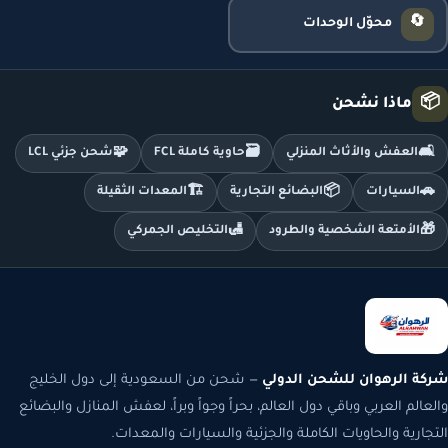
🔄
محوّل الوحدات
📦
ماذا نشحن
🧩
🗃️
🛋️
العفش والأثاث المنزلي
حاوية كاملة FCL
شحن جزئي LCL
🏗️
📦
🚗
السيارات
البضائع التجارية
المعدات الثقيلة
🛃
🎁
الأمتعة الشخصية والطرود
التخليص الجمركي
شركة الرهوان للشحن الدولي
— شحن من السعودية إلى دول الخليج
والعالم العربي وباقي دول العالم، بحراً وجواً وبراً، لعفش المنازل والبضائع
التجارية والحاويات الكاملة والجزئية والسيارات والمعدات.