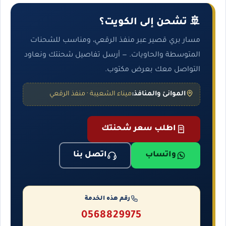
🚢 تشحن إلى الكويت؟
مسار بري قصير عبر منفذ الرقعي، ومناسب للشحنات
المتوسطة والحاويات. — أرسل تفاصيل شحنتك ونعاود
التواصل معك بعرض مكتوب.
الموانئ والمنافذ:
ميناء الشعيبة · منفذ الرقعي
اطلب سعر شحنتك
واتساب
اتصل بنا
رقم هذه الخدمة
0568829975