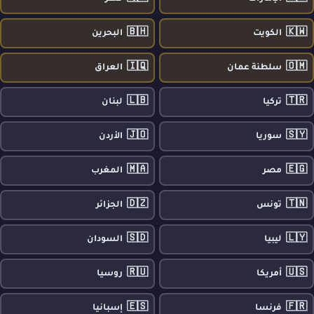
🇧🇭
🇰🇼
الكويت
البحرين
🇮🇶
🇴🇲
سلطنة عمان
العراق
🇱🇧
🇹🇷
تركيا
لبنان
🇯🇴
🇸🇾
سوريا
الأردن
🇲🇦
🇪🇬
مصر
المغرب
🇩🇿
🇹🇳
تونس
الجزائر
🇸🇩
🇱🇾
ليبيا
السودان
🇷🇺
🇺🇸
أمريكا
روسيا
🇪🇸
🇫🇷
فرنسا
إسبانيا