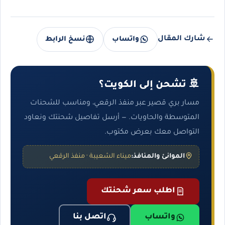
شارك المقال
واتساب
نسخ الرابط
🚢 تشحن إلى الكويت؟
مسار بري قصير عبر منفذ الرقعي، ومناسب للشحنات
المتوسطة والحاويات. — أرسل تفاصيل شحنتك ونعاود
التواصل معك بعرض مكتوب.
الموانئ والمنافذ:
ميناء الشعيبة · منفذ الرقعي
اطلب سعر شحنتك
واتساب
اتصل بنا