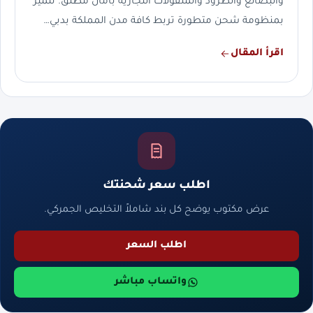
والبضائع والطرود والمنقولات التجارية بأمان مطلق. نتميز
بمنظومة شحن متطورة تربط كافة مدن المملكة بدبي…
اقرأ المقال
اطلب سعر شحنتك
عرض مكتوب يوضح كل بند شاملاً التخليص الجمركي.
اطلب السعر
واتساب مباشر