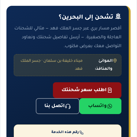
🚢 تشحن إلى البحرين؟
أقصر مسار بري عبر جسر الملك فهد — مثالي للشحنات
العاجلة والصغيرة. — أرسل تفاصيل شحنتك ونعاود
التواصل معك بعرض مكتوب.
الموانئ
ميناء خليفة بن سلمان · جسر الملك
والمنافذ:
فهد
اطلب سعر شحنتك
واتساب
اتصل بنا
رقم هذه الخدمة