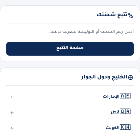
تتبع شحنتك
أدخل رقم الشحنة أو البوليصة لمعرفة حالتها.
صفحة التتبع
الخليج ودول الجوار
🇦🇪
الإمارات
🇶🇦
قطر
🇰🇼
الكويت