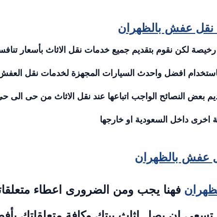
نقل عفش بالظهران
خيصة لكن نقوم بتقديم جميع خدمات نقل الاثاث بأسعار تنافس
باستخدام افضل واحدث السيارات المجهزة لخدمات نقل العفش
م بعض النصائح الواجب اتباعها عند نقل الاثاث من حى الى ح
 اخرى داخل السعودية او خارجها
 عفش بالظهران
لظهران
فهنا يجب ومن الضرورى اعطاء متعلقا
 تسعى ان يصل اثاث بيتك وكافة متعلقاتك بأف