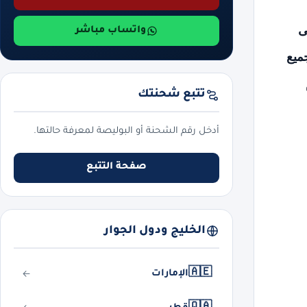
ى
واتساب مباشر
ميع
تتبع شحنتك
أدخل رقم الشحنة أو البوليصة لمعرفة حالتها.
صفحة التتبع
الخليج ودول الجوار
🇦🇪
الإمارات
🇶🇦
قطر