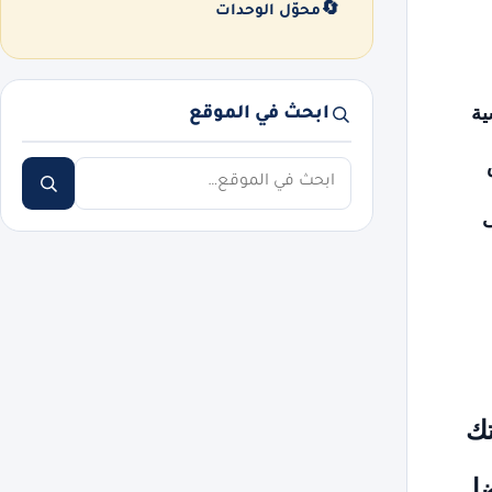
🔄
محوّل الوحدات
ية
ابحث في الموقع
ابحث
ى
تك
ضل