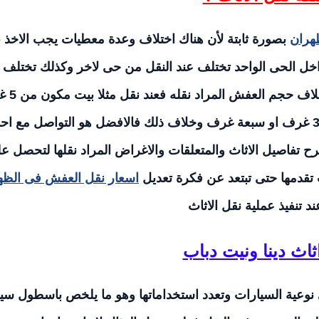
هران
بصورة ثابتة لأن هناك اختلاف وعدة معطيات يجب الاخذ ب
اخل الحى الواحد تختلف عند النقل من حى لاخر وكذلك تختلف 
مدينة واخرى خاصة اذا كانت المسافة
مفروشة ليس كما هو الحال اذا كان البيت مكون من 3 غرف او سبعة غرف وخلاف ذلك فالافضل هو التواصل مع اح
 تفاصيل الاثاث والمتعلقات والاغراض المراد نقلها لتحصل ع
تقدمها حتى تبتعد عن فكرة تعديل
اسعار نقل العفش فى الظه
ند تنفيذ عملية نقل الاثاث
ثاث دينا ونيت دباب
وعية السيارات وتعدد استخداماتها وهو ما يلخص باسطول سي