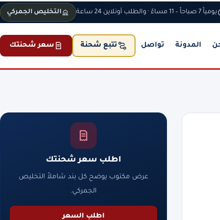
يومياً 7 صباحاً – 11 مساءً · والطلب أونلاين 24 ساعة
التخليص الجمركي
ن
المدونة
تواصل
سعر شحنتك
تتبع شحنة
اطلب سعر شحنتك
عرض مكتوب يوضح كل بند شاملاً التخليص
الجمركي.
اطلب السعر