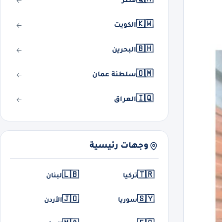
🇰🇼
الكويت
🇧🇭
البحرين
🇴🇲
سلطنة عمان
🇮🇶
العراق
وجهات رئيسية
🇱🇧
🇹🇷
تركيا
لبنان
🇯🇴
🇸🇾
سوريا
الأردن