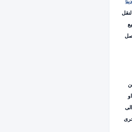
دينا
لنقل
ع
اصل
ن
و
لى
خرى