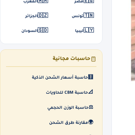
🇲🇦
🇪🇬
مصر
المغرب
🇩🇿
🇹🇳
تونس
الجزائر
🇸🇩
🇱🇾
ليبيا
السودان
حاسبات مجانية
🧮
حاسبة أسعار الشحن الذكية
📐
حاسبة CBM للحاويات
⚖️
حاسبة الوزن الحجمي
🌍
مقارنة طرق الشحن