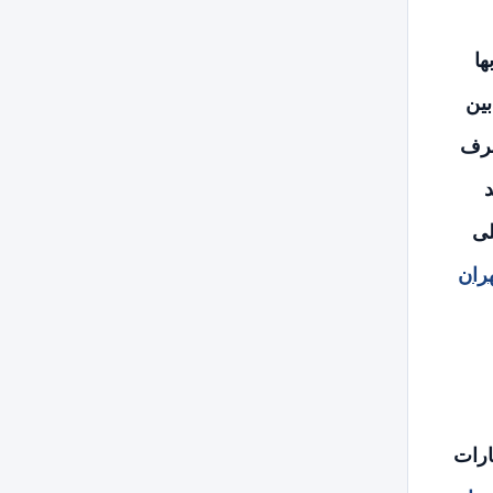
ها
بين
 كبيرة هذا طبعا بخلاف حجم العفش المراد نقله فعند نقل مثلا بيت مكون من 5 غرف
د
لى
ران
ارات