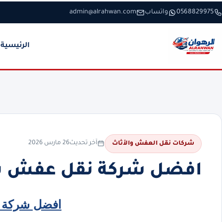
خطَّ إلى المحتوى
0568829975
واتساب
admin@alrahwan.com
الرئيسية
آخر تحديث
26 مارس 2026
شركات نقل العفش والأثاث
افضل شركة نقل عفش ب
افضل شركة 