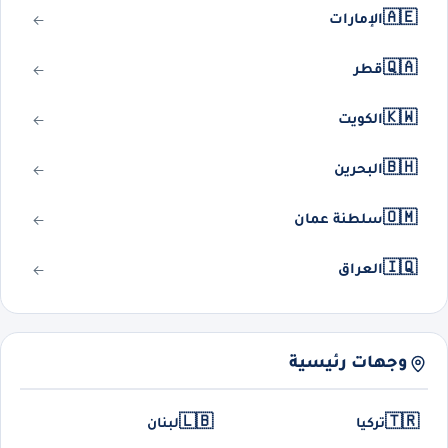
🇦🇪
الإمارات
🇶🇦
قطر
🇰🇼
الكويت
🇧🇭
البحرين
🇴🇲
سلطنة عمان
🇮🇶
العراق
وجهات رئيسية
🇱🇧
🇹🇷
تركيا
لبنان