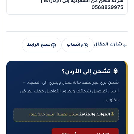
شركة شحن من السعودية إلى الإمارات |
0568829975
شارك المقال
واتساب
نسخ الرابط
🚢 تشحن إلى الأردن؟
شحن بري عبر منفذ حالة عمار، وبحري إلى العقبة. —
أرسل تفاصيل شحنتك ونعاود التواصل معك بعرض
مكتوب.
الموانئ والمنافذ:
ميناء العقبة · منفذ حالة عمار