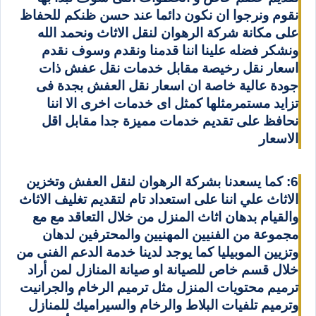
نقوم ونرجوا ان نكون دائما عند حسن ظنكم للحفاظ
على مكانة شركة الرهوان لنقل الاثاث ونحمد الله
ونشكر فضله علينا اننا قدمنا ونقدم وسوف نقدم
اسعار نقل رخيصة مقابل خدمات نقل عفش ذات
جودة عالية خاصة ان اسعار نقل العفش بجدة فى
تزايد مستمرمثلها كمثل اى خدمات اخرى الا اننا
نحافظ على تقديم خدمات مميزة جدا مقابل اقل
الاسعار
6: كما يسعدنا بشركة الرهوان لنقل العفش وتخزين
الاثاث علي اننا على استعداد تام لتقديم تغليف الاثاث
والقيام بدهان اثاث المنزل من خلال التعاقد مع مع
مجموعة من الفنيين المهنيين والمحترفين لدهان
وتزيين الموبيليا كما يوجد لدينا خدمة الدعم الفنى من
خلال قسم خاص للصيانة او صيانة المنازل لمن أراد
ترميم محتويات المنزل مثل ترميم الرخام والجرانيت
وترميم تلفيات البلاط والرخام والسيراميك للمنازل