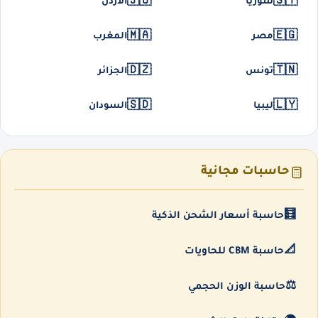
🇯🇴
🇸🇾
سوريا
الأردن
🇲🇦
🇪🇬
مصر
المغرب
🇩🇿
🇹🇳
تونس
الجزائر
🇸🇩
🇱🇾
ليبيا
السودان
حاسبات مجانية
🧮
حاسبة أسعار الشحن الذكية
📐
حاسبة CBM للحاويات
⚖️
حاسبة الوزن الحجمي