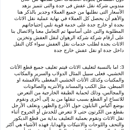
مندوبي شركة نقل عفش فى جدة والتى تتميز بزهد
الأسعار التى نطلبها من جميع العملاء وجدير بالذكر هنا
والأهم أن يحصل كل العملاء في نهاية عملية نقل الاثاث
بجدة او خارج جدة على خدمة قوية تلبي إحتياجاتهم
المطلوبة والتى على أساسها تم التعامل معنا والاتصال بنا
على أرقام شركة شركة الرهوان لنقل العفش وتخزين
الاثاث بجدة لطلب خدمات نقل العفش سواء كان النقل
داخل جدة او نقل عفش خارج جدة
3: اما بالنسبة لتغليف الاثاث فيتم تغليف جميع قطع الأثاث
الخشبي، فعلى سبيل المثال الدولاب والسرير والمكاتب
والمكتبات وكذلك الأثاث الخشبي المغطى بالأقمشة او
المبطن، مثل الكنب والمساند والأنتريه والصالونات
والمجالس، وذلك لحماية الطبقة الخارجية من التعرض
للاتساخ او القطع بسبب تنقلها من يد إلى أخرى ونقوم
بوضع أكياس النايلون حول الأذرع والظهر، ونغلف الأرجل
بقطع من الكرتون حتى لا تتعرض للخدش أو الجروح أثناء
نقل الاثاث ونقوم بعملية التغليف بداية من قطع الديكور
والتحف واللوحات والانتيكات والهدايا، فهذه الأشياء هي أكثر