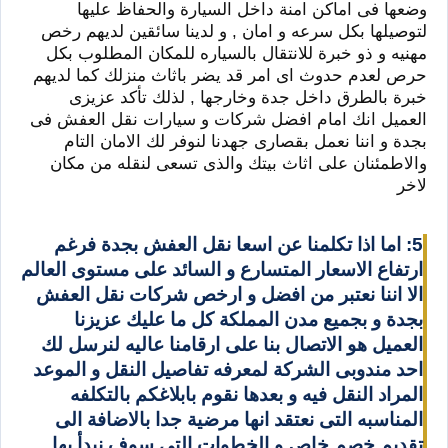
وضعها فى اماكن امنة داخل السيارة والحفاظ عليها
لتوصيلها بكل سرعه و امان , و لدينا سائقين لديهم رخص
مهنيه و ذو خبرة للانتقال بالسياره للمكان المطلوب بكل
حرص لعدم حدوث اى امر قد يضر باثاث منزلك كما لديهم
خبرة بالطرق داخل جدة وخارجها , لذلك تأكد عزيزى
العميل انك امام افضل شركات و سيارات نقل العفش فى
بجدة و اننا نعمل بقصارى جهدنا لنوفر لك الامان التام
والاطمئنان على اثاث بيتك والذى تسعى لنقله من مكان
لاخر
5: اما اذا تكلمنا عن اسعا نقل العفش بجدة فرغم
ارتفاع الاسعار المتسارع و السائد على مستوى العالم
الا اننا نعتبر من افضل و ارخص شركات نقل العفش
بجدة و بجميع مدن المملكة كل ما عليك عزيزنا
العميل هو الاتصال بنا على ارقامنا عاليه لنرسل لك
احد مندوبى الشركة لمعرفه تفاصيل النقل و الموعد
المراد النقل فيه و بعدها نقوم بابلاغكم بالتكلفه
المناسبه التى نعتقد انها مرضية جدا بالاضافة الى
تقديم خصم خاص و الخطوات التى سوف نبدأ بها