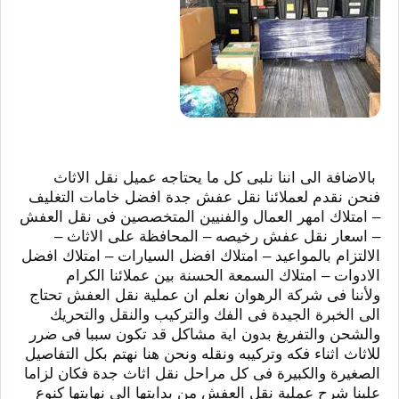
بالاضافة الى اننا نلبى كل ما يحتاجه عميل نقل الاثاث
فنحن نقدم لعملائنا نقل عفش جدة افضل خامات التغليف
–
امتلاك امهر العمال والفنيين المتخصصين فى نقل العفش
–
اسعار نقل عفش رخيصه – المحافظة على الاثاث –
الالتزام بالمواعيد – امتلاك افضل السيارات – امتلاك افضل
الادوات – امتلاك السمعة الحسنة بين عملائنا الكرام
ولأننا فى شركة الرهوان نعلم ان عملية نقل العفش تحتاج
الى الخبرة الجيدة فى الفك والتركيب والنقل والتحريك
والشحن والتفريغ بدون اية مشاكل قد تكون سببا فى ضرر
للاثاث اثناء فكه وتركيبه ونقله ونحن هنا نهتم بكل التفاصيل
الصغيرة والكبيرة فى كل مراحل نقل اثاث جدة فكان لزاما
علينا شرح عملية نقل العفش من بدايتها الى نهايتها كنوع