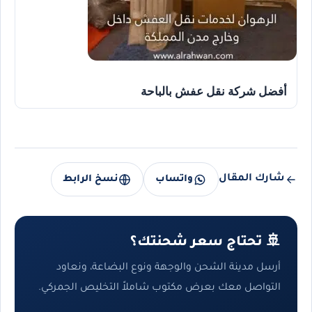
أفضل شركة نقل عفش بالباحة
شارك المقال
واتساب
نسخ الرابط
🚢 تحتاج سعر شحنتك؟
أرسل مدينة الشحن والوجهة ونوع البضاعة، ونعاود
التواصل معك بعرض مكتوب شاملاً التخليص الجمركي.