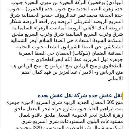
البوادي(أبوخضير) البركة البحيرة بن مهري البحيرة جنوب
جدة زهرة النعيم الجديد منح جنوب جدة (الخمرة) – جنوب
جدة الحديثة محمدعمر عبدالروؤف جمجو الحمدانية شرق
السريع الروضة الشربتلي الروضة بن رافعة الروضة شنكار
الروضة البنك الأهلي الروضة أميانتيت الزهراء السليمانية
شرق وغرب السريع السالمية شرق وغرب السريع ملحق
السلامة السيد3 السعادة حي الصفا السلام أبحر الشمالية
الشبكشي حي الصفا الشيراتون الشعلة جنوب التحلية-
الصافية الضبيان (بلوكات) الحصان حي الصفا العمرية
جوهرة ثول العزيزية عطا الله ابحرالطحلاوي ح –
-الطحلاوي و منح الرياض منح الرياض ج –منح الرياض هـ–
منح الرياض و- الامير / عبدالعزيز بن فهد كمال أدهم
الالماني
نقل عفش جده شركة نقل عفش بجده
منح 505 المعدل الجديد الربوة شرق السريع الاميرة جوهرة
بنت ابراهيم العليا جنوب شارع حراء ابحر المعدل ملحق
زهرة الخليج ابحر الجنوبية المعدل ملحق باقدو شمال
مستودعات البلوي المستودعات شرق السريع شرق
المكرونة شمال ش فلسطين المهندسين 329المحمدية