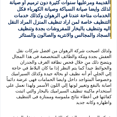
القديمة ومرعليها سنوات كثيرة دون ترميم أو صيانة
لذلك وايضا صيانة السباكة وصيانة الكهرباء فكل
الخدمات متاحة عندنا في الرهوان وكذلك خدمات
التنظيف خاصة لمن اراد تنظيف المنزل المراد النقل
اليه وتنظيف بالبخار للمفروشات بجدة وتنظيف
السجاد والمجالس والانتريه والصالون والستائر
ولذلك اصبحت شركة الرهوان من افضل شركات نقل
العفش بجدة ومكة والطائف المتخصصة فى هذا المجال
ويتضح ذلك من خلال فحص نظافة الغرف والجدران
والحوائط جيداُ كما يتم النظر إذا ما كان البلاط في حاجة
إلي الجلي أم أنه نظيف او بحالة جيدة وكذلك السيراميك
وخصوصاً المتواجد داخل وايضا الحمامات فهى عرضة دائماً
اصابة بالبقع وتغيير لونها إلي اللون الأسمر ولهذا نعمل علي
أستخدام ماكينة تنظيف السيراميك بالبخار والتي اثبتت
كفائتها في أعطاء نتائج ملموسة وممتازة فى التنظيف
واظهاره وكانه جديد