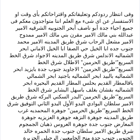
وفى انتظار ردودكم وتعليقاتكم واقتراحاتكم بأى وقت او
الاستفسار عن اى شىء مع العلم اننا متواجدون معكم فى
جميع احياء جدة أبو ناصف أبحر الجنوبيه الشرقيه الامير
عبدالله بني مالك الامير مقرن بني مالك الامير ممدوح
الامير مشعل الرحاب شرق طريق المدينه الامير محمد
جنوب جده ابا الخيل حي الصفا ابا الخيل الاماني ابحر
الشماليه الاندلس شرق طريق المدينه الاجواد شرق الخط
السريع”‘طريق الحرمين” الاطلال شرق الخط
السريع”‘طريق الحرمين” الاجاويد جنوب جدة بايزيد ابحر
الشماليه بالبيد ابحر الشماليه باجنيد ابحر الشمالي
باقالمطار القديم بحلس المطار القديم البحيره ابحر
الشماليه بقشان بغلف باسهل البشاير شرق الخط
السريع”‘طريق الحرمين”البدر السكني البركه شرق طريق
الامير سلطان البوادي البدو الأول البدو الثاني التوفيق شرق
الخط السريع”‘طريق الحرمين” جوهرة المحمديه غرب
طريق المدينه جوهرة النزهه جوهرة العزيزيه جوهرة
المعارض جنوب جدة جوهرة العروس ذهبان الجمجوم
شرق طريق الامير سلطان جنوب جدة الخمره خالد
الجنوبي جنوب جدة منح الجامعيين الرحيلي الجزيرة