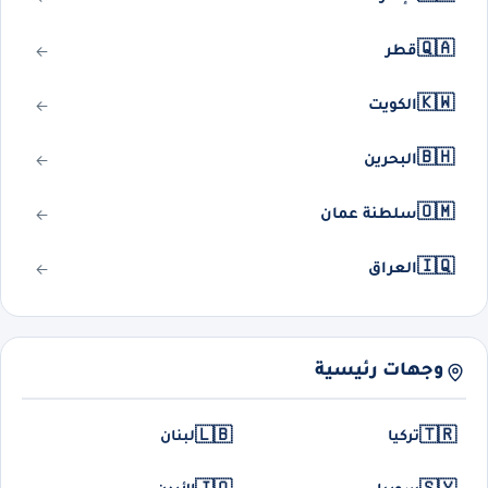
🇶🇦
قطر
🇰🇼
الكويت
🇧🇭
البحرين
🇴🇲
سلطنة عمان
🇮🇶
العراق
وجهات رئيسية
🇱🇧
🇹🇷
تركيا
لبنان