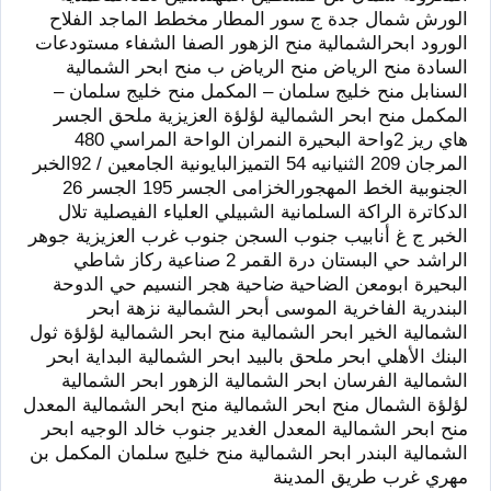
الورش شمال جدة ج سور المطار مخطط الماجد الفلاح
الورود ابحرالشمالية منح الزهور الصفا الشفاء مستودعات
السادة منح الرياض منح الرياض ب منح ابحر الشمالية
السنابل منح خليج سلمان – المكمل منح خليج سلمان –
المكمل منح ابحر الشمالية لؤلؤة العزيزية ملحق الجسر
هاي ريز 2واحة البحيرة النمران الواحة المراسي 480
المرجان 209 الثنيانيه 54 التميزالبايونية الجامعين / 92الخبر
الجنوبية الخط المهجورالخزامى الجسر 195 الجسر 26
الدكاترة الراكة السلمانية الشبيلي العلياء الفيصلية تلال
الخبر ج غ أنابيب جنوب السجن جنوب غرب العزيزية جوهر
الراشد حي البستان درة القمر 2 صناعية ركاز شاطي
البحيرة ابومعن الضاحية ضاحية هجر النسيم حي الدوحة
البندرية الفاخرية الموسى أبحر الشمالية نزهة ابحر
الشمالية الخير ابحر الشمالية منح ابحر الشمالية لؤلؤة ثول
البنك الأهلي ابحر ملحق بالبيد ابحر الشمالية البداية ابحر
الشمالية الفرسان ابحر الشمالية الزهور ابحر الشمالية
لؤلؤة الشمال منح ابحر الشمالية منح ابحر الشمالية المعدل
منح ابحر الشمالية المعدل الغدير جنوب خالد الوجيه ابحر
الشمالية البندر ابحر الشمالية منح خليج سلمان المكمل بن
مهري غرب طريق المدينة