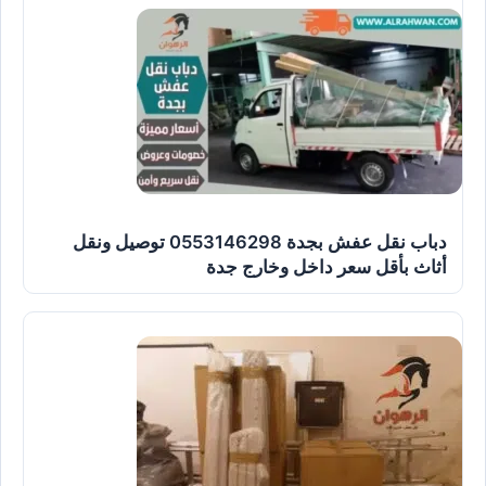
دباب نقل عفش بجدة 0553146298 توصيل ونقل
أثاث بأقل سعر داخل وخارج جدة