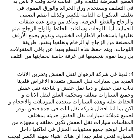
القطع المعرضة للتلف، وفي الغالب تأخذ وقت لا بأس به
في التغليف ونستخدم ورق الجرائد والورق المقوى في
تغليف الديكورات القابلة للكسر وكذلك اطقم الصينى
والزجاج والقطع الخزفية، ونتأكد من وضع عدة طبقات
للحماية، أما اللوحات وساعات الحائط والواح الزجاج فيتم
تغليفها باستخدام الاطارات الخشبية، ونقوم بجمع الأرفف
المصنعة من الزجاج او الرخام ونغلفها بنفس طريقة
اللوحات، ويتم حفظ هذه القطع بعيدا عن باقى المنقولات،
بل ربما نقوم بتجميعها في غرفة خاصة لحمايتها من التلف
4: لدينا فى شركة الرهوان لنقل العفش وتخزين الاثاث
العديد من سيارات نقل العفش متعددة الاغراض فلدينا
دباب نقل عفش و دينا نقل عفش و شاحنة نقل عفش
وجميع السيارات مغلقة ومحكمة الغلق لنقل الاثاث و
الحفاظ عليه وهذه السيارات متعددة الموديلات والاحجام و
لكن بما اننا افضل شركه نقل اثاث فى جدة فنحن نوفر
لجميع عملائنا سيارات نقل العفش حديثه بمختلف
المقاسات سيارات نقل العفش تكون مغلقه و مجهزه من
الداخل لوضع جميع محتويات المنزل فى اماكنها داخل
السياره فنحن نعلم جيدا ان هناك اشياء سهله الكسر فيجب