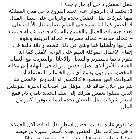
لنقل العفش داخل او خارج جدة :
1: نعتمد فى الرهوان على تعدد الفروع داخل مدن المملكة
منها شركات نقل العفش بجدة والرياض على سبيل المثال
لا الحصر كما اننا نعتمد فى القيام بعملية نقل الأثاث على
تعدد جنسيات العمال والفنيين بالشركة فلدينا عمالة فليبينية
– عمالة هندية – عمالة مصرية – عمالة افريقية ونقوم
بتدريبها وتأهيلها فنيا وينتج عن ذلك تنظيم و دقة بالغة فى
إتمام الاعمال الموكلة اليهم على الوجه الأمثل كما اننا
نقوم دائما بالتطوير والتبديل والاحلال والتدريب مع العمالة
الفنية ، الأمر الذى يصل بعفش منزلك فى النهاية إلى مكانه
المقصود من دون وقوع أى من الخسائر المحتملة أو
الحوادث الغير مقصودة كالكسور او الخدوش فالعمل هنا
يتم من خلال طاقم فنى مؤهل من اصحاب الخبرة المؤهلين
الذين يصلوا بعفش منزلك إلى بيتك الجديد بأمان تام فمع
اسعار شركات نقل العفش بجدة لدينا ستوفر الكثير من
المال
2: نقوم عادة بتقديم افضل اسعار نقل الاثاث لكل العملاء
داخل شركات نقل العفش بجدة بأسعار مميزة ورخيصه
دون المساس بجودة الخدمات التى نقدمها من خلال