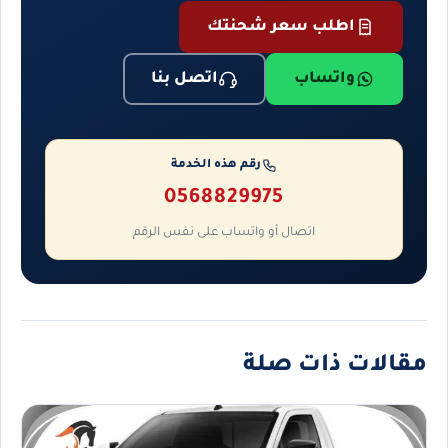
اطلب سعر شحنتك
واتساب
اتصل بنا
رقم هذه الخدمة
0568829975
اتصال أو واتساب على نفس الرقم
مقالات ذات صلة