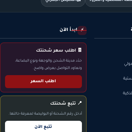
متعة الشخصية والطرود
🛃
التخليص الجمركي
ابدأ الآن
⚡
🧾 اطلب سعر شحنتك
حدّد مدينة الشحن والوجهة ونوع البضاعة،
ولي
ونعاود التواصل بعرض واضح.
ستية
اطلب السعر
ذكية
📍 تتبع شحنتك
أدخل رقم الشحنة أو البوليصة لمعرفة حالتها.
تتبع الآن