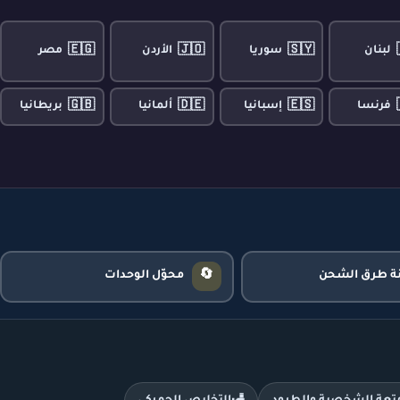
🇪🇬
🇯🇴
🇸🇾
لبنان
سوريا
الأردن
مصر
🇬🇧
🇩🇪
🇪🇸
فرنسا
إسبانيا
ألمانيا
بريطانيا
🔄
نة طرق الشحن
محوّل الوحدات