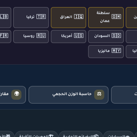
سلطنة
🇱🇧
🇹🇷
🇮🇶
🇴🇲
ن
العراق
تركيا
عمان
🇫🇷
🇷🇺
🇺🇸
🇸🇩
السودان
أمريكا
روسيا
🇲🇾
يا
ماليزيا
🌍
⚖️
حاسبة الوزن الحجمي
مقار