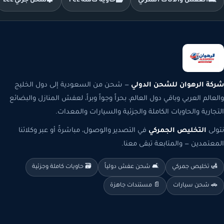
🛋️
العفش والأثاث المنزلي
🗃️
حاوية كاملة FCL
🧩
شحن جزئي LCL
شركة الرهوان للشحن الدولي
— شحن من السعودية إلى دول الخليج
والعالم العربي وباقي دول العالم، بحراً وجواً وبراً، لعفش المنازل والبضائع
التجارية والحاويات الكاملة والجزئية والسيارات والمعدات.
نتولى
التخليص الجمركي
في التصدير والوصول، مباشرةً أو عبر وكلائنا
المعتمدين — والمتابعة تبقى معنا.
🛃 تخليص جمركي
🛋️ شحن عفش دولياً
🗃️ حاويات كاملة وجزئية
🚗 شحن سيارات
📄 مستندات جاهزة