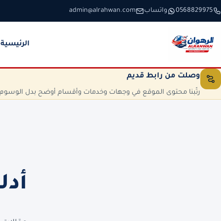
خطَّ إلى المحتوى
0568829975
واتساب
admin@alrahwan.com
الرئيسية
وصلت من رابط قديم
رتّبنا محتوى الموقع في وجهات وخدمات وأقسام أوضح بدل الوسوم الم
أدل