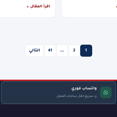
اقرأ المقال
1
2
…
41
التالي
واتساب فوري
رد سريع خلال ساعات العمل