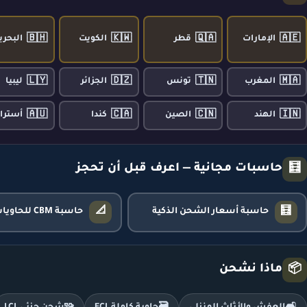
🇧🇭
🇰🇼
🇶🇦
🇦🇪
الإمارات
قطر
الكويت
البحري
🇱🇾
🇩🇿
🇹🇳
🇲🇦
المغرب
تونس
الجزائر
ليبيا
🇦🇺
🇨🇦
🇨🇳
🇮🇳
الهند
الصين
كندا
أسترال
حاسبات مجانية — اعرف قبل أن تحجز
🧮
📐
🧮
حاسبة أسعار الشحن الذكية
حاسبة CBM للحاويات
ماذا نشحن
📦