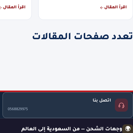
اقرأ المقال
اقرأ المقال
تعدد صفحات المقالات
اتصل بنا
0568829975
وجهات الشحن — من السعودية إلى العالم
🌍