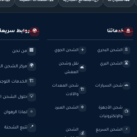
🚗
السيارات
📦
البضائع التجارية
🏗️
المعدات الثقيلة
🎁
الأ
خدماتنا
روابط سريعة
🧭
🚢
الشحن البحري
الشحن الجوي
✈️
🚢
من نحن
🏢
الشحن البري
نقل وشحن
🛣️
مركز الشحن الد
🌍
🛋️
العفش
الخدمات اللوج
🏗️
شحن السيارات
شحن المعدات
🚗
🏗️
والآلات
حلول الشحن ال
💡
شحن الأجهزة
الشحن المبرد
❄️
لماذا الرهوان
⭐
📺
والإلكترونيات
تتبع الشحنة
📍
الشحن السريع
الشحن
⚡
💰