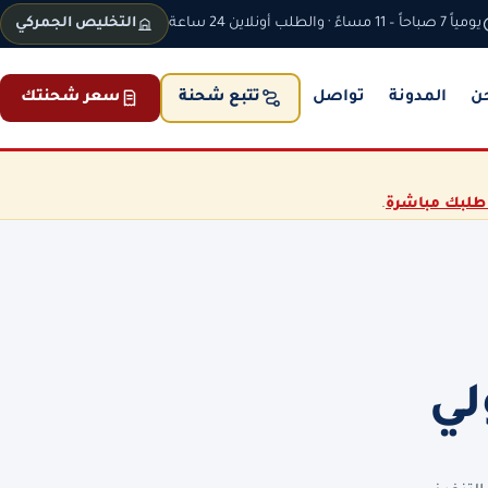
يومياً 7 صباحاً – 11 مساءً · والطلب أونلاين 24 ساعة
التخليص الجمركي
ن
المدونة
تواصل
سعر شحنتك
تتبع شحنة
طلبك مباشرة
.
لي