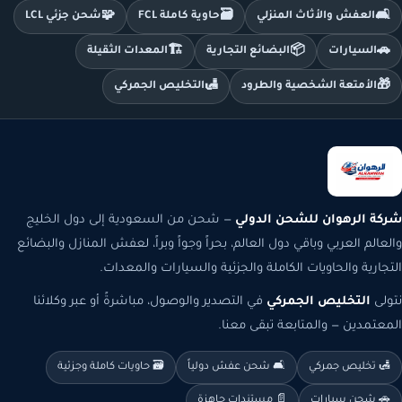
🧩
🗃️
🛋️
العفش والأثاث المنزلي
حاوية كاملة FCL
شحن جزئي LCL
🏗️
📦
🚗
السيارات
البضائع التجارية
المعدات الثقيلة
🛃
🎁
الأمتعة الشخصية والطرود
التخليص الجمركي
شركة الرهوان للشحن الدولي
— شحن من السعودية إلى دول الخليج
والعالم العربي وباقي دول العالم، بحراً وجواً وبراً، لعفش المنازل والبضائع
التجارية والحاويات الكاملة والجزئية والسيارات والمعدات.
نتولى
التخليص الجمركي
في التصدير والوصول، مباشرةً أو عبر وكلائنا
المعتمدين — والمتابعة تبقى معنا.
🛃 تخليص جمركي
🛋️ شحن عفش دولياً
🗃️ حاويات كاملة وجزئية
🚗 شحن سيارات
📄 مستندات جاهزة