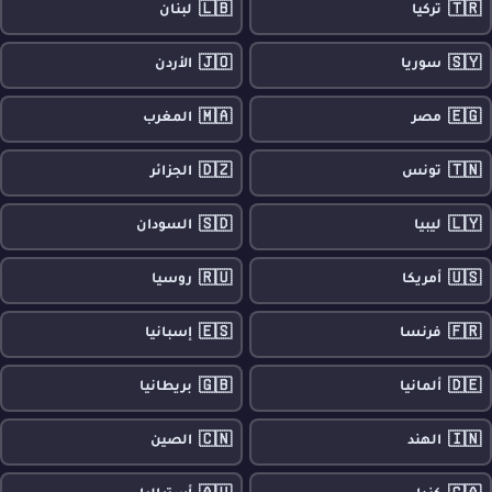
🇱🇧
🇹🇷
تركيا
لبنان
🇯🇴
🇸🇾
سوريا
الأردن
🇲🇦
🇪🇬
مصر
المغرب
🇩🇿
🇹🇳
تونس
الجزائر
🇸🇩
🇱🇾
ليبيا
السودان
🇷🇺
🇺🇸
أمريكا
روسيا
🇪🇸
🇫🇷
فرنسا
إسبانيا
🇬🇧
🇩🇪
ألمانيا
بريطانيا
🇨🇳
🇮🇳
الهند
الصين