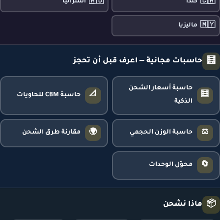
🇦🇺
🇨🇦
كندا
أستراليا
🇲🇾
ماليزيا
🧮
حاسبات مجانية — اعرف قبل أن تحجز
حاسبة أسعار الشحن
📐
🧮
حاسبة CBM للحاويات
الذكية
🌍
⚖️
حاسبة الوزن الحجمي
مقارنة طرق الشحن
🔄
محوّل الوحدات
📦
ماذا نشحن