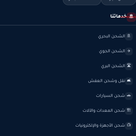
خدماتنا
🚢
الشحن البحري
🚢
الشحن الجوي
✈️
الشحن البري
🛣️
نقل وشحن العفش
🛋️
شحن السيارات
🚗
شحن المعدات والآلات
🏗️
شحن الأجهزة والإلكترونيات
📺