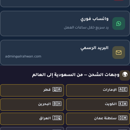
واتساب فوري
رد سريع خلال ساعات العمل
البريد الرسمي
admin@alrahwan.com
🌍
وجهات الشحن — من السعودية إلى العالم
🇶🇦
🇦🇪
الإمارات
قطر
🇧🇭
🇰🇼
الكويت
البحرين
🇮🇶
🇴🇲
سلطنة عمان
العراق