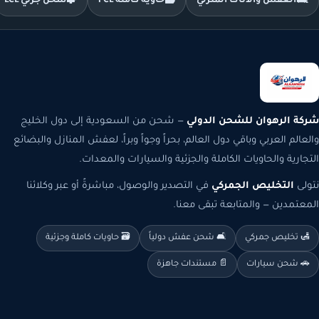
🛋️
العفش والأثاث المنزلي
🗃️
حاوية كاملة FCL
🧩
شحن جزئي LCL
شركة الرهوان للشحن الدولي
— شحن من السعودية إلى دول الخليج
والعالم العربي وباقي دول العالم، بحراً وجواً وبراً، لعفش المنازل والبضائع
التجارية والحاويات الكاملة والجزئية والسيارات والمعدات.
نتولى
التخليص الجمركي
في التصدير والوصول، مباشرةً أو عبر وكلائنا
المعتمدين — والمتابعة تبقى معنا.
🛃 تخليص جمركي
🛋️ شحن عفش دولياً
🗃️ حاويات كاملة وجزئية
🚗 شحن سيارات
📄 مستندات جاهزة