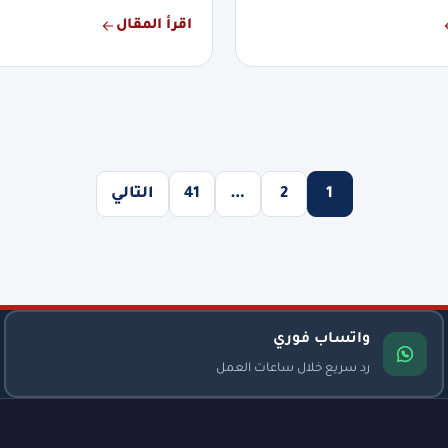
اقرأ المقال
1
2
…
41
التالي
واتساب فوري
رد سريع خلال ساعات العمل