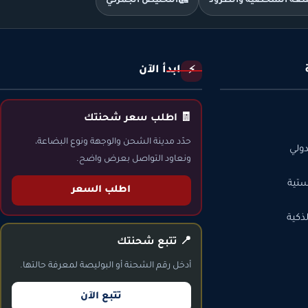
متعة الشخصية والطرود
🛃
التخليص الجمركي
ابدأ الآن
⚡
🧾 اطلب سعر شحنتك
حدّد مدينة الشحن والوجهة ونوع البضاعة،
ولي
ونعاود التواصل بعرض واضح.
ستية
اطلب السعر
ذكية
📍 تتبع شحنتك
أدخل رقم الشحنة أو البوليصة لمعرفة حالتها.
تتبع الآن