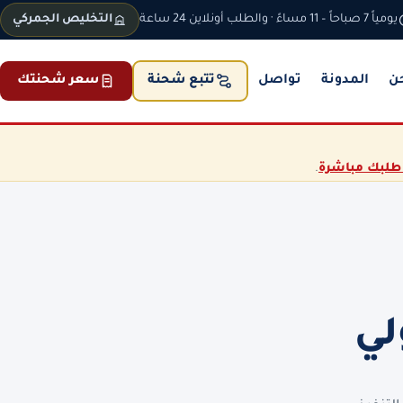
يومياً 7 صباحاً – 11 مساءً · والطلب أونلاين 24 ساعة
التخليص الجمركي
ن
المدونة
تواصل
سعر شحنتك
تتبع شحنة
طلبك مباشرة
.
لي