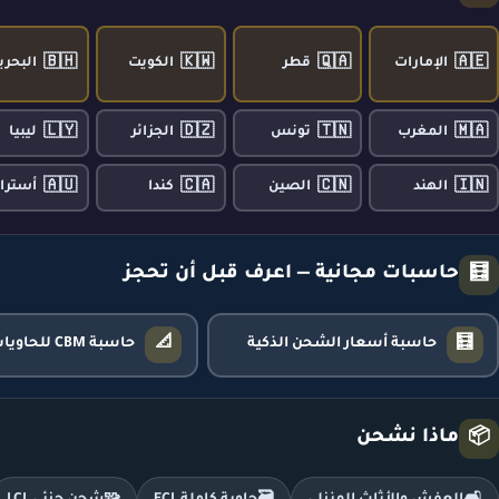
🇧🇭
🇰🇼
🇶🇦
🇦🇪
الإمارات
قطر
الكويت
البحري
🇱🇾
🇩🇿
🇹🇳
🇲🇦
المغرب
تونس
الجزائر
ليبيا
🇦🇺
🇨🇦
🇨🇳
🇮🇳
الهند
الصين
كندا
أسترال
حاسبات مجانية — اعرف قبل أن تحجز
🧮
📐
🧮
حاسبة أسعار الشحن الذكية
حاسبة CBM للحاويات
ماذا نشحن
📦