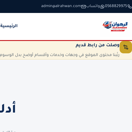
خطَّ إلى المحتوى
0568829975
واتساب
admin@alrahwan.com
الرئيسية
وصلت من رابط قديم
رتّبنا محتوى الموقع في وجهات وخدمات وأقسام أوضح بدل الوسوم الم
أدل