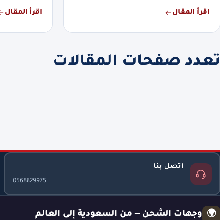
اقرأ المقال
اقرأ المقال
تعدد صفحات المقالات
اتصل بنا
0568829975
وجهات الشحن — من السعودية إلى العالم
🌍