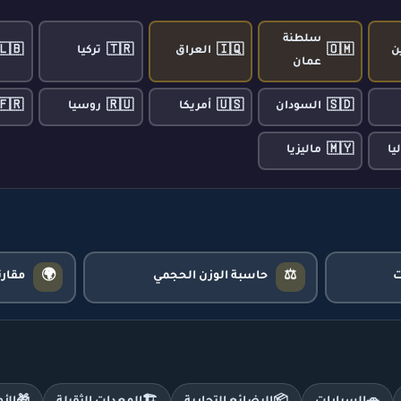
سلطنة
🇱🇧
🇹🇷
🇮🇶
🇴🇲
ن
العراق
تركيا
عمان
🇫🇷
🇷🇺
🇺🇸
🇸🇩
السودان
أمريكا
روسيا
🇲🇾
يا
ماليزيا
🌍
⚖️
حاسبة الوزن الحجمي
مقار