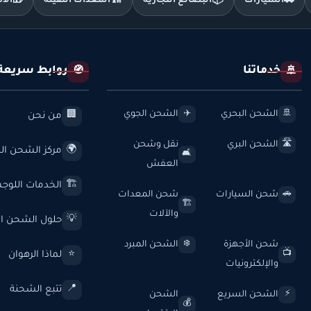
🚗
السيارات
📦
البضائع التجارية
🏗️
المعدات الثقيلة
🎁
الأ
خدماتنا
روابط سريعة
🧭
🚢
الشحن البحري
الشحن الجوي
✈️
🚢
من نحن
🏢
الشحن البري
نقل وشحن
🛣️
مركز الشحن الد
🌍
🛋️
العفش
الخدمات اللوج
🏗️
شحن السيارات
شحن المعدات
🚗
🏗️
والآلات
حلول الشحن ال
💡
شحن الأجهزة
الشحن المبرد
❄️
لماذا الرهوان
⭐
📺
والإلكترونيات
تتبع الشحنة
📍
الشحن السريع
الشحن
⚡
💰