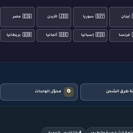
🇪🇬
🇯🇴
🇸🇾
لبنان
سوريا
الأردن
مصر
🇬🇧
🇩🇪
🇪🇸
فرنسا
إسبانيا
ألمانيا
بريطانيا
🔄
نة طرق الشحن
محوّل الوحدات