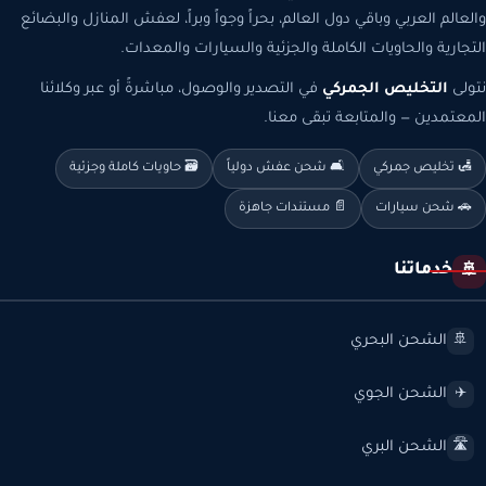
والعالم العربي وباقي دول العالم، بحراً وجواً وبراً، لعفش المنازل والبضائع
التجارية والحاويات الكاملة والجزئية والسيارات والمعدات.
نتولى
التخليص الجمركي
في التصدير والوصول، مباشرةً أو عبر وكلائنا
المعتمدين — والمتابعة تبقى معنا.
🛃 تخليص جمركي
🛋️ شحن عفش دولياً
🗃️ حاويات كاملة وجزئية
🚗 شحن سيارات
📄 مستندات جاهزة
خدماتنا
🚢
الشحن البحري
🚢
الشحن الجوي
✈️
الشحن البري
🛣️