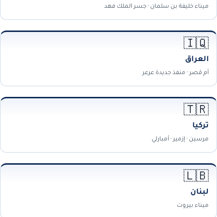
ميناء خليفة بن سلمان · جسر الملك فهد
🇮🇶
العراق
أم قصر · منفذ جديدة عرعر
🇹🇷
تركيا
مرسين · إزمير · أمبارلي
🇱🇧
لبنان
ميناء بيروت