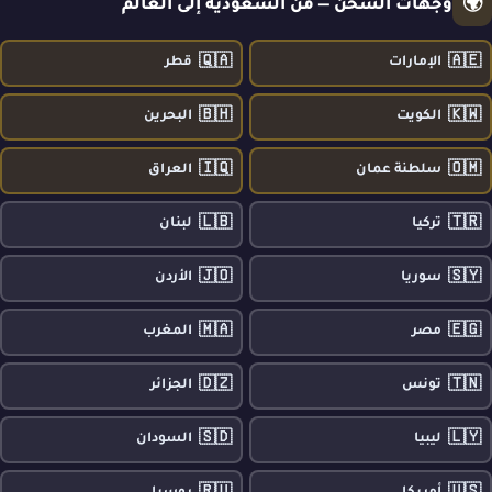
🌍
وجهات الشحن — من السعودية إلى العالم
🇶🇦
🇦🇪
الإمارات
قطر
🇧🇭
🇰🇼
الكويت
البحرين
🇮🇶
🇴🇲
سلطنة عمان
العراق
🇱🇧
🇹🇷
تركيا
لبنان
🇯🇴
🇸🇾
سوريا
الأردن
🇲🇦
🇪🇬
مصر
المغرب
🇩🇿
🇹🇳
تونس
الجزائر
🇸🇩
🇱🇾
ليبيا
السودان