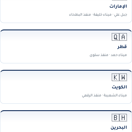
الإمارات
جبل علي · ميناء خليفة · منفذ البطحاء
🇶🇦
قطر
ميناء حمد · منفذ سلوى
🇰🇼
الكويت
ميناء الشعيبة · منفذ الرقعي
🇧🇭
البحرين