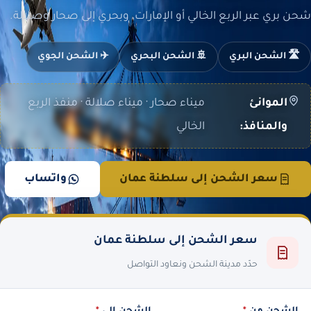
شحن بري عبر الربع الخالي أو الإمارات، وبحري إلى صحار وصلالة.
🛣️ الشحن البري
🚢 الشحن البحري
✈️ الشحن الجوي
الموانئ
ميناء صحار · ميناء صلالة · منفذ الربع
والمنافذ:
الخالي
سعر الشحن إلى سلطنة عمان
واتساب
سعر الشحن إلى سلطنة عمان
حدّد مدينة الشحن ونعاود التواصل