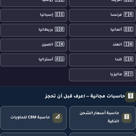
🇷🇺
🇺🇸
أمريكا
روسيا
🇪🇸
🇫🇷
فرنسا
إسبانيا
🇬🇧
🇩🇪
ألمانيا
بريطانيا
🇨🇳
🇮🇳
الهند
الصين
🇦🇺
🇨🇦
كندا
أستراليا
🇲🇾
ماليزيا
🧮
حاسبات مجانية — اعرف قبل أن تحجز
حاسبة أسعار الشحن
📐
🧮
حاسبة CBM للحاويات
الذكية