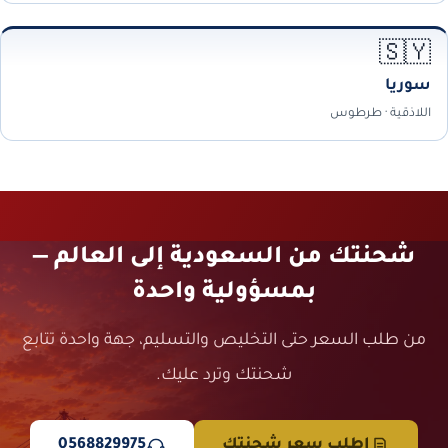
🇸🇾
سوريا
اللاذقية · طرطوس
شحنتك من السعودية إلى العالم —
بمسؤولية واحدة
من طلب السعر حتى التخليص والتسليم، جهة واحدة تتابع
شحنتك وترد عليك.
اطلب سعر شحنتك
0568829975