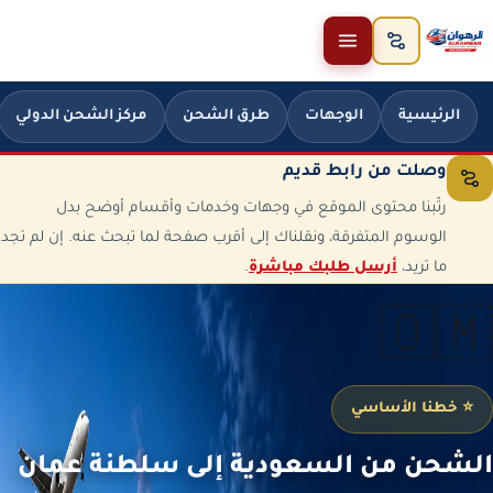
خطَّ إلى المحتوى
الرئيسية
الوجهات
طرق الشحن
مركز الشحن الدولي
وصلت من رابط قديم
رتّبنا محتوى الموقع في وجهات وخدمات وأقسام أوضح بدل
الوسوم المتفرقة، ونقلناك إلى أقرب صفحة لما تبحث عنه. إن لم تجد
ما تريد،
أرسل طلبك مباشرة
.
🇴🇲
⭐ خطنا الأساسي
الشحن من السعودية إلى سلطنة عمان