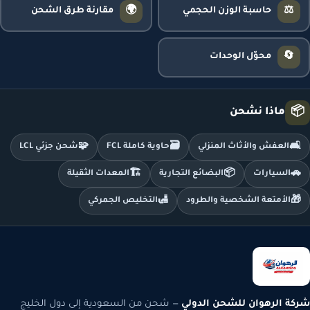
🌍
⚖️
حاسبة الوزن الحجمي
مقارنة طرق الشحن
🔄
محوّل الوحدات
📦
ماذا نشحن
🧩
🗃️
🛋️
العفش والأثاث المنزلي
حاوية كاملة FCL
شحن جزئي LCL
🏗️
📦
🚗
السيارات
البضائع التجارية
المعدات الثقيلة
🛃
🎁
الأمتعة الشخصية والطرود
التخليص الجمركي
شركة الرهوان للشحن الدولي
— شحن من السعودية إلى دول الخليج