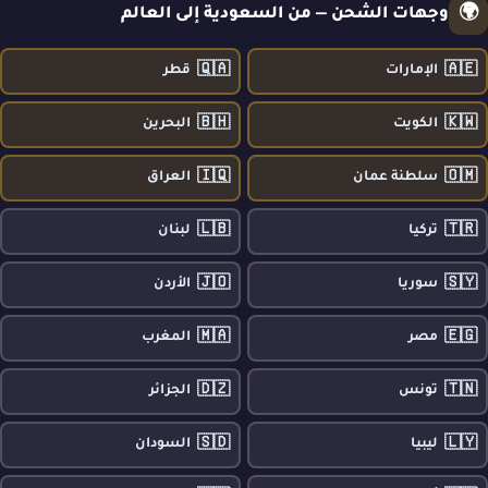
🌍
وجهات الشحن — من السعودية إلى العالم
🇶🇦
🇦🇪
الإمارات
قطر
🇧🇭
🇰🇼
الكويت
البحرين
🇮🇶
🇴🇲
سلطنة عمان
العراق
🇱🇧
🇹🇷
تركيا
لبنان
🇯🇴
🇸🇾
سوريا
الأردن
🇲🇦
🇪🇬
مصر
المغرب
🇩🇿
🇹🇳
تونس
الجزائر
🇸🇩
🇱🇾
ليبيا
السودان