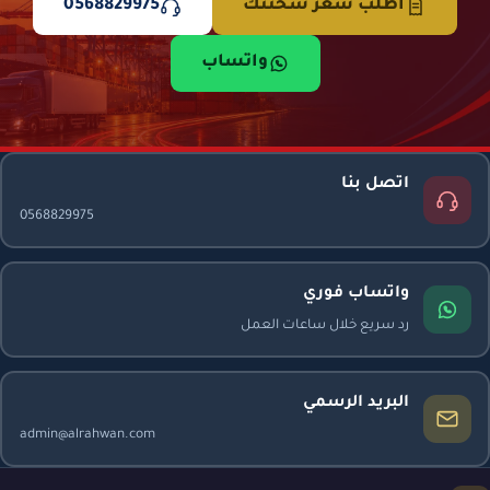
اطلب سعر شحنتك
0568829975
واتساب
اتصل بنا
0568829975
واتساب فوري
رد سريع خلال ساعات العمل
البريد الرسمي
admin@alrahwan.com