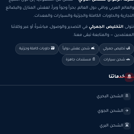
والعالم العربي وباقي دول العالم، بحراً وجواً وبراً، لعفش المنازل والبضائع
التجارية والحاويات الكاملة والجزئية والسيارات والمعدات.
نتولى
التخليص الجمركي
في التصدير والوصول، مباشرةً أو عبر وكلائنا
المعتمدين — والمتابعة تبقى معنا.
🛃 تخليص جمركي
🛋️ شحن عفش دولياً
🗃️ حاويات كاملة وجزئية
🚗 شحن سيارات
📄 مستندات جاهزة
خدماتنا
🚢
الشحن البحري
🚢
الشحن الجوي
✈️
الشحن البري
🛣️