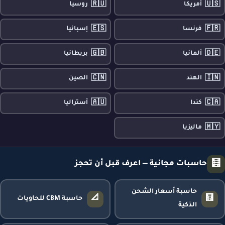
🇷🇺
🇺🇸
أمريكا
روسيا
🇪🇸
🇫🇷
فرنسا
إسبانيا
🇬🇧
🇩🇪
ألمانيا
بريطانيا
🇨🇳
🇮🇳
الهند
الصين
🇦🇺
🇨🇦
كندا
أستراليا
🇲🇾
ماليزيا
🧮
حاسبات مجانية — اعرف قبل أن تحجز
حاسبة أسعار الشحن
📐
🧮
حاسبة CBM للحاويات
الذكية