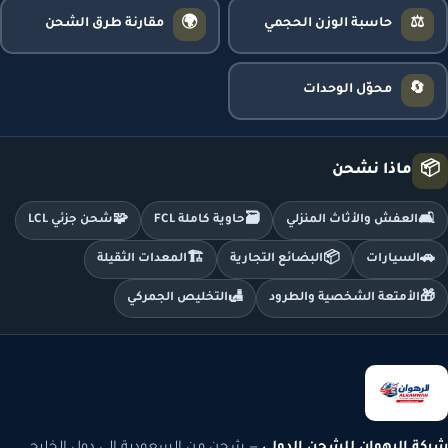
🌍
⚖️
حاسبة الوزن الحجمي
مقارنة طرق الشحن
🔄
محوّل الوحدات
📦
ماذا نشحن
🧩
🗃️
🛋️
العفش والأثاث المنزلي
حاوية كاملة FCL
شحن جزئي LCL
🏗️
📦
🚗
السيارات
البضائع التجارية
المعدات الثقيلة
🛃
🎁
الأمتعة الشخصية والطرود
التخليص الجمركي
شركة الرهوان للشحن الدولي
— شحن من السعودية إلى دول الخليج