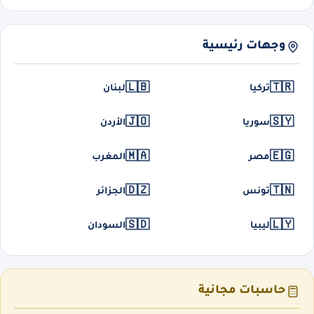
وجهات رئيسية
🇱🇧
🇹🇷
تركيا
لبنان
🇯🇴
🇸🇾
سوريا
الأردن
🇲🇦
🇪🇬
مصر
المغرب
🇩🇿
🇹🇳
تونس
الجزائر
🇸🇩
🇱🇾
ليبيا
السودان
حاسبات مجانية