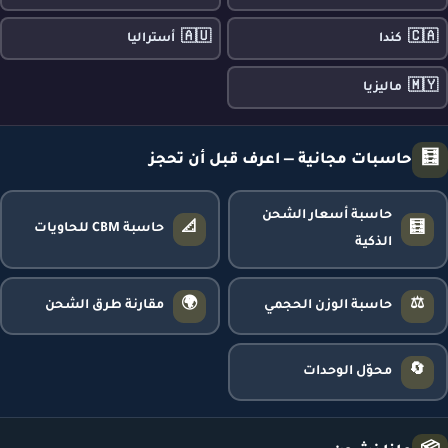
🇦🇺
🇨🇦
كندا
أستراليا
🇲🇾
ماليزيا
🧮
حاسبات مجانية — اعرف قبل أن تحجز
حاسبة أسعار الشحن
📐
🧮
حاسبة CBM للحاويات
الذكية
🌍
⚖️
حاسبة الوزن الحجمي
مقارنة طرق الشحن
🔄
محوّل الوحدات