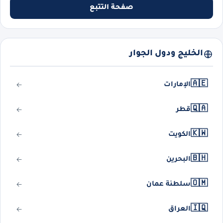
صفحة التتبع
الخليج ودول الجوار
🇦🇪
الإمارات
🇶🇦
قطر
🇰🇼
الكويت
🇧🇭
البحرين
🇴🇲
سلطنة عمان
🇮🇶
العراق