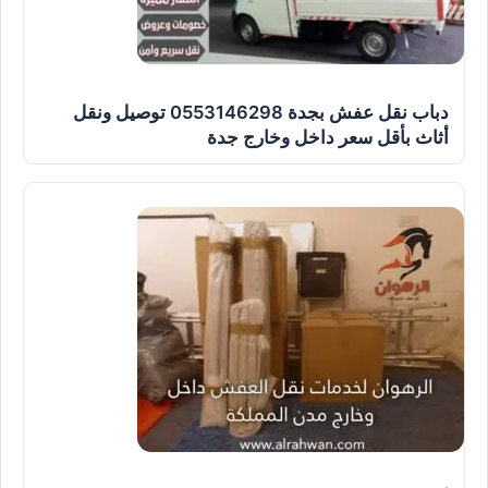
دباب نقل عفش بجدة 0553146298 توصيل ونقل
أثاث بأقل سعر داخل وخارج جدة