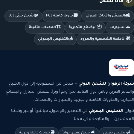
📦
ماذا نشحن
🧩
🗃️
🛋️
العفش والأثاث المنزلي
حاوية كاملة FCL
شحن جزئي LCL
🏗️
📦
🚗
السيارات
البضائع التجارية
المعدات الثقيلة
🛃
🎁
الأمتعة الشخصية والطرود
التخليص الجمركي
شركة الرهوان للشحن الدولي
— شحن من السعودية إلى دول الخليج
والعالم العربي وباقي دول العالم، بحراً وجواً وبراً، لعفش المنازل والبضائع
التجارية والحاويات الكاملة والجزئية والسيارات والمعدات.
نتولى
التخليص الجمركي
في التصدير والوصول، مباشرةً أو عبر وكلائنا
المعتمدين — والمتابعة تبقى معنا.
🛃 تخليص جمركي
🛋️ شحن عفش دولياً
🗃️ حاويات كاملة وجزئية