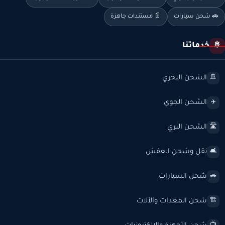
🚗 شحن سيارات
📄 مستندات جاهزة
خدماتنا
🚢
الشحن البحري
🚢
الشحن الجوي
✈️
الشحن البري
🛣️
نقل وشحن العفش
🛋️
شحن السيارات
🚗
شحن المعدات والآلات
🏗️