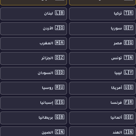
🇱🇧
🇹🇷
تركيا
لبنان
🇯🇴
🇸🇾
سوريا
الأردن
🇲🇦
🇪🇬
مصر
المغرب
🇩🇿
🇹🇳
تونس
الجزائر
🇸🇩
🇱🇾
ليبيا
السودان
🇷🇺
🇺🇸
أمريكا
روسيا
🇪🇸
🇫🇷
فرنسا
إسبانيا
🇬🇧
🇩🇪
ألمانيا
بريطانيا
🇨🇳
🇮🇳
الهند
الصين