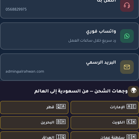
اتصل بنا
0568829975
واتساب فوري
رد سريع خلال ساعات العمل
البريد الرسمي
admin@alrahwan.com
🌍
وجهات الشحن — من السعودية إلى العالم
🇶🇦
🇦🇪
الإمارات
قطر
🇧🇭
🇰🇼
الكويت
البحرين
🇮🇶
🇴🇲
سلطنة عمان
العراق