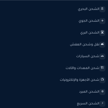
الشحن البحري
🚢
الشحن الجوي
✈️
الشحن البري
🛣️
نقل وشحن العفش
🛋️
شحن السيارات
🚗
شحن المعدات والآلات
🏗️
شحن الأجهزة والإلكترونيات
📺
الشحن المبرد
❄️
الشحن السريع
⚡