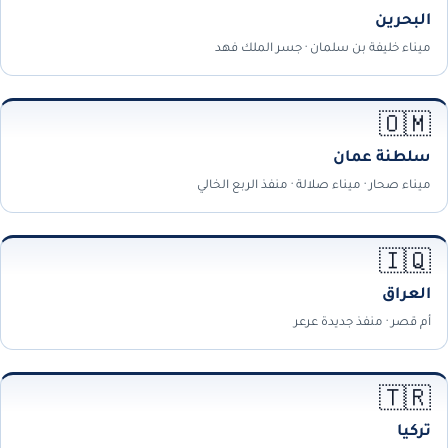
البحرين
ميناء خليفة بن سلمان · جسر الملك فهد
🇴🇲
سلطنة عمان
ميناء صحار · ميناء صلالة · منفذ الربع الخالي
🇮🇶
العراق
أم قصر · منفذ جديدة عرعر
🇹🇷
تركيا