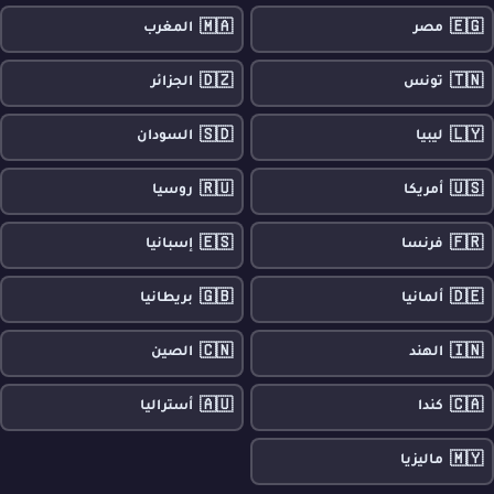
🇲🇦
🇪🇬
مصر
المغرب
🇩🇿
🇹🇳
تونس
الجزائر
🇸🇩
🇱🇾
ليبيا
السودان
🇷🇺
🇺🇸
أمريكا
روسيا
🇪🇸
🇫🇷
فرنسا
إسبانيا
🇬🇧
🇩🇪
ألمانيا
بريطانيا
🇨🇳
🇮🇳
الهند
الصين
🇦🇺
🇨🇦
كندا
أستراليا
🇲🇾
ماليزيا