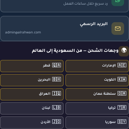
رد سريع خلال ساعات العمل
البريد الرسمي
admin@alrahwan.com
🌍
وجهات الشحن — من السعودية إلى العالم
🇶🇦
🇦🇪
الإمارات
قطر
🇧🇭
🇰🇼
الكويت
البحرين
🇮🇶
🇴🇲
سلطنة عمان
العراق
🇱🇧
🇹🇷
تركيا
لبنان
🇯🇴
🇸🇾
سوريا
الأردن