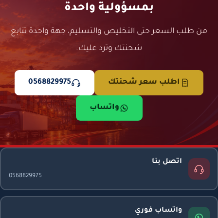
بمسؤولية واحدة
من طلب السعر حتى التخليص والتسليم، جهة واحدة تتابع
شحنتك وترد عليك.
اطلب سعر شحنتك
0568829975
واتساب
اتصل بنا
0568829975
واتساب فوري