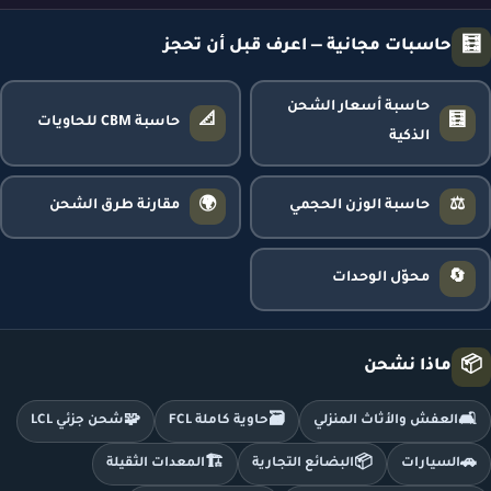
🧮
حاسبات مجانية — اعرف قبل أن تحجز
حاسبة أسعار الشحن
📐
🧮
حاسبة CBM للحاويات
الذكية
🌍
⚖️
حاسبة الوزن الحجمي
مقارنة طرق الشحن
🔄
محوّل الوحدات
📦
ماذا نشحن
🧩
🗃️
🛋️
العفش والأثاث المنزلي
حاوية كاملة FCL
شحن جزئي LCL
🏗️
📦
🚗
السيارات
البضائع التجارية
المعدات الثقيلة