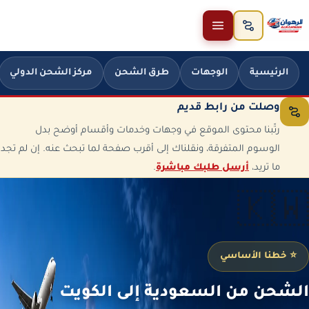
خطَّ إلى المحتوى
الرئيسية
الوجهات
طرق الشحن
مركز الشحن الدولي
وصلت من رابط قديم
رتّبنا محتوى الموقع في وجهات وخدمات وأقسام أوضح بدل
الوسوم المتفرقة، ونقلناك إلى أقرب صفحة لما تبحث عنه. إن لم تجد
ما تريد،
أرسل طلبك مباشرة
.
🇰🇼
⭐ خطنا الأساسي
الشحن من السعودية إلى الكويت