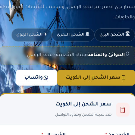
مسار بري قصير عبر منفذ الرقعي، ومناسب للشحنات المتوسطة
والحاويات.
🛣️ الشحن البري
🚢 الشحن البحري
✈️ الشحن الجوي
الموانئ والمنافذ:
ميناء الشعيبة · منفذ الرقعي
سعر الشحن إلى الكويت
واتساب
سعر الشحن إلى الكويت
حدّد مدينة الشحن ونعاود التواصل