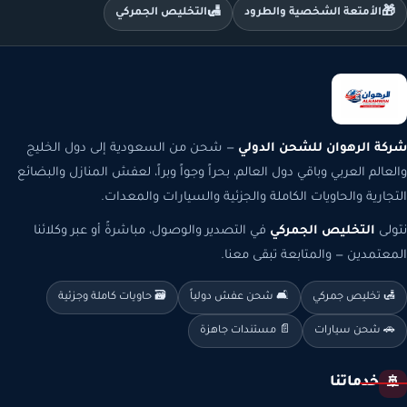
🛃
🎁
الأمتعة الشخصية والطرود
التخليص الجمركي
شركة الرهوان للشحن الدولي
— شحن من السعودية إلى دول الخليج
والعالم العربي وباقي دول العالم، بحراً وجواً وبراً، لعفش المنازل والبضائع
التجارية والحاويات الكاملة والجزئية والسيارات والمعدات.
نتولى
التخليص الجمركي
في التصدير والوصول، مباشرةً أو عبر وكلائنا
المعتمدين — والمتابعة تبقى معنا.
🛃 تخليص جمركي
🛋️ شحن عفش دولياً
🗃️ حاويات كاملة وجزئية
🚗 شحن سيارات
📄 مستندات جاهزة
خدماتنا
🚢