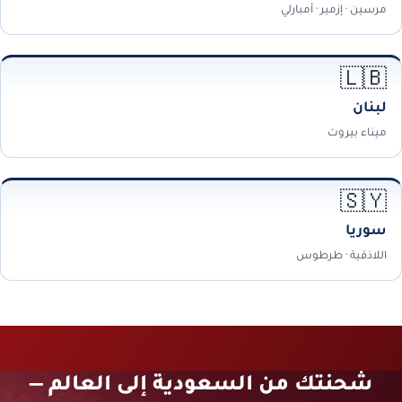
مرسين · إزمير · أمبارلي
🇱🇧
لبنان
ميناء بيروت
🇸🇾
سوريا
اللاذقية · طرطوس
شحنتك من السعودية إلى العالم —