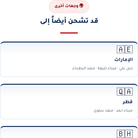
🌍 وجهات أخرى
قد تشحن أيضاً إلى
🇦🇪
الإمارات
جبل علي · ميناء خليفة · منفذ البطحاء
🇶🇦
قطر
ميناء حمد · منفذ سلوى
🇧🇭