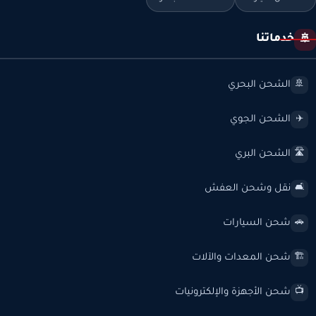
خدماتنا
🚢
الشحن البحري
🚢
الشحن الجوي
✈️
الشحن البري
🛣️
نقل وشحن العفش
🛋️
شحن السيارات
🚗
شحن المعدات والآلات
🏗️
شحن الأجهزة والإلكترونيات
📺