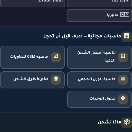
🇦🇺
🇨🇦
كندا
أستراليا
🇲🇾
ماليزيا
🧮
حاسبات مجانية — اعرف قبل أن تحجز
حاسبة أسعار الشحن
📐
🧮
حاسبة CBM للحاويات
الذكية
🌍
⚖️
حاسبة الوزن الحجمي
مقارنة طرق الشحن
🔄
محوّل الوحدات
📦
ماذا نشحن