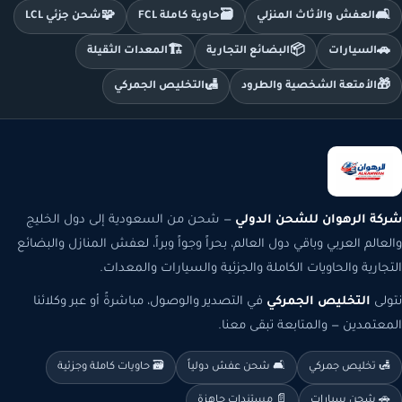
🧩
🗃️
🛋️
العفش والأثاث المنزلي
حاوية كاملة FCL
شحن جزئي LCL
🏗️
📦
🚗
السيارات
البضائع التجارية
المعدات الثقيلة
🛃
🎁
الأمتعة الشخصية والطرود
التخليص الجمركي
شركة الرهوان للشحن الدولي
— شحن من السعودية إلى دول الخليج
والعالم العربي وباقي دول العالم، بحراً وجواً وبراً، لعفش المنازل والبضائع
التجارية والحاويات الكاملة والجزئية والسيارات والمعدات.
نتولى
التخليص الجمركي
في التصدير والوصول، مباشرةً أو عبر وكلائنا
المعتمدين — والمتابعة تبقى معنا.
🛃 تخليص جمركي
🛋️ شحن عفش دولياً
🗃️ حاويات كاملة وجزئية
🚗 شحن سيارات
📄 مستندات جاهزة