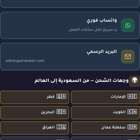
واتساب فوري
رد سريع خلال ساعات العمل
البريد الرسمي
admin@alrahwan.com
🌍
وجهات الشحن — من السعودية إلى العالم
🇶🇦
🇦🇪
الإمارات
قطر
🇧🇭
🇰🇼
الكويت
البحرين
🇮🇶
🇴🇲
سلطنة عمان
العراق