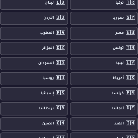
🇱🇧
🇹🇷
تركيا
لبنان
🇯🇴
🇸🇾
سوريا
الأردن
🇲🇦
🇪🇬
مصر
المغرب
🇩🇿
🇹🇳
تونس
الجزائر
🇸🇩
🇱🇾
ليبيا
السودان
🇷🇺
🇺🇸
أمريكا
روسيا
🇪🇸
🇫🇷
فرنسا
إسبانيا
🇬🇧
🇩🇪
ألمانيا
بريطانيا
🇨🇳
🇮🇳
الهند
الصين