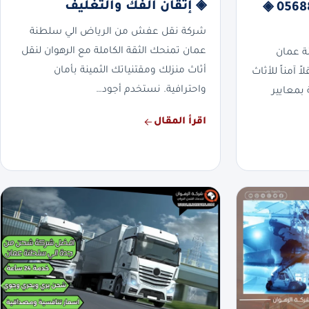
◈ إتقان الفك والتغليف
سلطنة عمان | 0568829975 ◈
شركة نقل عفش من الرياض الي سلطنة
عمان تمنحك الثقة الكاملة مع الرهوان لنقل
ة عمان
أثاث منزلك ومقتنياتك الثمينة بأمان
 آمناً للأثاث
واحترافية. نستخدم أجود…
بمعايير
اقرأ المقال