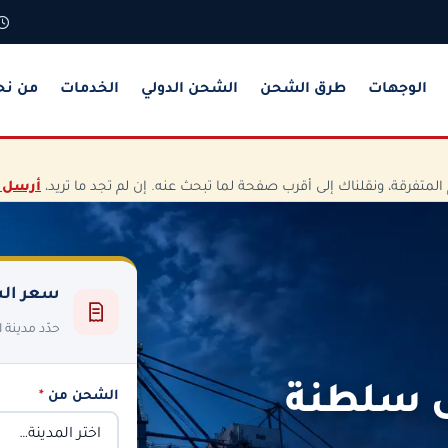
الوجهات
طرق الشحن
الشحن الدولي
الخدمات
من نح
تفرقة، ونقلناك إلى أقرب صفحة لما تبحث عنه. إن لم تجد ما تريد،
أرسل 
سعر الش
حدّد مدينة
ى سلطنة
الشحن من
*