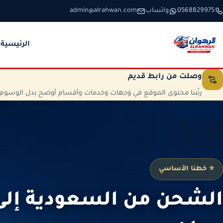
خطَّ إلى المحتوى
0568829975
واتساب
admin@alrahwan.com
الرئيسية
وصلت من رابط قديم
رتّبنا محتوى الموقع في وجهات وخدمات وأقسام أوضح بدل الوسوم الم
🇴🇲
⭐ خطنا الأساسي
الشحن من السعودية إل