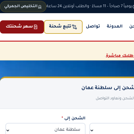
يومياً 7 صباحاً – 11 مساءً · والطلب أونلاين 24 ساعة
التخليص الجمركي
ن
المدونة
تواصل
سعر شحنتك
تتبع شحنة
طلبك مباشرة
.
حن إلى سلطنة عمان
 الشحن ونعاود التواصل
الشحن إلى
*