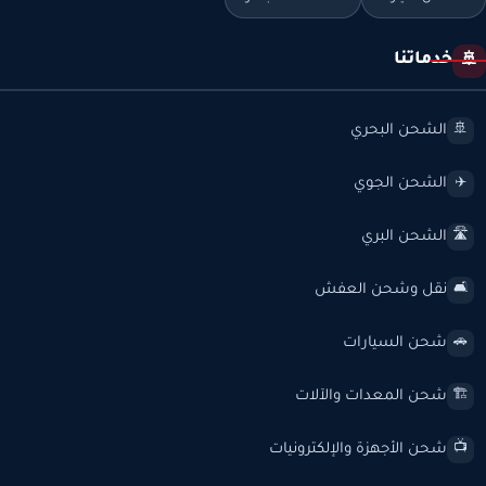
خدماتنا
🚢
الشحن البحري
🚢
الشحن الجوي
✈️
الشحن البري
🛣️
نقل وشحن العفش
🛋️
شحن السيارات
🚗
شحن المعدات والآلات
🏗️
شحن الأجهزة والإلكترونيات
📺