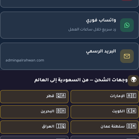
واتساب فوري
رد سريع خلال ساعات العمل
البريد الرسمي
admin@alrahwan.com
🌍
وجهات الشحن — من السعودية إلى العالم
🇶🇦
🇦🇪
الإمارات
قطر
🇧🇭
🇰🇼
الكويت
البحرين
🇮🇶
🇴🇲
سلطنة عمان
العراق