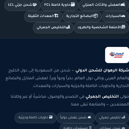
🧩
🗃️
🛋️
العفش والأثاث المنزلي
حاوية كاملة FCL
شحن جزئي LCL
🏗️
📦
🚗
السيارات
البضائع التجارية
المعدات الثقيلة
🛃
🎁
الأمتعة الشخصية والطرود
التخليص الجمركي
شركة الرهوان للشحن الدولي
— شحن من السعودية إلى دول الخليج
والعالم العربي وباقي دول العالم، بحراً وجواً وبراً، لعفش المنازل والبضائع
التجارية والحاويات الكاملة والجزئية والسيارات والمعدات.
نتولى
التخليص الجمركي
في التصدير والوصول، مباشرةً أو عبر وكلائنا
المعتمدين — والمتابعة تبقى معنا.
🛃 تخليص جمركي
🛋️ شحن عفش دولياً
🗃️ حاويات كاملة وجزئية
🚗 شحن سيارات
📄 مستندات جاهزة