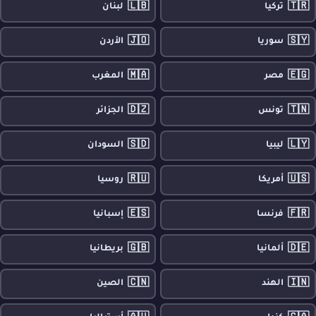
🇱🇧
🇹🇷
تركيا
لبنان
🇯🇴
🇸🇾
سوريا
الأردن
🇲🇦
🇪🇬
مصر
المغرب
🇩🇿
🇹🇳
تونس
الجزائر
🇸🇩
🇱🇾
ليبيا
السودان
🇷🇺
🇺🇸
أمريكا
روسيا
🇪🇸
🇫🇷
فرنسا
إسبانيا
🇬🇧
🇩🇪
ألمانيا
بريطانيا
🇨🇳
🇮🇳
الهند
الصين