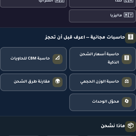
🇦🇺
🇨🇦
كندا
أستراليا
🇲🇾
ماليزيا
🧮
حاسبات مجانية — اعرف قبل أن تحجز
حاسبة أسعار الشحن
📐
🧮
حاسبة CBM للحاويات
الذكية
🌍
⚖️
حاسبة الوزن الحجمي
مقارنة طرق الشحن
🔄
محوّل الوحدات
📦
ماذا نشحن