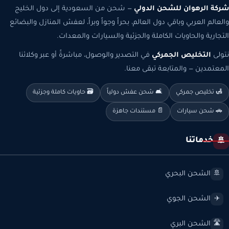
شركة الرهوان للشحن الدولي
— شحن من السعودية إلى دول الخليج
والعالم العربي وباقي دول العالم، بحراً وجواً وبراً، لعفش المنازل والبضائع
التجارية والحاويات الكاملة والجزئية والسيارات والمعدات.
نتولى
التخليص الجمركي
في التصدير والوصول، مباشرةً أو عبر وكلائنا
المعتمدين — والمتابعة تبقى معنا.
🛃 تخليص جمركي
🛋️ شحن عفش دولياً
🗃️ حاويات كاملة وجزئية
🚗 شحن سيارات
📄 مستندات جاهزة
خدماتنا
🚢
الشحن البحري
🚢
الشحن الجوي
✈️
الشحن البري
🛣️