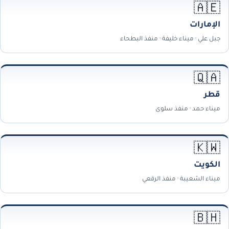
🇦🇪
الإمارات
جبل علي · ميناء خليفة · منفذ البطحاء
🇶🇦
قطر
ميناء حمد · منفذ سلوى
🇰🇼
الكويت
ميناء الشعيبة · منفذ الرقعي
🇧🇭