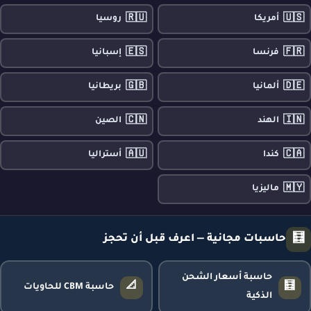
🇷🇺
🇺🇸
أمريكا
روسيا
🇪🇸
🇫🇷
فرنسا
إسبانيا
🇬🇧
🇩🇪
ألمانيا
بريطانيا
🇨🇳
🇮🇳
الهند
الصين
🇦🇺
🇨🇦
كندا
أستراليا
🇲🇾
ماليزيا
🧮
حاسبات مجانية — اعرف قبل أن تحجز
حاسبة أسعار الشحن
📐
🧮
حاسبة CBM للحاويات
الذكية