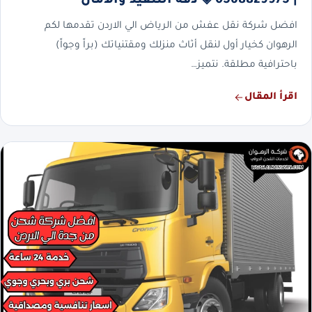
| 0568829975 ◈ دقة التنفيذ والأمان
افضل شركة نقل عفش من الرياض الي الاردن تقدمها لكم
الرهوان كخيار أول لنقل أثاث منزلك ومقتنياتك (براً وجواً)
باحترافية مطلقة. نتميز…
اقرأ المقال