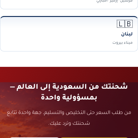
مرسين · إزمير · أمبارلي
🇱🇧
لبنان
ميناء بيروت
شحنتك من السعودية إلى العالم —
بمسؤولية واحدة
من طلب السعر حتى التخليص والتسليم، جهة واحدة تتابع
شحنتك وترد عليك.