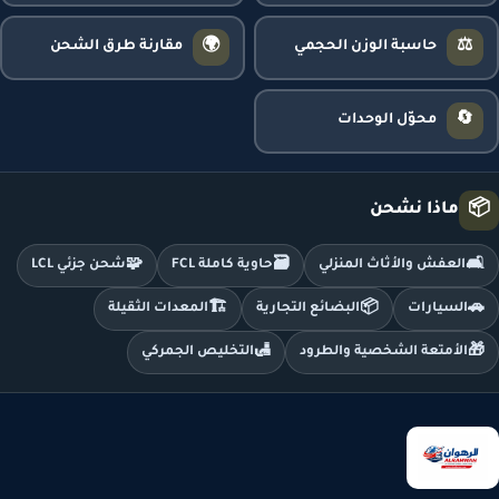
🌍
⚖️
حاسبة الوزن الحجمي
مقارنة طرق الشحن
🔄
محوّل الوحدات
📦
ماذا نشحن
🧩
🗃️
🛋️
العفش والأثاث المنزلي
حاوية كاملة FCL
شحن جزئي LCL
🏗️
📦
🚗
السيارات
البضائع التجارية
المعدات الثقيلة
🛃
🎁
الأمتعة الشخصية والطرود
التخليص الجمركي