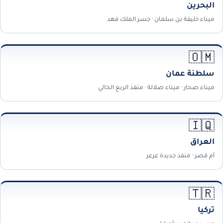
البحرين
ميناء خليفة بن سلمان · جسر الملك فهد
🇴🇲
سلطنة عمان
ميناء صحار · ميناء صلالة · منفذ الربع الخالي
🇮🇶
العراق
أم قصر · منفذ جديدة عرعر
🇹🇷
تركيا