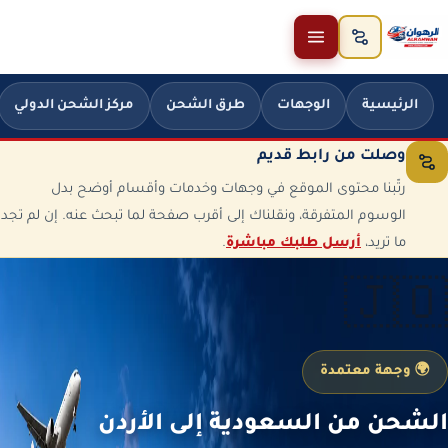
خطَّ إلى المحتوى
الرئيسية
الوجهات
طرق الشحن
مركز الشحن الدولي
وصلت من رابط قديم
رتّبنا محتوى الموقع في وجهات وخدمات وأقسام أوضح بدل
الوسوم المتفرقة، ونقلناك إلى أقرب صفحة لما تبحث عنه. إن لم تجد
ما تريد،
أرسل طلبك مباشرة
.
🇯🇴
🌍 وجهة معتمدة
الشحن من السعودية إلى الأردن