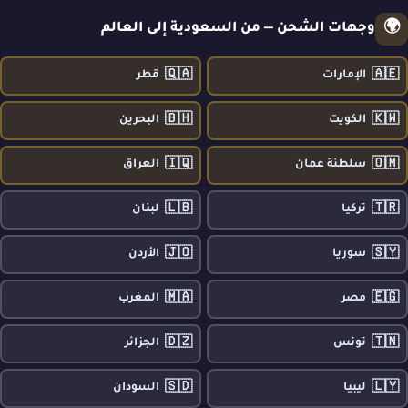
🌍
وجهات الشحن — من السعودية إلى العالم
🇶🇦
🇦🇪
الإمارات
قطر
🇧🇭
🇰🇼
الكويت
البحرين
🇮🇶
🇴🇲
سلطنة عمان
العراق
🇱🇧
🇹🇷
تركيا
لبنان
🇯🇴
🇸🇾
سوريا
الأردن
🇲🇦
🇪🇬
مصر
المغرب
🇩🇿
🇹🇳
تونس
الجزائر
🇸🇩
🇱🇾
ليبيا
السودان