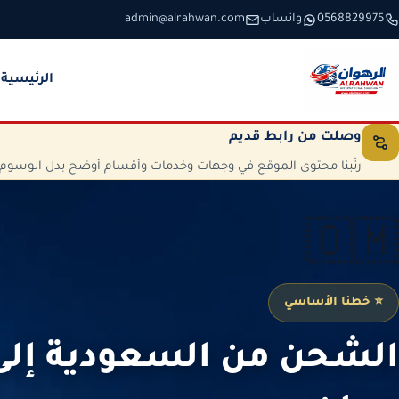
خطَّ إلى المحتوى
0568829975
واتساب
admin@alrahwan.com
الرئيسية
وصلت من رابط قديم
رتّبنا محتوى الموقع في وجهات وخدمات وأقسام أوضح بدل الوسوم الم
🇴🇲
⭐ خطنا الأساسي
الشحن من السعودية إل