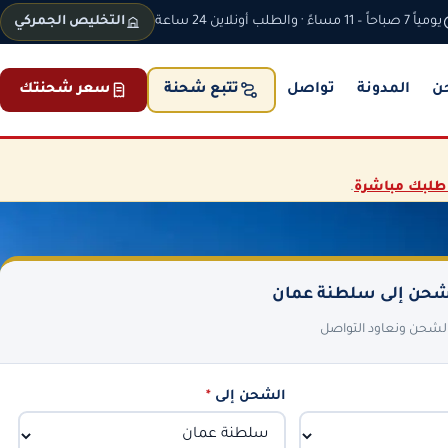
يومياً 7 صباحاً – 11 مساءً · والطلب أونلاين 24 ساعة
التخليص الجمركي
ن
المدونة
تواصل
سعر شحنتك
تتبع شحنة
طلبك مباشرة
.
حن إلى سلطنة عمان
 الشحن ونعاود التواصل
الشحن إلى
*