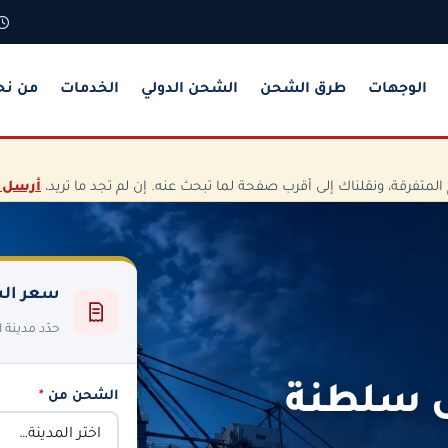
الوجهات
طرق الشحن
الشحن الدولي
الخدمات
من نح
تفرقة، ونقلناك إلى أقرب صفحة لما تبحث عنه. إن لم تجد ما تريد،
أرسل 
سعر الش
حدّد مدينة
ى سلطنة
الشحن من
*