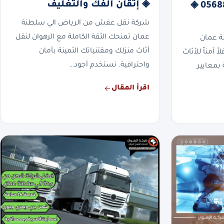
◈ إتقان الفك والتغليف
سلطنة عمان | 0568829975 ◈
شركة نقل عفش من الرياض الي سلطنة
عمان تمنحك الثقة الكاملة مع الرهوان لنقل
ة عمان
أثاث منزلك ومقتنياتك الثمينة بأمان
 آمناً للأثاث
واحترافية. نستخدم أجود…
بمعايير
اقرأ المقال