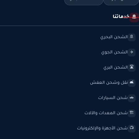
خدماتنا
🚢
الشحن البحري
🚢
الشحن الجوي
✈️
الشحن البري
🛣️
نقل وشحن العفش
🛋️
شحن السيارات
🚗
شحن المعدات والآلات
🏗️
شحن الأجهزة والإلكترونيات
📺