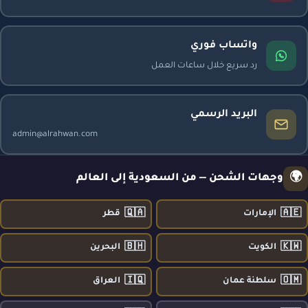
واتساب فوري
رد سريع خلال ساعات العمل
البريد الرسمي
admin@alrahwan.com
🌍
وجهات الشحن — من السعودية إلى العالم
🇶🇦
🇦🇪
الإمارات
قطر
🇧🇭
🇰🇼
الكويت
البحرين
🇮🇶
🇴🇲
سلطنة عمان
العراق