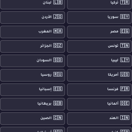
🇱🇧
🇹🇷
تركيا
لبنان
🇯🇴
🇸🇾
سوريا
الأردن
🇲🇦
🇪🇬
مصر
المغرب
🇩🇿
🇹🇳
تونس
الجزائر
🇸🇩
🇱🇾
ليبيا
السودان
🇷🇺
🇺🇸
أمريكا
روسيا
🇪🇸
🇫🇷
فرنسا
إسبانيا
🇬🇧
🇩🇪
ألمانيا
بريطانيا
🇨🇳
🇮🇳
الهند
الصين