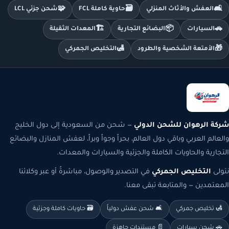
🧩
🗃️
🛋️
العفش والأثاث المنزلي
حاوية كاملة FCL
شحن جزئي LCL
🏗️
📦
🚗
السيارات
البضائع التجارية
المعدات الثقيلة
🛃
🎁
الأمتعة الشخصية والطرود
التخليص الجمركي
شركة الرهوان للشحن الدولي
— شحن من السعودية إلى دول الخليج
والعالم العربي وباقي دول العالم، بحراً وجواً وبراً، لعفش المنازل والبضائع
التجارية والحاويات الكاملة والجزئية والسيارات والمعدات.
نتولى
التخليص الجمركي
في التصدير والوصول، مباشرةً أو عبر وكلائنا
المعتمدين — والمتابعة تبقى معنا.
🛃 تخليص جمركي
🛋️ شحن عفش دولياً
🗃️ حاويات كاملة وجزئية
🚗 شحن سيارات
📄 مستندات جاهزة