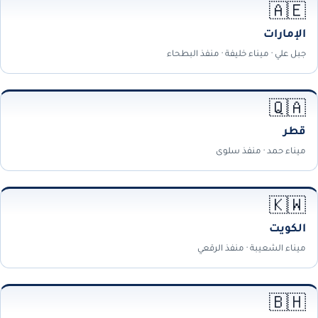
🇦🇪
الإمارات
جبل علي · ميناء خليفة · منفذ البطحاء
🇶🇦
قطر
ميناء حمد · منفذ سلوى
🇰🇼
الكويت
ميناء الشعيبة · منفذ الرقعي
🇧🇭