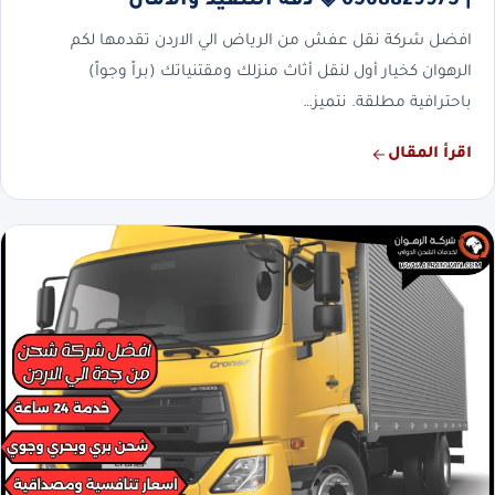
| 0568829975 ◈ دقة التنفيذ والأمان
افضل شركة نقل عفش من الرياض الي الاردن تقدمها لكم
الرهوان كخيار أول لنقل أثاث منزلك ومقتنياتك (براً وجواً)
باحترافية مطلقة. نتميز…
اقرأ المقال