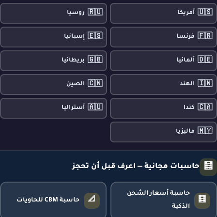
🇷🇺
🇺🇸
أمريكا
روسيا
🇪🇸
🇫🇷
فرنسا
إسبانيا
🇬🇧
🇩🇪
ألمانيا
بريطانيا
🇨🇳
🇮🇳
الهند
الصين
🇦🇺
🇨🇦
كندا
أستراليا
🇲🇾
ماليزيا
🧮
حاسبات مجانية — اعرف قبل أن تحجز
حاسبة أسعار الشحن
📐
🧮
حاسبة CBM للحاويات
الذكية