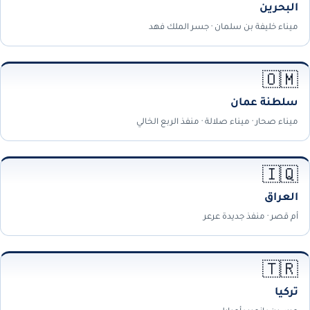
البحرين
ميناء خليفة بن سلمان · جسر الملك فهد
🇴🇲
سلطنة عمان
ميناء صحار · ميناء صلالة · منفذ الربع الخالي
🇮🇶
العراق
أم قصر · منفذ جديدة عرعر
🇹🇷
تركيا