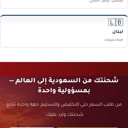
مرسين · إزمير · أمبارلي
🇱🇧
لبنان
ميناء بيروت
شحنتك من السعودية إلى العالم —
بمسؤولية واحدة
من طلب السعر حتى التخليص والتسليم، جهة واحدة تتابع
شحنتك وترد عليك.