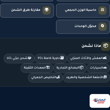
🌍
⚖️
حاسبة الوزن الحجمي
مقارنة طرق الشحن
🔄
محوّل الوحدات
📦
ماذا نشحن
🧩
🗃️
🛋️
العفش والأثاث المنزلي
حاوية كاملة FCL
شحن جزئي LCL
🏗️
📦
🚗
السيارات
البضائع التجارية
المعدات الثقيلة
🛃
🎁
الأمتعة الشخصية والطرود
التخليص الجمركي