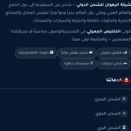
شركة الرهوان للشحن الدولي
— شحن من السعودية إلى دول الخليج
والعالم العربي وباقي دول العالم، بحراً وجواً وبراً، لعفش المنازل والبضائع
التجارية والحاويات الكاملة والجزئية والسيارات والمعدات.
نتولى
التخليص الجمركي
في التصدير والوصول، مباشرةً أو عبر وكلائنا
المعتمدين — والمتابعة تبقى معنا.
🛃 تخليص جمركي
🛋️ شحن عفش دولياً
🗃️ حاويات كاملة وجزئية
🚗 شحن سيارات
📄 مستندات جاهزة
خدماتنا
🚢
الشحن البحري
🚢
الشحن الجوي
✈️
الشحن البري
🛣️