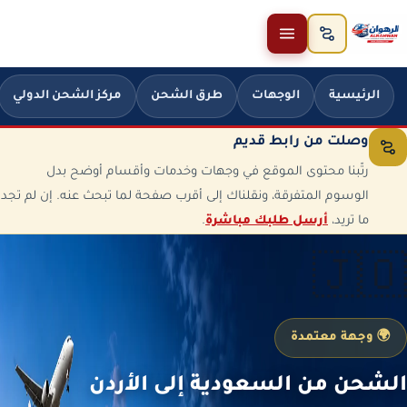
خطَّ إلى المحتوى
الرئيسية
الوجهات
طرق الشحن
مركز الشحن الدولي
وصلت من رابط قديم
رتّبنا محتوى الموقع في وجهات وخدمات وأقسام أوضح بدل
الوسوم المتفرقة، ونقلناك إلى أقرب صفحة لما تبحث عنه. إن لم تجد
ما تريد،
أرسل طلبك مباشرة
.
🇯🇴
🌍 وجهة معتمدة
الشحن من السعودية إلى الأردن