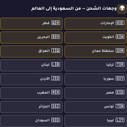
🌍
وجهات الشحن — من السعودية إلى العالم
🇶🇦
🇦🇪
الإمارات
قطر
🇧🇭
🇰🇼
الكويت
البحرين
🇮🇶
🇴🇲
سلطنة عمان
العراق
🇱🇧
🇹🇷
تركيا
لبنان
🇯🇴
🇸🇾
سوريا
الأردن
🇲🇦
🇪🇬
مصر
المغرب
🇩🇿
🇹🇳
تونس
الجزائر
🇸🇩
🇱🇾
ليبيا
السودان