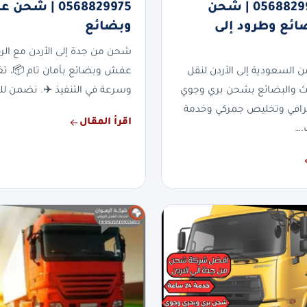
الأردن 0568829975 | شحن
0568829975 | ش
ئع وطرود إلى
وبضائع
شحن من جدة إلى الأردن مع الر
السعودية إلى الأردن لنقل
عفش وبضائع بأمان تام 📦، تغل
ث والبضائع بشحن بري وجوي
وسرعة في التنفيذ ✈️. نضمن ل
رافي وتخليص جمركي وخدمة
اقرأ المقال
.…