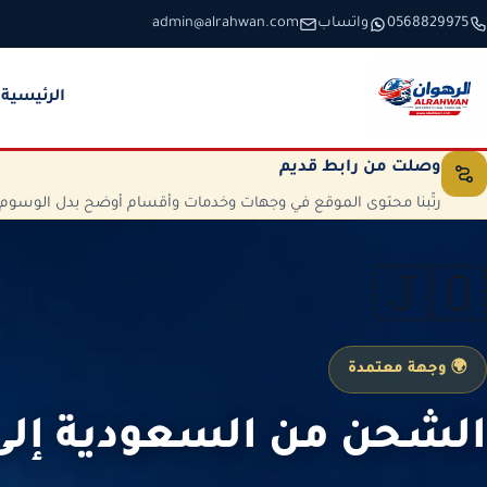
خطَّ إلى المحتوى
0568829975
واتساب
admin@alrahwan.com
الرئيسية
وصلت من رابط قديم
رتّبنا محتوى الموقع في وجهات وخدمات وأقسام أوضح بدل الوسوم الم
🇯🇴
🌍 وجهة معتمدة
الشحن من السعودية إلى 