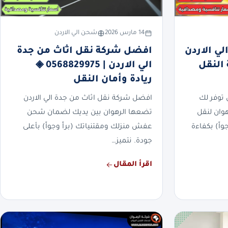
14 مارس 2026
شحن الي الاردن
ي الاردن
افضل شركة نقل اثاث من جدة
سرعة النقل
الي الاردن | 0568829975 ◈
ريادة وأمان النقل
 توفر لك
افضل شركة نقل اثاث من جدة الي الاردن
هوان لنقل
تضعها الرهوان بين يديك لضمان شحن
واً) بكفاءة
عفش منزلك ومقتنياتك (براً وجواً) بأعلى
جودة. نتميز…
اقرأ المقال