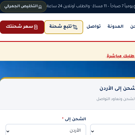
يومياً 7 صباحاً – 11 مساءً · والطلب أونلاين 24 ساعة
التخليص الجمركي
ن
المدونة
تواصل
سعر شحنتك
تتبع شحنة
طلبك مباشرة
.
حن إلى الأردن
 الشحن ونعاود التواصل
الشحن إلى
*