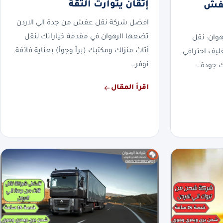
إتقان يتوارث الثقة
حن عفش
افضل شركة نقل عفش من جدة الي الاردن
تضعها الرهوان في مقدمة خياراتك لنقل
هوان: نقل
أثاث منزلك ومكتبك (براً وجواً) بعناية فائقة.
يف احترافي،
نوفر…
ك جودة…
اقرأ المقال