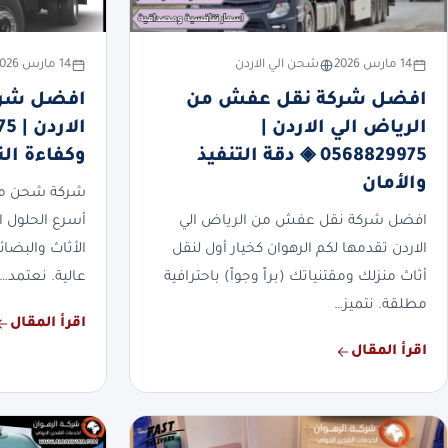
14 مارس 2026
شحن الي الاردن
14 مارس 2026
افضل شركة نقل عفش من
افضل شرك
الرياض الي الاردن |
0568829975 ◈ دقة التنفيذ
وكفاءة ال
والأمان
شركة شحن من ت
افضل شركة نقل عفش من الرياض الي
أسرع الحلول ا
الاردن تقدمها لكم الرهوان كخيار أول لنقل
الأثاث والبضائ
أثاث منزلك ومقتنياتك (براً وجواً) باحترافية
عالية. نعتمد…
مطلقة. نتميز…
اقرأ المقال
اقرأ المقال