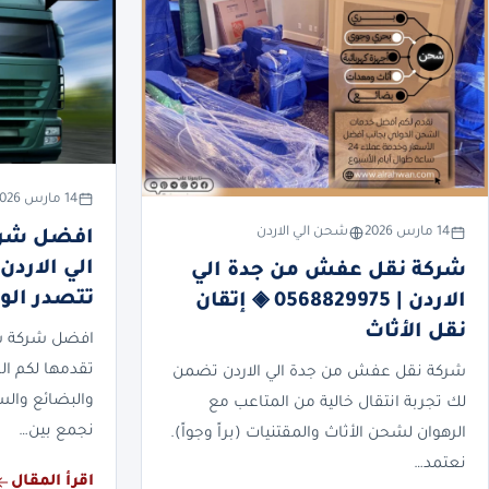
14 مارس 2026
14 مارس 2026
شحن الي الاردن
افضل شرك
شركة نقل عفش من جدة الي
تتصدر الو
الاردن | 0568829975 ◈ إتقان
نقل الأثاث
افضل شركة شح
تقدمها لكم ال
شركة نقل عفش من جدة الي الاردن تضمن
والبضائع والسي
لك تجربة انتقال خالية من المتاعب مع
نجمع بين…
الرهوان لشحن الأثاث والمقتنيات (براً وجواً).
نعتمد…
اقرأ المقال