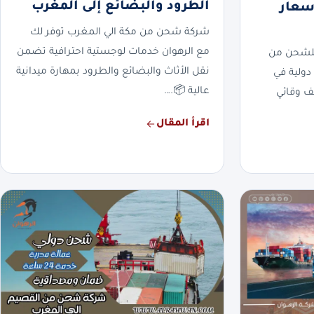
الطرود والبضائع إلى المغرب
ب 0568829975 أسعار
شركة شحن من مكة الي المغرب توفر لك
مع الرهوان خدمات لوجستية احترافية تضمن
 للشحن من
نقل الأثاث والبضائع والطرود بمهارة ميدانية
رب 🇲🇦. خبرة دولية في
عالية 📦.…
ف وقائي
اقرأ المقال