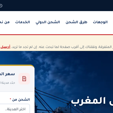
الوجهات
طرق الشحن
الشحن الدولي
الخدمات
من نح
تفرقة، ونقلناك إلى أقرب صفحة لما تبحث عنه. إن لم تجد ما تريد،
أرسل 
سعر الش
حدّد مدينة
 المغرب
الشحن من
*