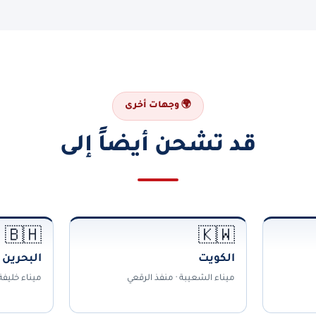
🌍 وجهات أخرى
قد تشحن أيضاً إلى
🇧🇭
🇰🇼
الكويت
البحرين
ميناء الشعيبة · منفذ الرقعي
ميناء خليف