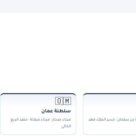
🇴🇲
سلطنة عمان
ة بن سلمان · جسر الملك فهد
ميناء صحار · ميناء صلالة · منفذ الربع
الخالي