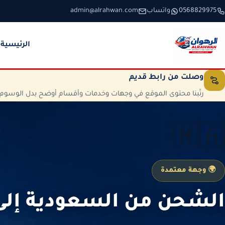
خطَّ إلى المحتوى
0568829975
واتساب
admin@alrahwan.com
الرئيسية
وصلت من رابط قديم
رتّبنا محتوى الموقع في وجهات وخدمات وأقسام أوضح بدل الوسوم الم
🇲🇦
🌍 وجهة معتمدة
الشحن من السعودية إلى