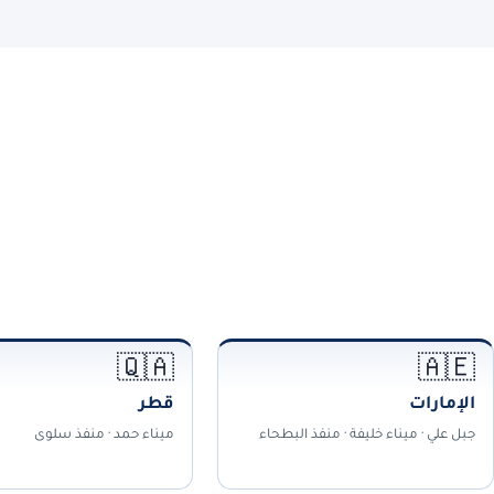
🇶🇦
🇦🇪
الإمارات
قطر
جبل علي · ميناء خليفة · منفذ البطحاء
ميناء حمد · منفذ سلوى