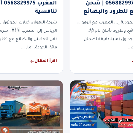
المغرب 0568829975 | شحن
المغر
 للطرود والبضائع
تنافسية
دية إلى المغرب مع الرهوان:
شركة الرهوان: خيارك الموثوق
ئع، وطرود بأمان تام 📦.
الرياض إلى المغ
جداول زمنية دقيقة لضمان
نقل العفش والبضائع مع تغلي
…
فائق الجودة. أمان،…
اقرأ المقال