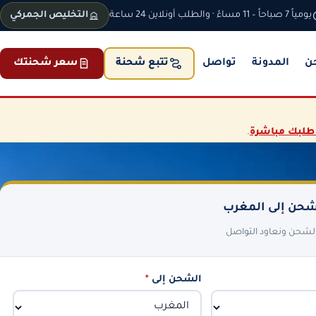
يومياً 7 صباحاً – 11 مساءً · والطلب أونلاين 24 ساعة
التخليص الجمركي
ن
المدونة
تواصل
سعر شحنتك
تتبع شحنة
طلبك مباشرة
.
حن إلى المغرب
 الشحن ونعاود التواصل
الشحن إلى
*