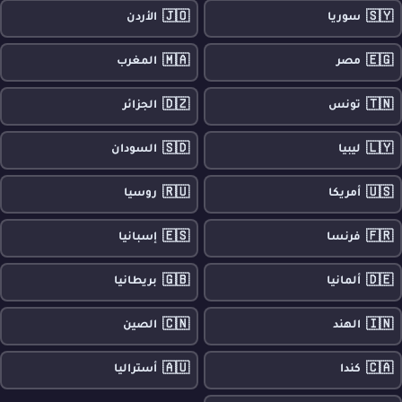
🇯🇴
🇸🇾
سوريا
الأردن
🇲🇦
🇪🇬
مصر
المغرب
🇩🇿
🇹🇳
تونس
الجزائر
🇸🇩
🇱🇾
ليبيا
السودان
🇷🇺
🇺🇸
أمريكا
روسيا
🇪🇸
🇫🇷
فرنسا
إسبانيا
🇬🇧
🇩🇪
ألمانيا
بريطانيا
🇨🇳
🇮🇳
الهند
الصين
🇦🇺
🇨🇦
كندا
أستراليا