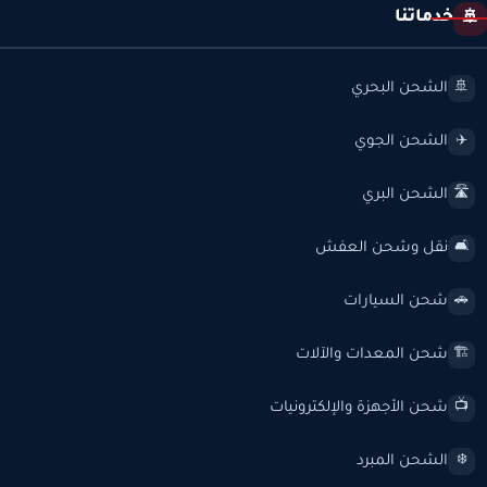
خدماتنا
🚢
الشحن البحري
🚢
الشحن الجوي
✈️
الشحن البري
🛣️
نقل وشحن العفش
🛋️
شحن السيارات
🚗
شحن المعدات والآلات
🏗️
شحن الأجهزة والإلكترونيات
📺
الشحن المبرد
❄️