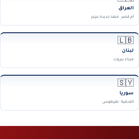
العراق
أم قصر · منفذ جديدة عرعر
🇱🇧
لبنان
ميناء بيروت
🇸🇾
سوريا
اللاذقية · طرطوس