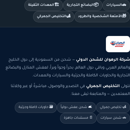
🏗️
📦
🚗
السيارات
البضائع التجارية
المعدات الثقيلة
🛃
🎁
الأمتعة الشخصية والطرود
التخليص الجمركي
شركة الرهوان للشحن الدولي
— شحن من السعودية إلى دول الخليج
والعالم العربي وباقي دول العالم، بحراً وجواً وبراً، لعفش المنازل والبضائع
التجارية والحاويات الكاملة والجزئية والسيارات والمعدات.
نتولى
التخليص الجمركي
في التصدير والوصول، مباشرةً أو عبر وكلائنا
المعتمدين — والمتابعة تبقى معنا.
🛃 تخليص جمركي
🛋️ شحن عفش دولياً
🗃️ حاويات كاملة وجزئية
🚗 شحن سيارات
📄 مستندات جاهزة