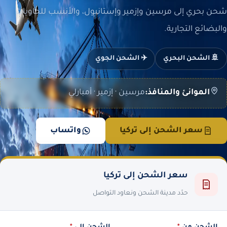
شحن بحري إلى مرسين وإزمير وإستانبول، والأنسب للحاويات
والبضائع التجارية.
🚢 الشحن البحري
✈️ الشحن الجوي
الموانئ والمنافذ:
مرسين · إزمير · أمبارلي
سعر الشحن إلى تركيا
واتساب
سعر الشحن إلى تركيا
حدّد مدينة الشحن ونعاود التواصل