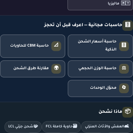
🇲🇾
ماليزيا
🧮
حاسبات مجانية — اعرف قبل أن تحجز
حاسبة أسعار الشحن
📐
🧮
حاسبة CBM للحاويات
الذكية
🌍
⚖️
حاسبة الوزن الحجمي
مقارنة طرق الشحن
🔄
محوّل الوحدات
📦
ماذا نشحن
🧩
🗃️
🛋️
العفش والأثاث المنزلي
حاوية كاملة FCL
شحن جزئي LCL