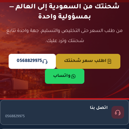
شحنتك من السعودية إلى العالم —
بمسؤولية واحدة
من طلب السعر حتى التخليص والتسليم، جهة واحدة تتابع
شحنتك وترد عليك.
اطلب سعر شحنتك
0568829975
واتساب
اتصل بنا
0568829975