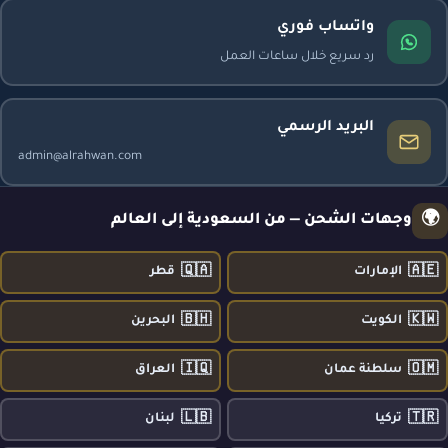
واتساب فوري
رد سريع خلال ساعات العمل
البريد الرسمي
admin@alrahwan.com
🌍
وجهات الشحن — من السعودية إلى العالم
🇶🇦
🇦🇪
الإمارات
قطر
🇧🇭
🇰🇼
الكويت
البحرين
🇮🇶
🇴🇲
سلطنة عمان
العراق
🇱🇧
🇹🇷
تركيا
لبنان