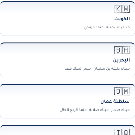
🇰🇼
الكويت
ميناء الشعيبة · منفذ الرقعي
🇧🇭
البحرين
ميناء خليفة بن سلمان · جسر الملك فهد
🇴🇲
سلطنة عمان
ميناء صحار · ميناء صلالة · منفذ الربع الخالي
🇮🇶