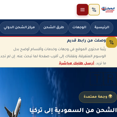
خطَّ إلى المحتوى
الرئيسية
الوجهات
طرق الشحن
مركز الشحن الدولي
وصلت من رابط قديم
رتّبنا محتوى الموقع في وجهات وخدمات وأقسام أوضح بدل
الوسوم المتفرقة، ونقلناك إلى أقرب صفحة لما تبحث عنه. إن لم تجد
ما تريد،
أرسل طلبك مباشرة
.
🇹🇷
🌍 وجهة معتمدة
الشحن من السعودية إلى تركيا