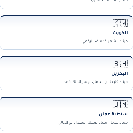
ميناء حمد · منفذ سلوى
🇰🇼
الكويت
ميناء الشعيبة · منفذ الرقعي
🇧🇭
البحرين
ميناء خليفة بن سلمان · جسر الملك فهد
🇴🇲
سلطنة عمان
ميناء صحار · ميناء صلالة · منفذ الربع الخالي