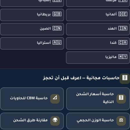
🇪🇸
🇫🇷
فرنسا
إسبانيا
🇬🇧
🇩🇪
ألمانيا
بريطانيا
🇨🇳
🇮🇳
الهند
الصين
🇦🇺
🇨🇦
كندا
أستراليا
🇲🇾
ماليزيا
🧮
حاسبات مجانية — اعرف قبل أن تحجز
حاسبة أسعار الشحن
📐
🧮
حاسبة CBM للحاويات
الذكية
🌍
⚖️
حاسبة الوزن الحجمي
مقارنة طرق الشحن