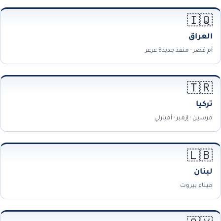
🇮🇶
العراق
أم قصر · منفذ جديدة عرعر
🇹🇷
تركيا
مرسين · إزمير · أمبارلي
🇱🇧
لبنان
ميناء بيروت