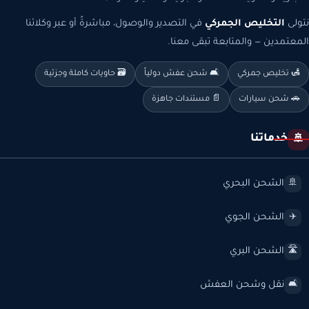
نتولى
التخليص الجمركي
في التصدير والوصول، مباشرةً أو عبر وكلائنا
المعتمدين — والمتابعة تبقى معنا.
🛃 تخليص جمركي
🛋️ شحن عفش دولياً
🗃️ حاويات كاملة وجزئية
🚗 شحن سيارات
📄 مستندات جاهزة
خدماتنا
🚢
الشحن البحري
🚢
الشحن الجوي
✈️
الشحن البري
🛣️
نقل وشحن العفش
🛋️