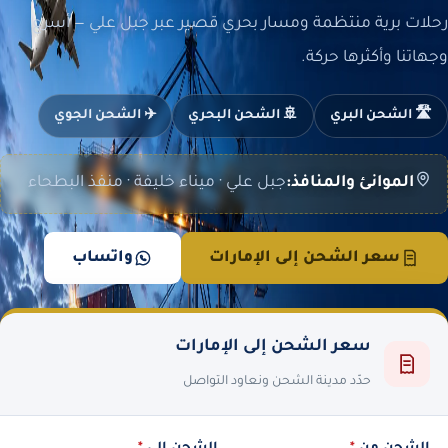
رحلات برية منتظمة ومسار بحري قصير عبر جبل علي — أسرع
وجهاتنا وأكثرها حركة.
🛣️ الشحن البري
🚢 الشحن البحري
✈️ الشحن الجوي
الموانئ والمنافذ:
جبل علي · ميناء خليفة · منفذ البطحاء
سعر الشحن إلى الإمارات
واتساب
سعر الشحن إلى الإمارات
حدّد مدينة الشحن ونعاود التواصل