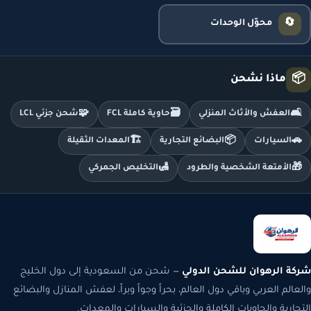
🔄
محوّل الوحدات
📦
ماذا نشحن
🧩
🗃️
🛋️
العفش والأثاث المنزلي
حاوية كاملة FCL
شحن جزئي LCL
🏗️
📦
🚗
السيارات
البضائع التجارية
المعدات الثقيلة
🛃
🎁
الأمتعة الشخصية والطرود
التخليص الجمركي
شركة الرهوان للشحن الدولي
— شحن من السعودية إلى دول الخليج
والعالم العربي وباقي دول العالم، بحراً وجواً وبراً، لعفش المنازل والبضائع
التجارية والحاويات الكاملة والجزئية والسيارات والمعدات.