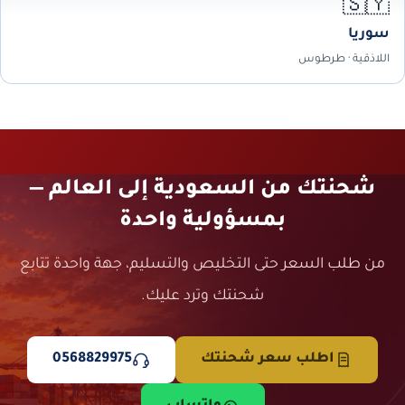
🇸🇾
سوريا
اللاذقية · طرطوس
شحنتك من السعودية إلى العالم —
بمسؤولية واحدة
من طلب السعر حتى التخليص والتسليم، جهة واحدة تتابع
شحنتك وترد عليك.
اطلب سعر شحنتك
0568829975