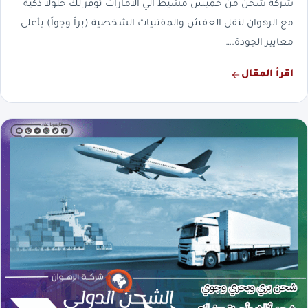
شركة شحن من خميس مشيط الي الامارات توفر لك حلولاً ذكية
مع الرهوان لنقل العفش والمقتنيات الشخصية (براً وجواً) بأعلى
معايير الجودة.…
اقرأ المقال