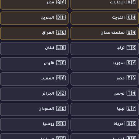
🇶🇦
🇦🇪
الإمارات
قطر
🇧🇭
🇰🇼
الكويت
البحرين
🇮🇶
🇴🇲
سلطنة عمان
العراق
🇱🇧
🇹🇷
تركيا
لبنان
🇯🇴
🇸🇾
سوريا
الأردن
🇲🇦
🇪🇬
مصر
المغرب
🇩🇿
🇹🇳
تونس
الجزائر
🇸🇩
🇱🇾
ليبيا
السودان
🇷🇺
🇺🇸
أمريكا
روسيا