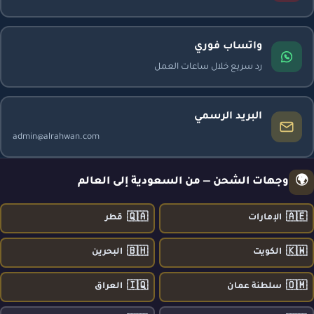
واتساب فوري
رد سريع خلال ساعات العمل
البريد الرسمي
admin@alrahwan.com
🌍
وجهات الشحن — من السعودية إلى العالم
🇶🇦
🇦🇪
الإمارات
قطر
🇧🇭
🇰🇼
الكويت
البحرين
🇮🇶
🇴🇲
سلطنة عمان
العراق