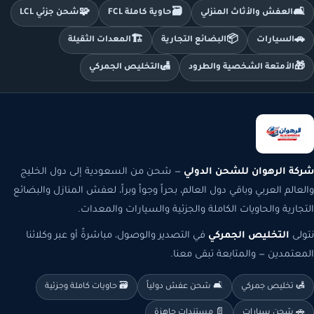
🧩
🗃️
🛋️
العفش والأثاث المنزلي
حاوية كاملة FCL
شحن جزئي LCL
🏗️
📦
🚗
السيارات
البضائع التجارية
المعدات الثقيلة
🛃
🎁
الأمتعة الشخصية والطرود
التخليص الجمركي
شركة الرهوان للشحن الدولي
— شحن من السعودية إلى دول الخليج
والعالم العربي وباقي دول العالم، بحراً وجواً وبراً، لعفش المنازل والبضائع
التجارية والحاويات الكاملة والجزئية والسيارات والمعدات.
نتولى
التخليص الجمركي
في التصدير والوصول، مباشرةً أو عبر وكلائنا
المعتمدين — والمتابعة تبقى معنا.
🛃 تخليص جمركي
🛋️ شحن عفش دولياً
🗃️ حاويات كاملة وجزئية
🚗 شحن سيارات
📄 مستندات جاهزة