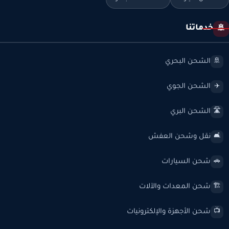
خدماتنا
🚢
الشحن البحري
🚢
الشحن الجوي
✈️
الشحن البري
🛣️
نقل وشحن العفش
🛋️
شحن السيارات
🚗
شحن المعدات والآلات
🏗️
شحن الأجهزة والإلكترونيات
📺