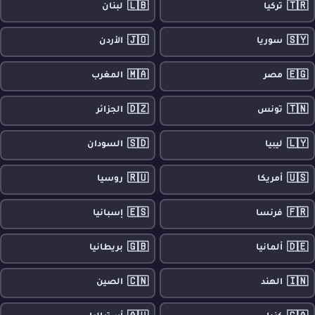
🇱🇧
🇹🇷
تركيا
لبنان
🇯🇴
🇸🇾
سوريا
الأردن
🇲🇦
🇪🇬
مصر
المغرب
🇩🇿
🇹🇳
تونس
الجزائر
🇸🇩
🇱🇾
ليبيا
السودان
🇷🇺
🇺🇸
أمريكا
روسيا
🇪🇸
🇫🇷
فرنسا
إسبانيا
🇬🇧
🇩🇪
ألمانيا
بريطانيا
🇨🇳
🇮🇳
الهند
الصين