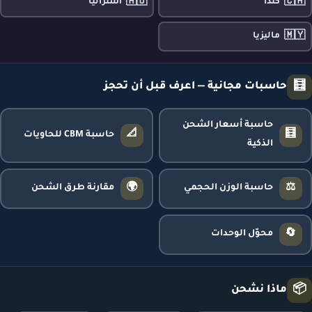
🇦🇺
🇨🇦
كندا
أستراليا
🇲🇾
ماليزيا
🧮
حاسبات مجانية — اعرف قبل أن تحجز
حاسبة أسعار الشحن
📐
🧮
حاسبة CBM للحاويات
الذكية
🌍
⚖️
حاسبة الوزن الحجمي
مقارنة طرق الشحن
🔄
محوّل الوحدات
📦
ماذا نشحن