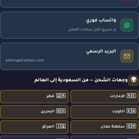
واتساب فوري
رد سريع خلال ساعات العمل
البريد الرسمي
admin@alrahwan.com
🌍
وجهات الشحن — من السعودية إلى العالم
🇶🇦
🇦🇪
الإمارات
قطر
🇧🇭
🇰🇼
الكويت
البحرين
🇮🇶
🇴🇲
سلطنة عمان
العراق