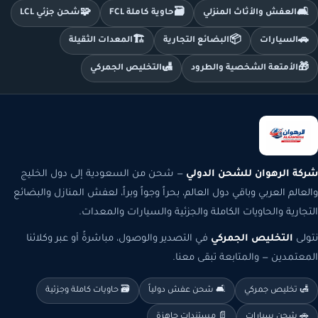
🧩
🗃️
🛋️
العفش والأثاث المنزلي
حاوية كاملة FCL
شحن جزئي LCL
🏗️
📦
🚗
السيارات
البضائع التجارية
المعدات الثقيلة
🛃
🎁
الأمتعة الشخصية والطرود
التخليص الجمركي
شركة الرهوان للشحن الدولي
— شحن من السعودية إلى دول الخليج
والعالم العربي وباقي دول العالم، بحراً وجواً وبراً، لعفش المنازل والبضائع
التجارية والحاويات الكاملة والجزئية والسيارات والمعدات.
نتولى
التخليص الجمركي
في التصدير والوصول، مباشرةً أو عبر وكلائنا
المعتمدين — والمتابعة تبقى معنا.
🛃 تخليص جمركي
🛋️ شحن عفش دولياً
🗃️ حاويات كاملة وجزئية
🚗 شحن سيارات
📄 مستندات جاهزة