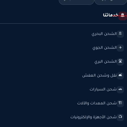
خدماتنا
🚢
الشحن البحري
🚢
الشحن الجوي
✈️
الشحن البري
🛣️
نقل وشحن العفش
🛋️
شحن السيارات
🚗
شحن المعدات والآلات
🏗️
شحن الأجهزة والإلكترونيات
📺