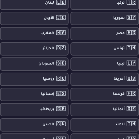
🇱🇧
🇹🇷
تركيا
لبنان
🇯🇴
🇸🇾
سوريا
الأردن
🇲🇦
🇪🇬
مصر
المغرب
🇩🇿
🇹🇳
تونس
الجزائر
🇸🇩
🇱🇾
ليبيا
السودان
🇷🇺
🇺🇸
أمريكا
روسيا
🇪🇸
🇫🇷
فرنسا
إسبانيا
🇬🇧
🇩🇪
ألمانيا
بريطانيا
🇨🇳
🇮🇳
الهند
الصين