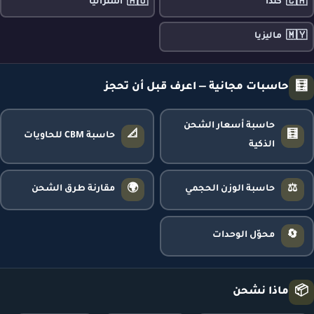
🇦🇺
🇨🇦
كندا
أستراليا
🇲🇾
ماليزيا
🧮
حاسبات مجانية — اعرف قبل أن تحجز
حاسبة أسعار الشحن
📐
🧮
حاسبة CBM للحاويات
الذكية
🌍
⚖️
حاسبة الوزن الحجمي
مقارنة طرق الشحن
🔄
محوّل الوحدات
📦
ماذا نشحن