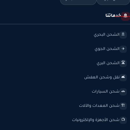
خدماتنا
🚢
الشحن البحري
🚢
الشحن الجوي
✈️
الشحن البري
🛣️
نقل وشحن العفش
🛋️
شحن السيارات
🚗
شحن المعدات والآلات
🏗️
شحن الأجهزة والإلكترونيات
📺