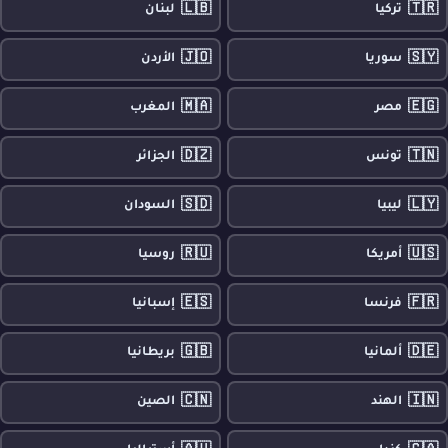
🇱🇧
🇹🇷
تركيا
لبنان
🇯🇴
🇸🇾
سوريا
الأردن
🇲🇦
🇪🇬
مصر
المغرب
🇩🇿
🇹🇳
تونس
الجزائر
🇸🇩
🇱🇾
ليبيا
السودان
🇷🇺
🇺🇸
أمريكا
روسيا
🇪🇸
🇫🇷
فرنسا
إسبانيا
🇬🇧
🇩🇪
ألمانيا
بريطانيا
🇨🇳
🇮🇳
الهند
الصين