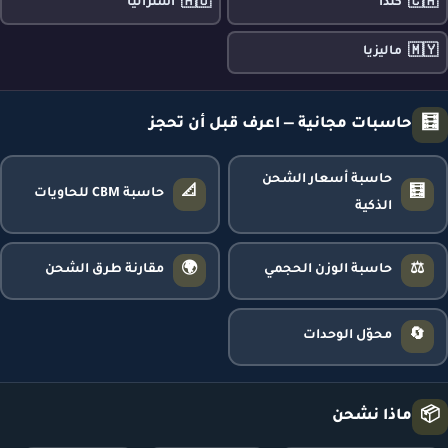
🇦🇺
🇨🇦
كندا
أستراليا
🇲🇾
ماليزيا
🧮
حاسبات مجانية — اعرف قبل أن تحجز
حاسبة أسعار الشحن
📐
🧮
حاسبة CBM للحاويات
الذكية
🌍
⚖️
حاسبة الوزن الحجمي
مقارنة طرق الشحن
🔄
محوّل الوحدات
📦
ماذا نشحن