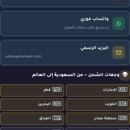
واتساب فوري
رد سريع خلال ساعات العمل
البريد الرسمي
admin@alrahwan.com
🌍
وجهات الشحن — من السعودية إلى العالم
🇶🇦
🇦🇪
الإمارات
قطر
🇧🇭
🇰🇼
الكويت
البحرين
🇮🇶
🇴🇲
سلطنة عمان
العراق