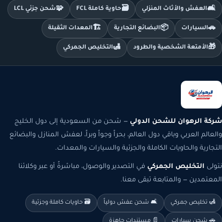
🧩
🗃️
🛋️
العفش والأثاث المنزلي
حاوية كاملة FCL
شحن جزئي LCL
🏗️
📦
🚗
السيارات
البضائع التجارية
المعدات الثقيلة
🛃
🎁
الأمتعة الشخصية والطرود
التخليص الجمركي
شركة الرهوان للشحن الدولي
— شحن من السعودية إلى دول الخليج
والعالم العربي وباقي دول العالم، بحراً وجواً وبراً، لعفش المنازل والبضائع
التجارية والحاويات الكاملة والجزئية والسيارات والمعدات.
نتولى
التخليص الجمركي
في التصدير والوصول، مباشرةً أو عبر وكلائنا
المعتمدين — والمتابعة تبقى معنا.
🛃 تخليص جمركي
🛋️ شحن عفش دولياً
🗃️ حاويات كاملة وجزئية
🚗 شحن سيارات
📄 مستندات جاهزة