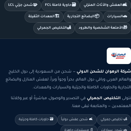
🧩
🗃️
🛋️
العفش والأثاث المنزلي
حاوية كاملة FCL
شحن جزئي LCL
🏗️
📦
🚗
السيارات
البضائع التجارية
المعدات الثقيلة
🛃
🎁
الأمتعة الشخصية والطرود
التخليص الجمركي
شركة الرهوان للشحن الدولي
— شحن من السعودية إلى دول الخليج
والعالم العربي وباقي دول العالم، بحراً وجواً وبراً، لعفش المنازل والبضائع
التجارية والحاويات الكاملة والجزئية والسيارات والمعدات.
نتولى
التخليص الجمركي
في التصدير والوصول، مباشرةً أو عبر وكلائنا
المعتمدين — والمتابعة تبقى معنا.
🛃 تخليص جمركي
🛋️ شحن عفش دولياً
🗃️ حاويات كاملة وجزئية
🚗 شحن سيارات
📄 مستندات جاهزة