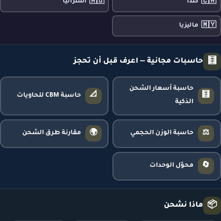
🇦🇺
🇨🇦
كندا
أستراليا
🇲🇾
ماليزيا
🧮
حاسبات مجانية — اعرف قبل أن تحجز
حاسبة أسعار الشحن
📐
🧮
حاسبة CBM للحاويات
الذكية
🌍
⚖️
حاسبة الوزن الحجمي
مقارنة طرق الشحن
🔄
محوّل الوحدات
📦
ماذا نشحن