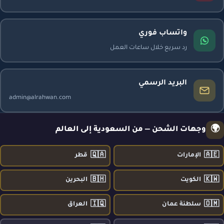
واتساب فوري
رد سريع خلال ساعات العمل
البريد الرسمي
admin@alrahwan.com
🌍
وجهات الشحن — من السعودية إلى العالم
🇶🇦
🇦🇪
الإمارات
قطر
🇧🇭
🇰🇼
الكويت
البحرين
🇮🇶
🇴🇲
سلطنة عمان
العراق