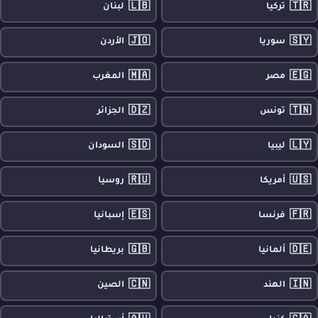
🇱🇧
🇹🇷
تركيا
لبنان
🇯🇴
🇸🇾
سوريا
الأردن
🇲🇦
🇪🇬
مصر
المغرب
🇩🇿
🇹🇳
تونس
الجزائر
🇸🇩
🇱🇾
ليبيا
السودان
🇷🇺
🇺🇸
أمريكا
روسيا
🇪🇸
🇫🇷
فرنسا
إسبانيا
🇬🇧
🇩🇪
ألمانيا
بريطانيا
🇨🇳
🇮🇳
الهند
الصين