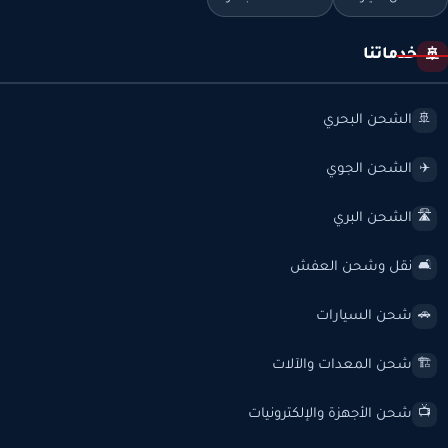
خدماتنا
🚢
الشحن البحري
🚢
الشحن الجوي
✈️
الشحن البري
🛣️
نقل وشحن العفش
🛋️
شحن السيارات
🚗
شحن المعدات والآلات
🏗️
شحن الأجهزة والإلكترونيات
📺