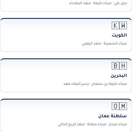
جبل علي · ميناء خليفة · منفذ البطحاء
🇰🇼
الكويت
ميناء الشعيبة · منفذ الرقعي
🇧🇭
البحرين
ميناء خليفة بن سلمان · جسر الملك فهد
🇴🇲
سلطنة عمان
ميناء صحار · ميناء صلالة · منفذ الربع الخالي