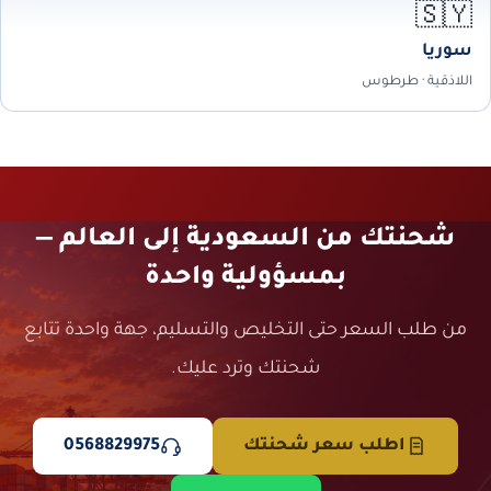
🇸🇾
سوريا
اللاذقية · طرطوس
شحنتك من السعودية إلى العالم —
بمسؤولية واحدة
من طلب السعر حتى التخليص والتسليم، جهة واحدة تتابع
شحنتك وترد عليك.
اطلب سعر شحنتك
0568829975