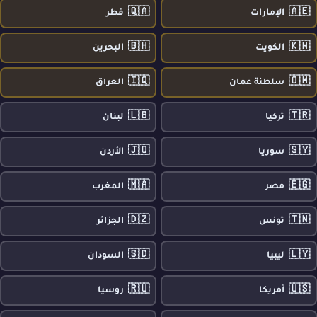
🇶🇦
🇦🇪
الإمارات
قطر
🇧🇭
🇰🇼
الكويت
البحرين
🇮🇶
🇴🇲
سلطنة عمان
العراق
🇱🇧
🇹🇷
تركيا
لبنان
🇯🇴
🇸🇾
سوريا
الأردن
🇲🇦
🇪🇬
مصر
المغرب
🇩🇿
🇹🇳
تونس
الجزائر
🇸🇩
🇱🇾
ليبيا
السودان
🇷🇺
🇺🇸
أمريكا
روسيا