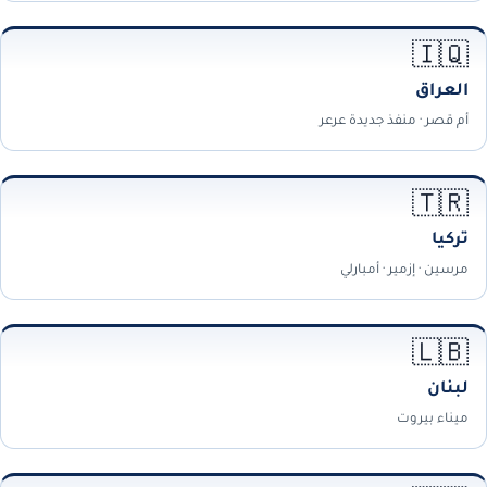
🇮🇶
العراق
أم قصر · منفذ جديدة عرعر
🇹🇷
تركيا
مرسين · إزمير · أمبارلي
🇱🇧
لبنان
ميناء بيروت