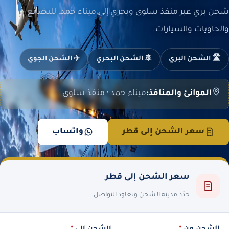
شحن بري عبر منفذ سلوى وبحري إلى ميناء حمد، للبضائع
والحاويات والسيارات.
🛣️ الشحن البري
🚢 الشحن البحري
✈️ الشحن الجوي
الموانئ والمنافذ:
ميناء حمد · منفذ سلوى
سعر الشحن إلى قطر
واتساب
سعر الشحن إلى قطر
حدّد مدينة الشحن ونعاود التواصل