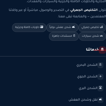
التجارية والحاويات الكاملة والجزئية والسيارات والمعدات.
نتولى
التخليص الجمركي
في التصدير والوصول، مباشرةً أو عبر وكلائنا
المعتمدين — والمتابعة تبقى معنا.
🛃 تخليص جمركي
🛋️ شحن عفش دولياً
🗃️ حاويات كاملة وجزئية
🚗 شحن سيارات
📄 مستندات جاهزة
خدماتنا
🚢
الشحن البحري
🚢
الشحن الجوي
✈️
الشحن البري
🛣️
نقل وشحن العفش
🛋️