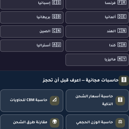
🇪🇸
🇫🇷
فرنسا
إسبانيا
🇬🇧
🇩🇪
ألمانيا
بريطانيا
🇨🇳
🇮🇳
الهند
الصين
🇦🇺
🇨🇦
كندا
أستراليا
🇲🇾
ماليزيا
🧮
حاسبات مجانية — اعرف قبل أن تحجز
حاسبة أسعار الشحن
📐
🧮
حاسبة CBM للحاويات
الذكية
🌍
⚖️
حاسبة الوزن الحجمي
مقارنة طرق الشحن