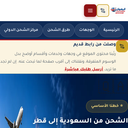
خطَّ إلى المحتوى
الرئيسية
الوجهات
طرق الشحن
مركز الشحن الدولي
وصلت من رابط قديم
رتّبنا محتوى الموقع في وجهات وخدمات وأقسام أوضح بدل
الوسوم المتفرقة، ونقلناك إلى أقرب صفحة لما تبحث عنه. إن لم تجد
ما تريد،
أرسل طلبك مباشرة
.
🇶🇦
⭐ خطنا الأساسي
الشحن من السعودية إلى قطر