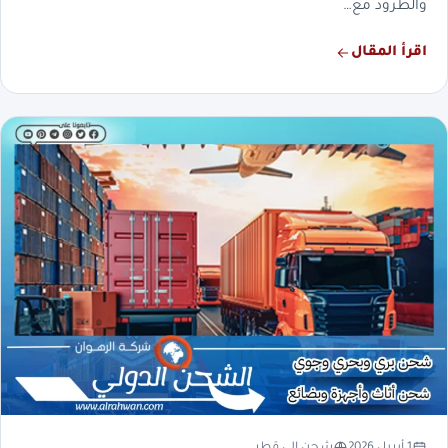
والطرود مع…
اقرأ المقال
1 أبريل 2026
شحن الي قطر