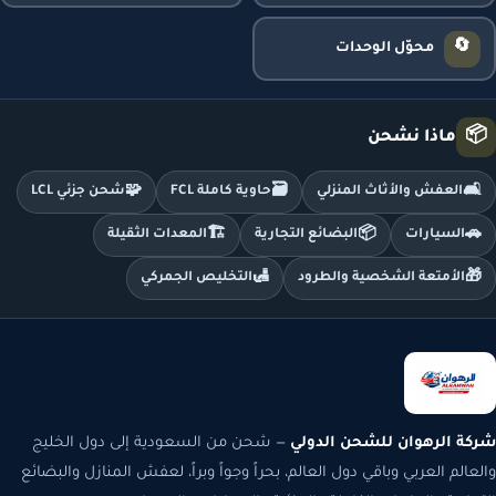
🔄
محوّل الوحدات
📦
ماذا نشحن
🧩
🗃️
🛋️
العفش والأثاث المنزلي
حاوية كاملة FCL
شحن جزئي LCL
🏗️
📦
🚗
السيارات
البضائع التجارية
المعدات الثقيلة
🛃
🎁
الأمتعة الشخصية والطرود
التخليص الجمركي
شركة الرهوان للشحن الدولي
— شحن من السعودية إلى دول الخليج
والعالم العربي وباقي دول العالم، بحراً وجواً وبراً، لعفش المنازل والبضائع