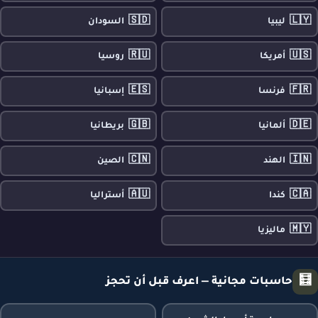
🇸🇩
🇱🇾
ليبيا
السودان
🇷🇺
🇺🇸
أمريكا
روسيا
🇪🇸
🇫🇷
فرنسا
إسبانيا
🇬🇧
🇩🇪
ألمانيا
بريطانيا
🇨🇳
🇮🇳
الهند
الصين
🇦🇺
🇨🇦
كندا
أستراليا
🇲🇾
ماليزيا
🧮
حاسبات مجانية — اعرف قبل أن تحجز