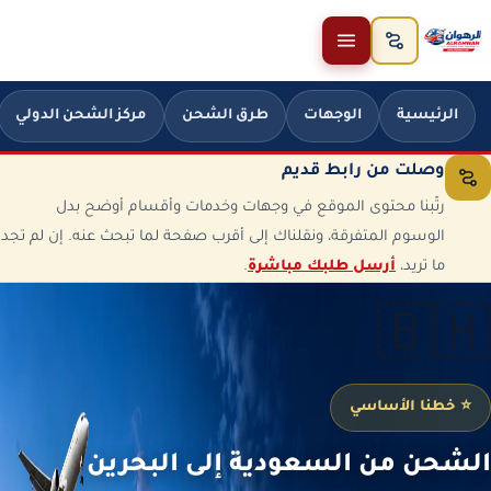
خطَّ إلى المحتوى
الرئيسية
الوجهات
طرق الشحن
مركز الشحن الدولي
وصلت من رابط قديم
رتّبنا محتوى الموقع في وجهات وخدمات وأقسام أوضح بدل
الوسوم المتفرقة، ونقلناك إلى أقرب صفحة لما تبحث عنه. إن لم تجد
ما تريد،
أرسل طلبك مباشرة
.
🇧🇭
⭐ خطنا الأساسي
الشحن من السعودية إلى البحرين