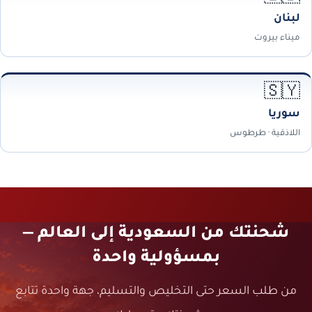
لبنان
ميناء بيروت
🇸🇾
سوريا
اللاذقية · طرطوس
شحنتك من السعودية إلى العالم —
بمسؤولية واحدة
من طلب السعر حتى التخليص والتسليم، جهة واحدة تتابع