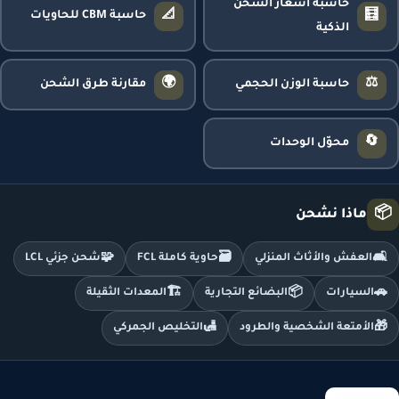
حاسبة أسعار الشحن
📐
🧮
حاسبة CBM للحاويات
الذكية
🌍
⚖️
حاسبة الوزن الحجمي
مقارنة طرق الشحن
🔄
محوّل الوحدات
📦
ماذا نشحن
🧩
🗃️
🛋️
العفش والأثاث المنزلي
حاوية كاملة FCL
شحن جزئي LCL
🏗️
📦
🚗
السيارات
البضائع التجارية
المعدات الثقيلة
🛃
🎁
الأمتعة الشخصية والطرود
التخليص الجمركي