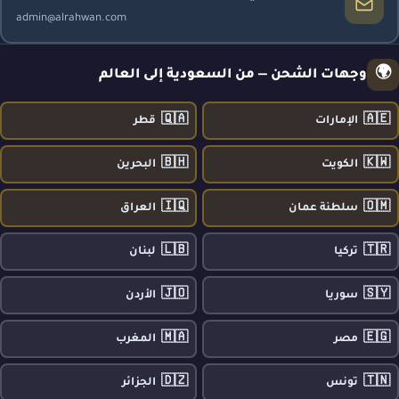
admin@alrahwan.com
🌍
وجهات الشحن — من السعودية إلى العالم
🇶🇦
🇦🇪
الإمارات
قطر
🇧🇭
🇰🇼
الكويت
البحرين
🇮🇶
🇴🇲
سلطنة عمان
العراق
🇱🇧
🇹🇷
تركيا
لبنان
🇯🇴
🇸🇾
سوريا
الأردن
🇲🇦
🇪🇬
مصر
المغرب
🇩🇿
🇹🇳
تونس
الجزائر