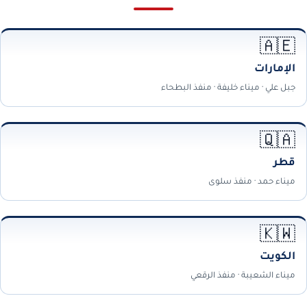
🇦🇪
الإمارات
جبل علي · ميناء خليفة · منفذ البطحاء
🇶🇦
قطر
ميناء حمد · منفذ سلوى
🇰🇼
الكويت
ميناء الشعيبة · منفذ الرقعي