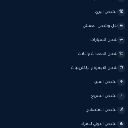
الشحن البري
🛣️
نقل وشحن العفش
🛋️
شحن السيارات
🚗
شحن المعدات والآلات
🏗️
شحن الأجهزة والإلكترونيات
📺
الشحن المبرد
❄️
الشحن السريع
⚡
الشحن الاقتصادي
💰
الشحن الدولي للأفراد
👤