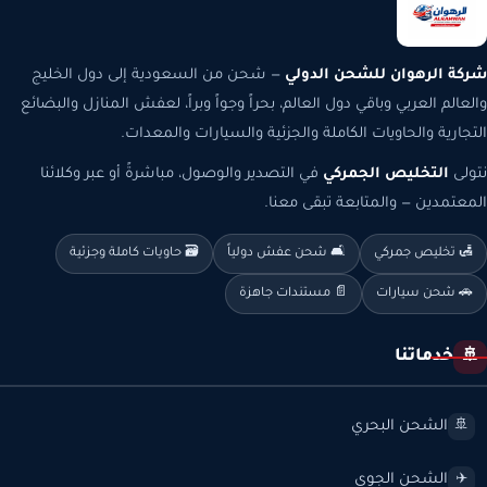
شركة الرهوان للشحن الدولي
— شحن من السعودية إلى دول الخليج
والعالم العربي وباقي دول العالم، بحراً وجواً وبراً، لعفش المنازل والبضائع
التجارية والحاويات الكاملة والجزئية والسيارات والمعدات.
نتولى
التخليص الجمركي
في التصدير والوصول، مباشرةً أو عبر وكلائنا
المعتمدين — والمتابعة تبقى معنا.
🛃 تخليص جمركي
🛋️ شحن عفش دولياً
🗃️ حاويات كاملة وجزئية
🚗 شحن سيارات
📄 مستندات جاهزة
خدماتنا
🚢
الشحن البحري
🚢
الشحن الجوي
✈️