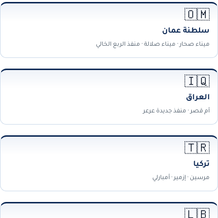
🇴🇲
سلطنة عمان
ميناء صحار · ميناء صلالة · منفذ الربع الخالي
🇮🇶
العراق
أم قصر · منفذ جديدة عرعر
🇹🇷
تركيا
مرسين · إزمير · أمبارلي
🇱🇧