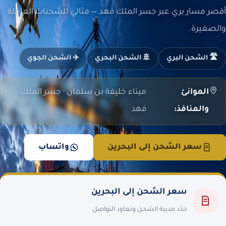
أقصر مسار بري عبر جسر الملك فهد — مثالي للشحنات العاجلة
والصغيرة.
🛣️ الشحن البري
🚢 الشحن البحري
✈️ الشحن الجوي
الموانئ
ميناء خليفة بن سلمان · جسر الملك
والمنافذ:
فهد
سعر الشحن إلى البحرين
واتساب
سعر الشحن إلى البحرين
حدّد مدينة الشحن ونعاود التواصل