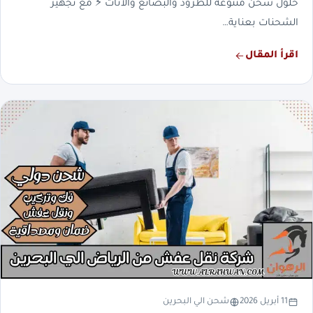
حلول شحن متنوعة للطرود والبضائع والأثاث ⚡ مع تجهيز
الشحنات بعناية…
اقرأ المقال
11 أبريل 2026
شحن الي البحرين