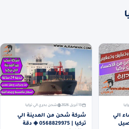
ا
كيا
13 أبريل 2026
شحن بحري الي تركيا
ء الي
شركة شحن من المدينة الي
056 | توصيل
تركيا | 0568829975 ◈ دقة