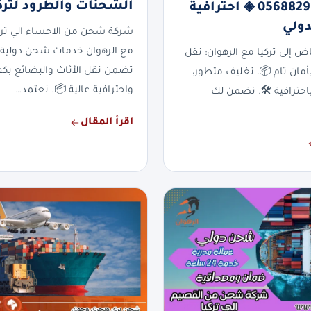
الشحنات والطرود لترك
تركيا | 0568829975 ◈ احترافية
ولي
شركة شحن من الاحساء الي ترك
مع الرهوان خدمات شحن دولية 
 إلى تركيا مع الرهوان: نقل
تضمن نقل الأثاث والبضائع بكف
أمان تام 📦، تغليف متطور،
واحترافية عالية 📦. نعتمد…
حترافية 🛠️. نضمن لك
اقرأ المقال