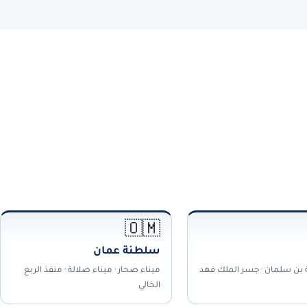
🇴🇲
سلطنة عمان
ة بن سلمان · جسر الملك فهد
ميناء صحار · ميناء صلالة · منفذ الربع
الخالي