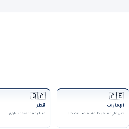
🇶🇦
🇦🇪
الإمارات
قطر
جبل علي · ميناء خليفة · منفذ البطحاء
ميناء حمد · منفذ سلوى