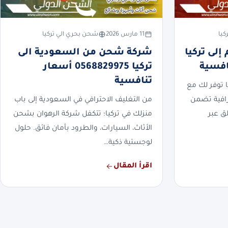
كيا
11 مارس 2026
شحن بحري الي تركيا
لى تركيا
شركة شحن من السعودية الى
تركيا 0568829975 أسعار
تنافسية
 توفر لك مع
رافية تضمن
من التغليف الاحترافي في السعودية إلى باب
ق عبر
منزلك في تركيا؛ تتكفل شركة الرهوان بشحن
الأثاث، السيارات، والطرود بأمان فائق. حلول
لوجستية ذكية…
اقرأ المقال