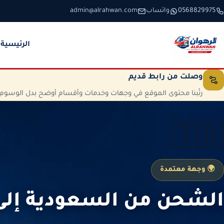
خطَّ إلى المحتوى
0568829975
واتساب
admin@alrahwan.com
الرئيسية
وصلت من رابط قديم
رتّبنا محتوى الموقع في وجهات وخدمات وأقسام أوضح بدل الوسوم الم
🇹🇷
🌍 وجهة معتمدة
الشحن من السعودية إلى 