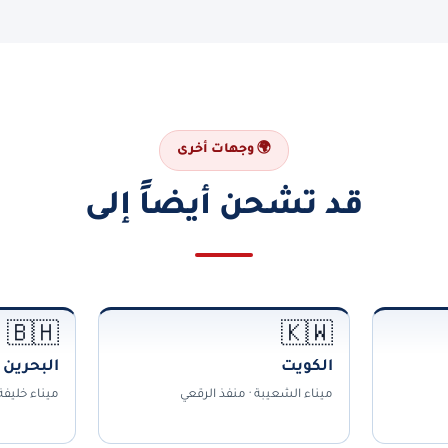
🌍 وجهات أخرى
قد تشحن أيضاً إلى
🇧🇭
🇰🇼
الكويت
البحرين
ميناء الشعيبة · منفذ الرقعي
ميناء خليف