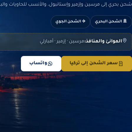
شحن بحري إلى مرسين وإزمير وإستانبول، والأنسب للحاويات والبضا
🚢 الشحن البحري
✈️ الشحن الجوي
الموانئ والمنافذ:
مرسين · إزمير · أمبارلي
سعر الشحن إلى تركيا
واتساب