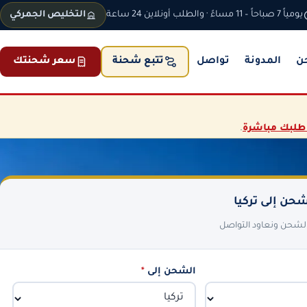
يومياً 7 صباحاً – 11 مساءً · والطلب أونلاين 24 ساعة
التخليص الجمركي
ن
المدونة
تواصل
سعر شحنتك
تتبع شحنة
طلبك مباشرة
.
حن إلى تركيا
 الشحن ونعاود التواصل
الشحن إلى
*