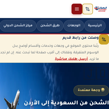
خطَّ إلى المحتوى
الرئيسية
الوجهات
طرق الشحن
مركز الشحن الدولي
وصلت من رابط قديم
رتّبنا محتوى الموقع في وجهات وخدمات وأقسام أوضح بدل
الوسوم المتفرقة، ونقلناك إلى أقرب صفحة لما تبحث عنه. إن لم تجد
ما تريد،
أرسل طلبك مباشرة
.
🇯🇴
🌍 وجهة معتمدة
الشحن من السعودية إلى الأردن