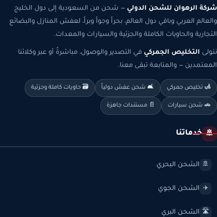
شركة الرهوان للشحن الدولي
— شحن من السعودية إلى دول الخليج
والعالم العربي وباقي دول العالم، بحراً وجواً وبراً، لعفش المنازل والبضائع
التجارية والحاويات الكاملة والجزئية والسيارات والمعدات.
نتولى
التخليص الجمركي
في التصدير والوصول، مباشرةً أو عبر وكلائنا
المعتمدين — والمتابعة تبقى معنا.
🛃 تخليص جمركي
🛋️ شحن عفش دولياً
🗃️ حاويات كاملة وجزئية
🚗 شحن سيارات
📄 مستندات جاهزة
خدماتنا
🚢
الشحن البحري
🚢
الشحن الجوي
✈️
الشحن البري
🛣️