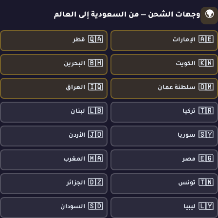
🌍
وجهات الشحن — من السعودية إلى العالم
🇶🇦
🇦🇪
الإمارات
قطر
🇧🇭
🇰🇼
الكويت
البحرين
🇮🇶
🇴🇲
سلطنة عمان
العراق
🇱🇧
🇹🇷
تركيا
لبنان
🇯🇴
🇸🇾
سوريا
الأردن
🇲🇦
🇪🇬
مصر
المغرب
🇩🇿
🇹🇳
تونس
الجزائر
🇸🇩
🇱🇾
ليبيا
السودان