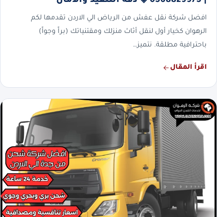
| 0568829975 ◈ دقة التنفيذ والأمان
افضل شركة نقل عفش من الرياض الي الاردن تقدمها لكم
الرهوان كخيار أول لنقل أثاث منزلك ومقتنياتك (براً وجواً)
باحترافية مطلقة. نتميز…
اقرأ المقال