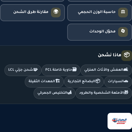
🌍
⚖️
حاسبة الوزن الحجمي
مقارنة طرق الشحن
🔄
محوّل الوحدات
📦
ماذا نشحن
🧩
🗃️
🛋️
العفش والأثاث المنزلي
حاوية كاملة FCL
شحن جزئي LCL
🏗️
📦
🚗
السيارات
البضائع التجارية
المعدات الثقيلة
🛃
🎁
الأمتعة الشخصية والطرود
التخليص الجمركي