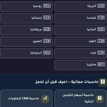
🇷🇺
🇺🇸
أمريكا
روسيا
🇪🇸
🇫🇷
فرنسا
إسبانيا
🇬🇧
🇩🇪
ألمانيا
بريطانيا
🇨🇳
🇮🇳
الهند
الصين
🇦🇺
🇨🇦
كندا
أستراليا
🇲🇾
ماليزيا
🧮
حاسبات مجانية — اعرف قبل أن تحجز
حاسبة أسعار الشحن
📐
🧮
حاسبة CBM للحاويات
الذكية