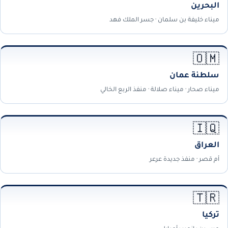
البحرين
ميناء خليفة بن سلمان · جسر الملك فهد
🇴🇲
سلطنة عمان
ميناء صحار · ميناء صلالة · منفذ الربع الخالي
🇮🇶
العراق
أم قصر · منفذ جديدة عرعر
🇹🇷
تركيا