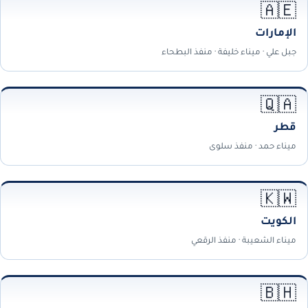
🇦🇪
الإمارات
جبل علي · ميناء خليفة · منفذ البطحاء
🇶🇦
قطر
ميناء حمد · منفذ سلوى
🇰🇼
الكويت
ميناء الشعيبة · منفذ الرقعي
🇧🇭