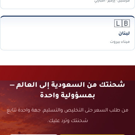
مرسين · إزمير · أمبارلي
🇱🇧
لبنان
ميناء بيروت
شحنتك من السعودية إلى العالم —
بمسؤولية واحدة
من طلب السعر حتى التخليص والتسليم، جهة واحدة تتابع
شحنتك وترد عليك.