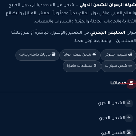
شركة الرهوان للشحن الدولي
— شحن من السعودية إلى دول الخليج
والعالم العربي وباقي دول العالم، بحراً وجواً وبراً، لعفش المنازل والبضائع
التجارية والحاويات الكاملة والجزئية والسيارات والمعدات.
نتولى
التخليص الجمركي
في التصدير والوصول، مباشرةً أو عبر وكلائنا
المعتمدين — والمتابعة تبقى معنا.
🛃 تخليص جمركي
🛋️ شحن عفش دولياً
🗃️ حاويات كاملة وجزئية
🚗 شحن سيارات
📄 مستندات جاهزة
خدماتنا
🚢
الشحن البحري
🚢
الشحن الجوي
✈️
الشحن البري
🛣️