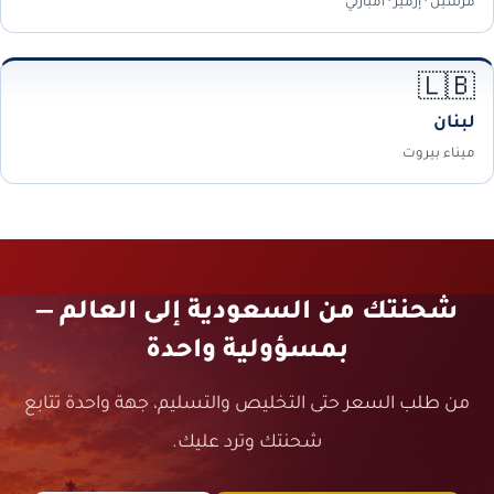
مرسين · إزمير · أمبارلي
🇱🇧
لبنان
ميناء بيروت
شحنتك من السعودية إلى العالم —
بمسؤولية واحدة
من طلب السعر حتى التخليص والتسليم، جهة واحدة تتابع
شحنتك وترد عليك.