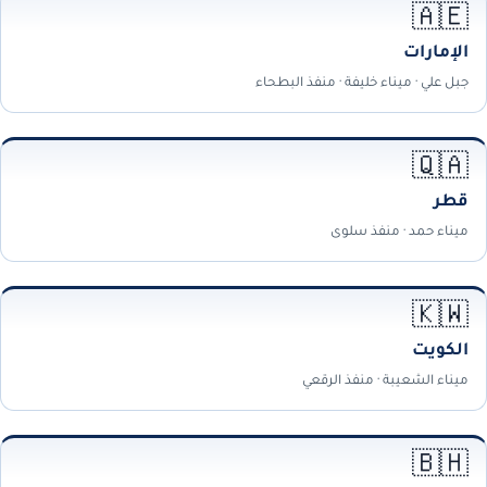
🇦🇪
الإمارات
جبل علي · ميناء خليفة · منفذ البطحاء
🇶🇦
قطر
ميناء حمد · منفذ سلوى
🇰🇼
الكويت
ميناء الشعيبة · منفذ الرقعي
🇧🇭