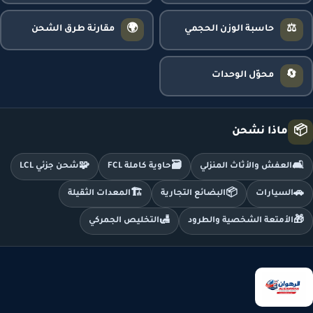
🌍
⚖️
حاسبة الوزن الحجمي
مقارنة طرق الشحن
🔄
محوّل الوحدات
📦
ماذا نشحن
🧩
🗃️
🛋️
العفش والأثاث المنزلي
حاوية كاملة FCL
شحن جزئي LCL
🏗️
📦
🚗
السيارات
البضائع التجارية
المعدات الثقيلة
🛃
🎁
الأمتعة الشخصية والطرود
التخليص الجمركي