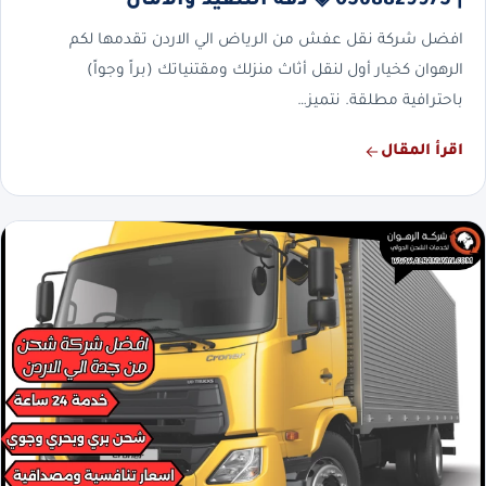
| 0568829975 ◈ دقة التنفيذ والأمان
افضل شركة نقل عفش من الرياض الي الاردن تقدمها لكم
الرهوان كخيار أول لنقل أثاث منزلك ومقتنياتك (براً وجواً)
باحترافية مطلقة. نتميز…
اقرأ المقال