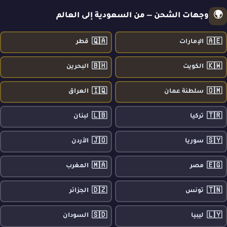
🌍
وجهات الشحن — من السعودية إلى العالم
🇶🇦
🇦🇪
الإمارات
قطر
🇧🇭
🇰🇼
الكويت
البحرين
🇮🇶
🇴🇲
سلطنة عمان
العراق
🇱🇧
🇹🇷
تركيا
لبنان
🇯🇴
🇸🇾
سوريا
الأردن
🇲🇦
🇪🇬
مصر
المغرب
🇩🇿
🇹🇳
تونس
الجزائر
🇸🇩
🇱🇾
ليبيا
السودان