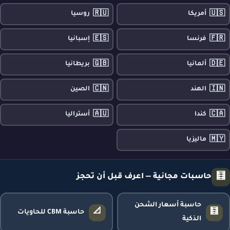
🇷🇺
🇺🇸
أمريكا
روسيا
🇪🇸
🇫🇷
فرنسا
إسبانيا
🇬🇧
🇩🇪
ألمانيا
بريطانيا
🇨🇳
🇮🇳
الهند
الصين
🇦🇺
🇨🇦
كندا
أستراليا
🇲🇾
ماليزيا
🧮
حاسبات مجانية — اعرف قبل أن تحجز
حاسبة أسعار الشحن
📐
🧮
حاسبة CBM للحاويات
الذكية