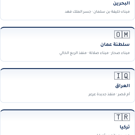
البحرين
ميناء خليفة بن سلمان · جسر الملك فهد
🇴🇲
سلطنة عمان
ميناء صحار · ميناء صلالة · منفذ الربع الخالي
🇮🇶
العراق
أم قصر · منفذ جديدة عرعر
🇹🇷
تركيا