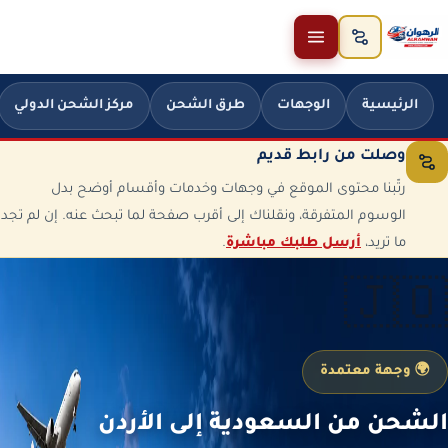
خطَّ إلى المحتوى
الرئيسية
الوجهات
طرق الشحن
مركز الشحن الدولي
وصلت من رابط قديم
رتّبنا محتوى الموقع في وجهات وخدمات وأقسام أوضح بدل
الوسوم المتفرقة، ونقلناك إلى أقرب صفحة لما تبحث عنه. إن لم تجد
ما تريد،
أرسل طلبك مباشرة
.
🇯🇴
🌍 وجهة معتمدة
الشحن من السعودية إلى الأردن