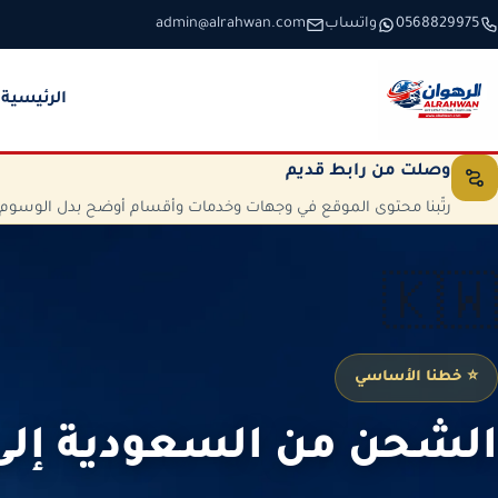
خطَّ إلى المحتوى
0568829975
واتساب
admin@alrahwan.com
الرئيسية
وصلت من رابط قديم
رتّبنا محتوى الموقع في وجهات وخدمات وأقسام أوضح بدل الوسوم الم
🇰🇼
⭐ خطنا الأساسي
الشحن من السعودية إلى