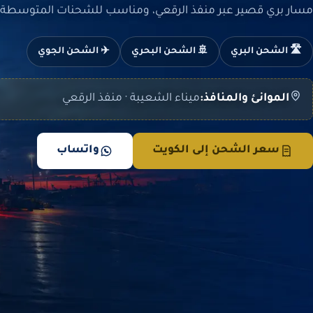
مسار بري قصير عبر منفذ الرقعي، ومناسب للشحنات المتوسطة و
🛣️ الشحن البري
🚢 الشحن البحري
✈️ الشحن الجوي
الموانئ والمنافذ:
ميناء الشعيبة · منفذ الرقعي
سعر الشحن إلى الكويت
واتساب