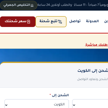
يومياً 7 صباحاً – 11 مساءً · والطلب أونلاين 24 ساعة
التخليص الجمركي
ن
المدونة
تواصل
سعر شحنتك
تتبع شحنة
طلبك مباشرة
.
حن إلى الكويت
 الشحن ونعاود التواصل
الشحن إلى
*