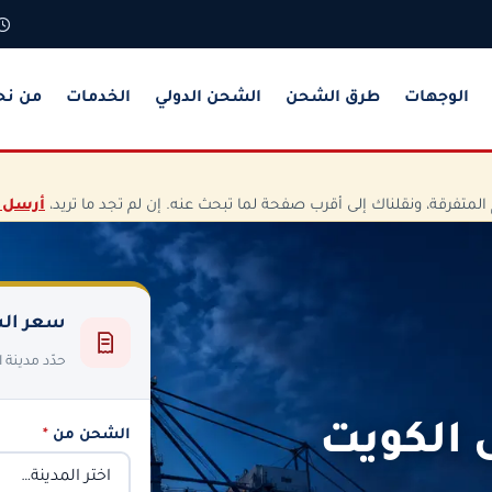
الوجهات
طرق الشحن
الشحن الدولي
الخدمات
من نح
تفرقة، ونقلناك إلى أقرب صفحة لما تبحث عنه. إن لم تجد ما تريد،
أرسل 
سعر الش
حدّد مدينة
 الكويت
الشحن من
*