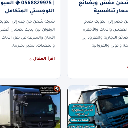
 شحن عفش وبضائع
| 0568829975 ◈ العبو
عار تنافسية
اللوجستي المتكامل
مصر إلى الكويت تقدم
شركة شحن من جدة إلى الكوي
عفش والأثاث والأجهزة
الرهوان بين يديك لضمان أقصى
بضائع التجارية والطرود إلى
الأمان والسرعة في نقل الأثاث 
ة وحولي والفروانية
والمعدات. نتميز بخبرتنا…
اقرأ المقال