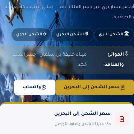
أقصر مسار بري عبر جسر الملك فهد — مثالي للشحنات العاجلة
والصغيرة.
🛣️ الشحن البري
🚢 الشحن البحري
✈️ الشحن الجوي
الموانئ
ميناء خليفة بن سلمان · جسر الملك
والمنافذ:
فهد
سعر الشحن إلى البحرين
واتساب
سعر الشحن إلى البحرين
حدّد مدينة الشحن ونعاود التواصل