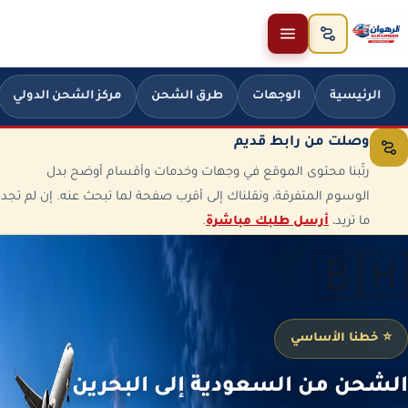
خطَّ إلى المحتوى
الرئيسية
الوجهات
طرق الشحن
مركز الشحن الدولي
وصلت من رابط قديم
رتّبنا محتوى الموقع في وجهات وخدمات وأقسام أوضح بدل
الوسوم المتفرقة، ونقلناك إلى أقرب صفحة لما تبحث عنه. إن لم تجد
ما تريد،
أرسل طلبك مباشرة
.
🇧🇭
⭐ خطنا الأساسي
الشحن من السعودية إلى البحرين