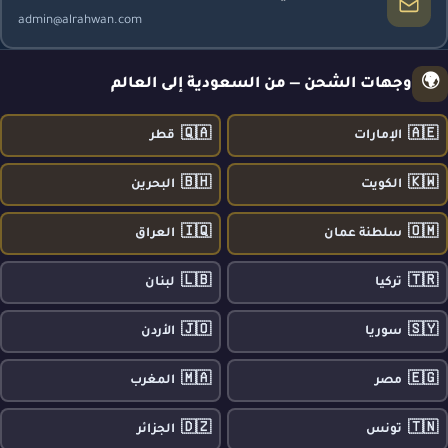
admin@alrahwan.com
🌍
وجهات الشحن — من السعودية إلى العالم
🇶🇦
🇦🇪
الإمارات
قطر
🇧🇭
🇰🇼
الكويت
البحرين
🇮🇶
🇴🇲
سلطنة عمان
العراق
🇱🇧
🇹🇷
تركيا
لبنان
🇯🇴
🇸🇾
سوريا
الأردن
🇲🇦
🇪🇬
مصر
المغرب
🇩🇿
🇹🇳
تونس
الجزائر