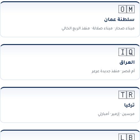
🇴🇲
سلطنة عمان
ميناء صحار · ميناء صلالة · منفذ الربع الخالي
🇮🇶
العراق
أم قصر · منفذ جديدة عرعر
🇹🇷
تركيا
مرسين · إزمير · أمبارلي
🇱🇧