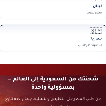
لبنان
ميناء بيروت
🇸🇾
سوريا
اللاذقية · طرطوس
شحنتك من السعودية إلى العالم —
بمسؤولية واحدة
من طلب السعر حتى التخليص والتسليم، جهة واحدة تتابع