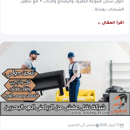
حلول شحن متنوعة للطرود والبضائع والأثاث ⚡ مع تجهيز
الشحنات بعناية…
اقرأ المقال
11 أبريل 2026
شحن الي البحرين