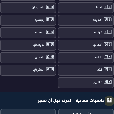
🇸🇩
🇱🇾
ليبيا
السودان
🇷🇺
🇺🇸
أمريكا
روسيا
🇪🇸
🇫🇷
فرنسا
إسبانيا
🇬🇧
🇩🇪
ألمانيا
بريطانيا
🇨🇳
🇮🇳
الهند
الصين
🇦🇺
🇨🇦
كندا
أستراليا
🇲🇾
ماليزيا
🧮
حاسبات مجانية — اعرف قبل أن تحجز