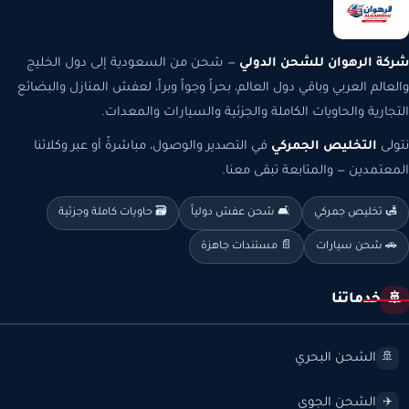
شركة الرهوان للشحن الدولي
— شحن من السعودية إلى دول الخليج
والعالم العربي وباقي دول العالم، بحراً وجواً وبراً، لعفش المنازل والبضائع
التجارية والحاويات الكاملة والجزئية والسيارات والمعدات.
نتولى
التخليص الجمركي
في التصدير والوصول، مباشرةً أو عبر وكلائنا
المعتمدين — والمتابعة تبقى معنا.
🛃 تخليص جمركي
🛋️ شحن عفش دولياً
🗃️ حاويات كاملة وجزئية
🚗 شحن سيارات
📄 مستندات جاهزة
خدماتنا
🚢
الشحن البحري
🚢
الشحن الجوي
✈️