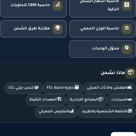
حاسبة أسعار الشحن
📐
🧮
حاسبة CBM للحاويات
الذكية
🌍
⚖️
حاسبة الوزن الحجمي
مقارنة طرق الشحن
🔄
محوّل الوحدات
📦
ماذا نشحن
🧩
🗃️
🛋️
العفش والأثاث المنزلي
حاوية كاملة FCL
شحن جزئي LCL
🏗️
📦
🚗
السيارات
البضائع التجارية
المعدات الثقيلة
🛃
🎁
الأمتعة الشخصية والطرود
التخليص الجمركي