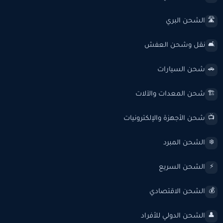
الشحن البري
🛣️
نقل وشحن العفش
🛋️
شحن السيارات
🚗
شحن المعدات والآلات
🏗️
شحن الأجهزة والإلكترونيات
📺
الشحن المبرد
❄️
الشحن السريع
⚡
الشحن الاقتصادي
💰
الشحن الدولي للأفراد
👤