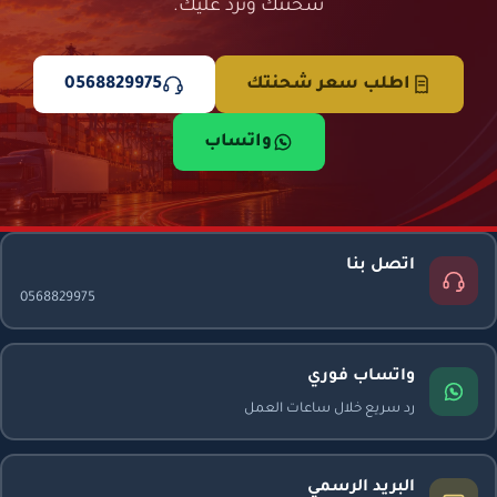
شحنتك وترد عليك.
اطلب سعر شحنتك
0568829975
واتساب
اتصل بنا
0568829975
واتساب فوري
رد سريع خلال ساعات العمل
البريد الرسمي