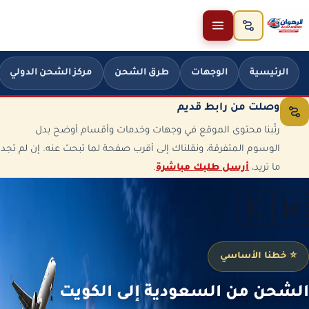
خطَّ إلى المحتوى
الرئيسية
الوجهات
طرق الشحن
مركز الشحن الدولي
وصلت من رابط قديم
رتّبنا محتوى الموقع في وجهات وخدمات وأقسام أوضح بدل
الوسوم المتفرقة، ونقلناك إلى أقرب صفحة لما تبحث عنه. إن لم تجد
ما تريد،
أرسل طلبك مباشرة
.
🇰🇼
⭐ خطنا الأساسي
الشحن من السعودية إلى الكويت