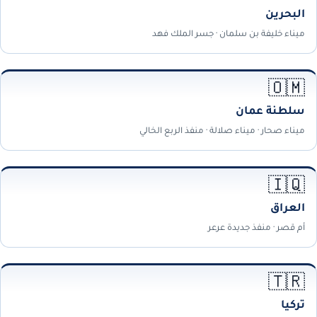
البحرين
ميناء خليفة بن سلمان · جسر الملك فهد
🇴🇲
سلطنة عمان
ميناء صحار · ميناء صلالة · منفذ الربع الخالي
🇮🇶
العراق
أم قصر · منفذ جديدة عرعر
🇹🇷
تركيا