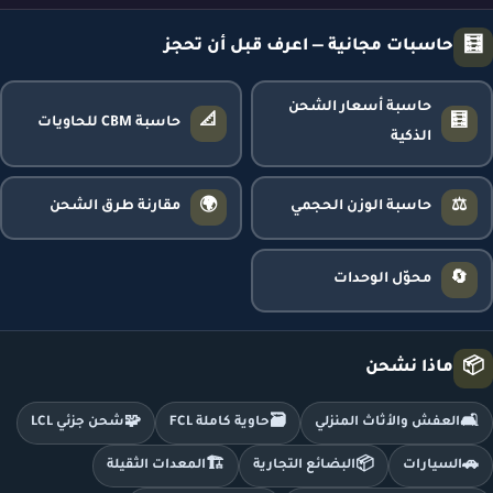
🧮
حاسبات مجانية — اعرف قبل أن تحجز
حاسبة أسعار الشحن
📐
🧮
حاسبة CBM للحاويات
الذكية
🌍
⚖️
حاسبة الوزن الحجمي
مقارنة طرق الشحن
🔄
محوّل الوحدات
📦
ماذا نشحن
🧩
🗃️
🛋️
العفش والأثاث المنزلي
حاوية كاملة FCL
شحن جزئي LCL
🏗️
📦
🚗
السيارات
البضائع التجارية
المعدات الثقيلة