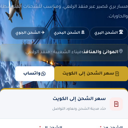
مسار بري قصير عبر منفذ الرقعي، ومناسب للشحنات المتوسطة
والحاويات.
🛣️ الشحن البري
🚢 الشحن البحري
✈️ الشحن الجوي
الموانئ والمنافذ:
ميناء الشعيبة · منفذ الرقعي
سعر الشحن إلى الكويت
واتساب
سعر الشحن إلى الكويت
حدّد مدينة الشحن ونعاود التواصل