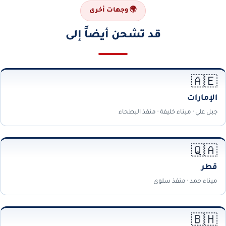
🌍 وجهات أخرى
قد تشحن أيضاً إلى
🇦🇪
الإمارات
جبل علي · ميناء خليفة · منفذ البطحاء
🇶🇦
قطر
ميناء حمد · منفذ سلوى
🇧🇭