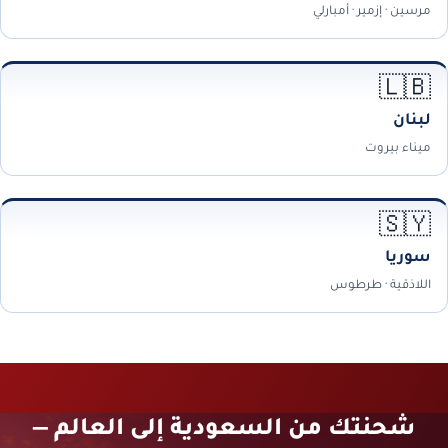
مرسين · إزمير · أمبارلي
🇱🇧
لبنان
ميناء بيروت
🇸🇾
سوريا
اللاذقية · طرطوس
شحنتك من السعودية إلى العالم —