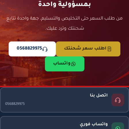
بمسؤولية واحدة
من طلب السعر حتى التخليص والتسليم، جهة واحدة تتابع
شحنتك وترد عليك.
اطلب سعر شحنتك
0568829975
واتساب
اتصل بنا
0568829975
واتساب فوري