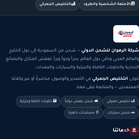
🛃
🎁
الأمتعة الشخصية والطرود
التخليص الجمركي
شركة الرهوان للشحن الدولي
— شحن من السعودية إلى دول الخليج
والعالم العربي وباقي دول العالم، بحراً وجواً وبراً، لعفش المنازل والبضائع
التجارية والحاويات الكاملة والجزئية والسيارات والمعدات.
نتولى
التخليص الجمركي
في التصدير والوصول، مباشرةً أو عبر وكلائنا
المعتمدين — والمتابعة تبقى معنا.
🛃 تخليص جمركي
🛋️ شحن عفش دولياً
🗃️ حاويات كاملة وجزئية
🚗 شحن سيارات
📄 مستندات جاهزة
خدماتنا
🚢