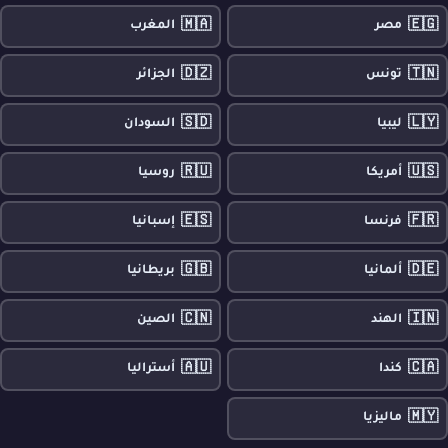
🇲🇦
🇪🇬
مصر
المغرب
🇩🇿
🇹🇳
تونس
الجزائر
🇸🇩
🇱🇾
ليبيا
السودان
🇷🇺
🇺🇸
أمريكا
روسيا
🇪🇸
🇫🇷
فرنسا
إسبانيا
🇬🇧
🇩🇪
ألمانيا
بريطانيا
🇨🇳
🇮🇳
الهند
الصين
🇦🇺
🇨🇦
كندا
أستراليا
🇲🇾
ماليزيا