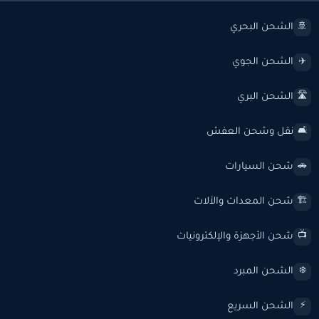
الشحن البحري
🚢
الشحن الجوي
✈️
الشحن البري
🛣️
نقل وشحن العفش
🛋️
شحن السيارات
🚗
شحن المعدات والآلات
🏗️
شحن الأجهزة والإلكترونيات
📺
الشحن المبرد
❄️
الشحن السريع
⚡