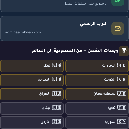
رد سريع خلال ساعات العمل
البريد الرسمي
admin@alrahwan.com
🌍
وجهات الشحن — من السعودية إلى العالم
🇶🇦
🇦🇪
الإمارات
قطر
🇧🇭
🇰🇼
الكويت
البحرين
🇮🇶
🇴🇲
سلطنة عمان
العراق
🇱🇧
🇹🇷
تركيا
لبنان
🇯🇴
🇸🇾
سوريا
الأردن