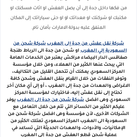
من فكها داخل جدة إلى أن يصل العفش او اثاث مسكنك او
مكتبك او شركتك او معداتك او او حتى سياراتك إلى المكان
المتفق عليه بدولة الامارات بأمان تام.
شركة نقل عفش من جدة إلى المغرب
شركة شحن من
السعودية إلي المغرب
او شحن من جدة الى الرباط طنجة
صفاقس الدار البيضاء مراكش يعتبر من الخدمات الهامة
التي يبحث عنها الكثير من العملاء، ومن خلال مؤسسة
المركز السعودي يمكنك أن تتحمل القليل من التكاليف،
وتوفر النفقات من خلال القيام بنقل العفش وشحن كافة
الاغراض والمعدات من جدة إلى المغرب ، أو إلى أي مكان أخر
تحتاج إلى نقل عفش إليه، فاختيارك لمؤسسة المركز
السعودي وهى افضل
شركة شحن من جدة الى المغرب
يوفر
عليكم الكثير من الخسائر التي تتم من خلال التعامل مع
الشركات الأخرى، لأن مؤسسة وهى افضل شركة شحن من
السعودية الى المغرب المركز السعودي تمتلك الكثير من
الإمكانيات، والأدوات، والمعدات الحديثة التي تساعد في
عملية شحن قطع العفش من جدة إلى المغرب