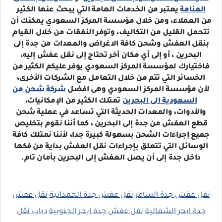
المنامة
يعتبر من الخدمات الهامة التي يبحث عنها الكثير
من العملاء، ومن خلال مؤسسة المركز السعودي يمكنك أن
تتحمل القليل من التكاليف، وتوفر النفقات من خلال القيام
بنقل العفش وشحن كافة الاغراض والمعدات من جدة إلى
البحرين ، أو إلى أي مكان أخر تحتاج إلى نقل عفش إليه،
فاختيارك لمؤسسة المركز السعودي يوفر عليكم الكثير من
الخسائر التي تتم من خلال التعامل مع الشركات الأخرى،
لأن مؤسسة المركز السعودي وهى افضل
شركة شحن من
السعودية الى البحرين
تمتلك الكثير من الإمكانيات،
والأدوات، والمعدات الحديثة التي تساعد في عملية شحن
قطع العفش من جدة إلى البحرين ، كما أننا نقوم بتخليص
جميع إجراءات الشحن بسهولة كبيرة جدا، لأننا نمتلك كافة
الوسائل التي تتعلق بإجراءات نقل العفش بداية من فكها
داخل جدة إلى أن يصل العفش إلى البحرين بأمان تام.
نقل عفش جدة السامر
نقل عفش جدة الحمدانية
نقل عفش
جدة ابحر الشمالية
نقل عفش جدة ابحر الجنوبية
دباب نقل