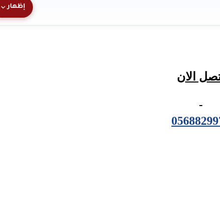
إظهار
تصل الان
05688299