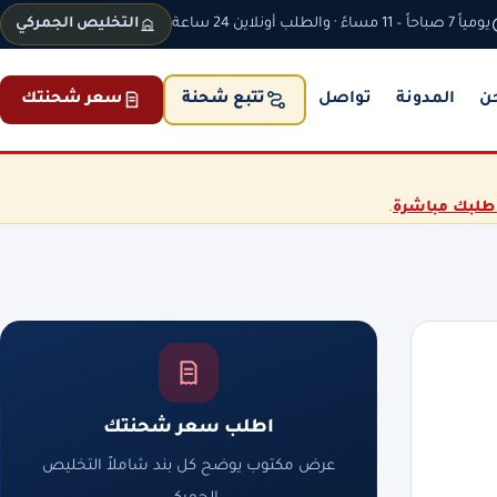
يومياً 7 صباحاً – 11 مساءً · والطلب أونلاين 24 ساعة
التخليص الجمركي
ن
المدونة
تواصل
سعر شحنتك
تتبع شحنة
طلبك مباشرة
.
اطلب سعر شحنتك
عرض مكتوب يوضح كل بند شاملاً التخليص