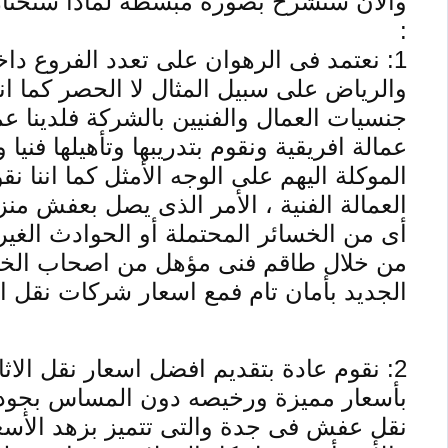
والان سنشرح بصورة مبسطة لماذا ستختار
:
1: نعتمد فى الرهوان على تعدد الفروع 
والرياض على سبيل المثال لا الحصر كما انن
جنسيات العمال والفنيين بالشركة فلدينا عم
عمالة افريقية ونقوم بتدريبها وتأهيلها فنيا
الموكلة اليهم على الوجه الأمثل كما اننا نق
العمالة الفنية ، الأمر الذى يصل بعفش من
أى من الخسائر المحتملة أو الحوادث الغي
من خلال طاقم فنى مؤهل من اصحاب الخبرة
الجديد بأمان تام فمع اسعار شركات نقل ال
2: نقوم عادة بتقديم افضل اسعار نقل ال
بأسعار مميزة ورخيصه دون المساس بجودة
نقل عفش فى جدة والتى تتميز بزهد الأسعار