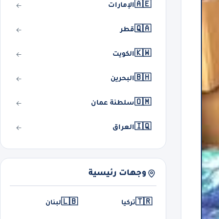
🇦🇪
الإمارات
🇶🇦
قطر
🇰🇼
الكويت
🇧🇭
البحرين
🇴🇲
سلطنة عمان
🇮🇶
العراق
وجهات رئيسية
🇱🇧
🇹🇷
تركيا
لبنان