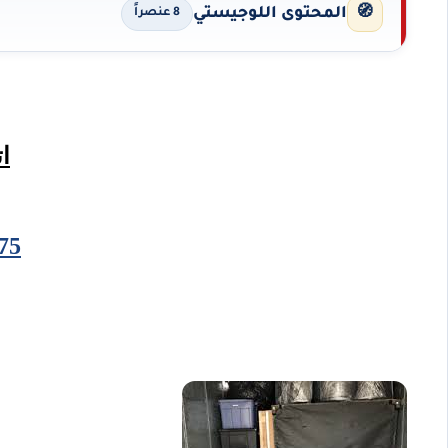
🧭
المحتوى اللوجيستي
8 عنصراً
ا
75