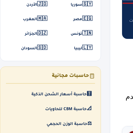
🇯🇴
🇸🇾
سوريا
الأردن
🇲🇦
🇪🇬
مصر
المغرب
ت
🇩🇿
🇹🇳
تونس
الجزائر
🇸🇩
🇱🇾
ليبيا
السودان
حاسبات مجانية
🧮
دم
حاسبة أسعار الشحن الذكية
📐
حاسبة CBM للحاويات
⚖️
حاسبة الوزن الحجمي