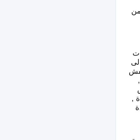
من
ات
لى
عفش
 ,
ة