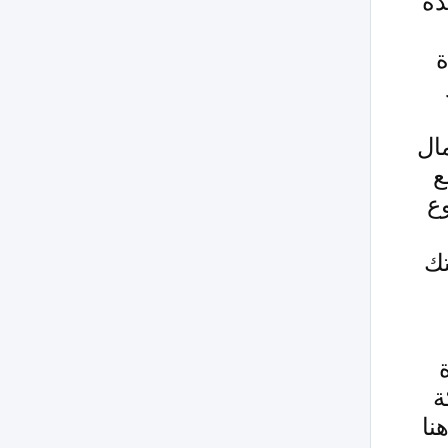
دة
ة
مال
ع
وع
تك
ة
نا