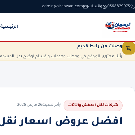
خطَّ إلى المحتوى
0568829975
واتساب
admin@alrahwan.com
الرئيسية
وصلت من رابط قديم
رتّبنا محتوى الموقع في وجهات وخدمات وأقسام أوضح بدل الوسوم الم
آخر تحديث
26 مارس 2026
شركات نقل العفش والأثاث
افضل عروض اسعار نقل