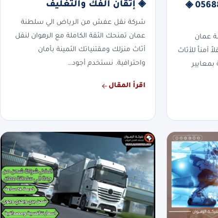
◈ إتقان الفك والتغليف
سلطنة عمان | 0568829975 ◈
شركة نقل عفش من الرياض الي سلطنة
عمان تمنحك الثقة الكاملة مع الرهوان لنقل
ة عمان
أثاث منزلك ومقتنياتك الثمينة بأمان
 آمناً للأثاث
واحترافية. نستخدم أجود…
بمعايير
اقرأ المقال