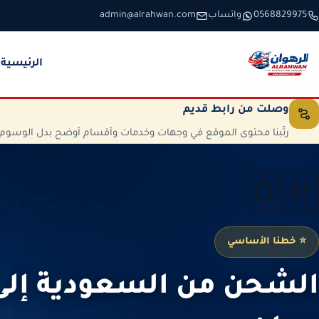
خطَّ إلى المحتوى
0568829975
واتساب
admin@alrahwan.com
الرئيسية
وصلت من رابط قديم
رتّبنا محتوى الموقع في وجهات وخدمات وأقسام أوضح بدل الوسوم الم
🇴🇲
⭐ خطنا الأساسي
الشحن من السعودية إل