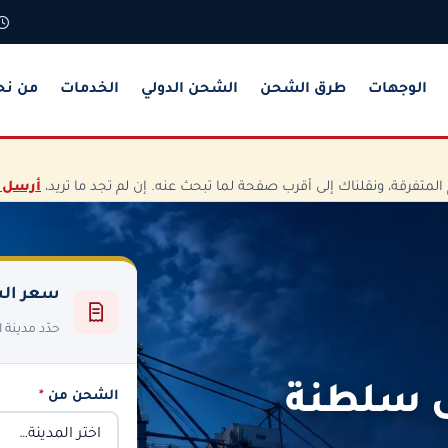
الوجهات
طرق الشحن
الشحن الدولي
الخدمات
من نح
تفرقة، ونقلناك إلى أقرب صفحة لما تبحث عنه. إن لم تجد ما تريد،
أرسل 
سعر الش
حدّد مدينة
ى سلطنة
الشحن من
*