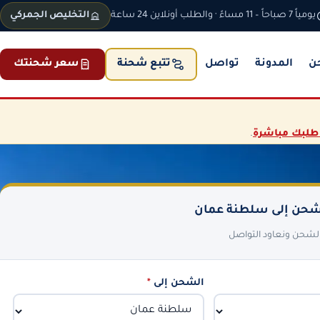
يومياً 7 صباحاً – 11 مساءً · والطلب أونلاين 24 ساعة
التخليص الجمركي
ن
المدونة
تواصل
سعر شحنتك
تتبع شحنة
طلبك مباشرة
.
حن إلى سلطنة عمان
 الشحن ونعاود التواصل
الشحن إلى
*