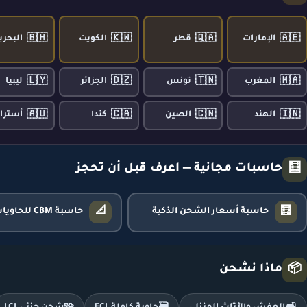
🇧🇭
🇰🇼
🇶🇦
🇦🇪
الإمارات
قطر
الكويت
البحري
🇱🇾
🇩🇿
🇹🇳
🇲🇦
المغرب
تونس
الجزائر
ليبيا
🇦🇺
🇨🇦
🇨🇳
🇮🇳
الهند
الصين
كندا
أسترال
حاسبات مجانية — اعرف قبل أن تحجز
🧮
📐
🧮
حاسبة أسعار الشحن الذكية
حاسبة CBM للحاويات
ماذا نشحن
📦