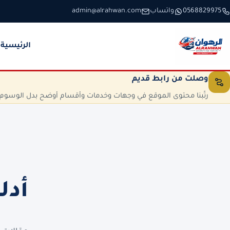
خطَّ إلى المحتوى
0568829975
واتساب
admin@alrahwan.com
الرئيسية
وصلت من رابط قديم
رتّبنا محتوى الموقع في وجهات وخدمات وأقسام أوضح بدل الوسوم الم
أدل