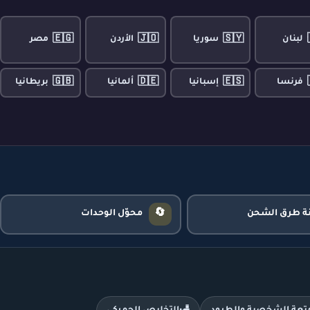
🇪🇬
🇯🇴
🇸🇾
لبنان
سوريا
الأردن
مصر
🇬🇧
🇩🇪
🇪🇸
فرنسا
إسبانيا
ألمانيا
بريطانيا
🔄
نة طرق الشحن
محوّل الوحدات