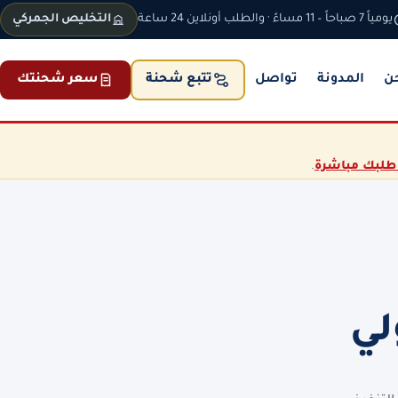
يومياً 7 صباحاً – 11 مساءً · والطلب أونلاين 24 ساعة
التخليص الجمركي
ن
المدونة
تواصل
سعر شحنتك
تتبع شحنة
طلبك مباشرة
.
لي