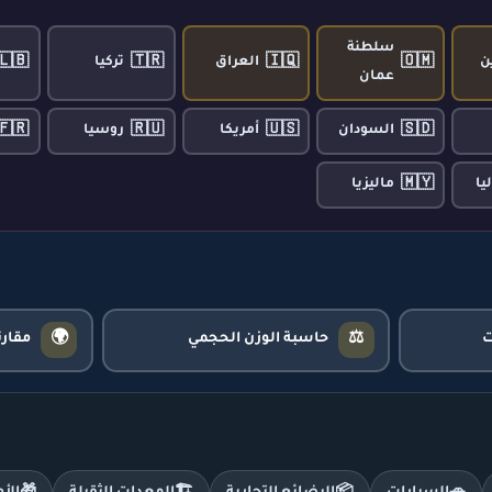
سلطنة
🇱🇧
🇹🇷
🇮🇶
🇴🇲
ن
العراق
تركيا
عمان
🇫🇷
🇷🇺
🇺🇸
🇸🇩
السودان
أمريكا
روسيا
🇲🇾
يا
ماليزيا
🌍
⚖️
حاسبة الوزن الحجمي
مقار