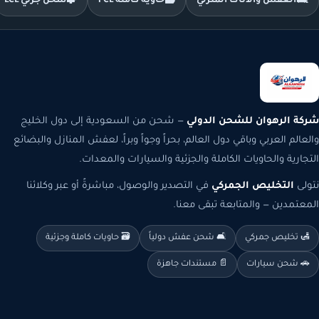
🛋️
العفش والأثاث المنزلي
🗃️
حاوية كاملة FCL
🧩
شحن جزئي LCL
شركة الرهوان للشحن الدولي
— شحن من السعودية إلى دول الخليج
والعالم العربي وباقي دول العالم، بحراً وجواً وبراً، لعفش المنازل والبضائع
التجارية والحاويات الكاملة والجزئية والسيارات والمعدات.
نتولى
التخليص الجمركي
في التصدير والوصول، مباشرةً أو عبر وكلائنا
المعتمدين — والمتابعة تبقى معنا.
🛃 تخليص جمركي
🛋️ شحن عفش دولياً
🗃️ حاويات كاملة وجزئية
🚗 شحن سيارات
📄 مستندات جاهزة