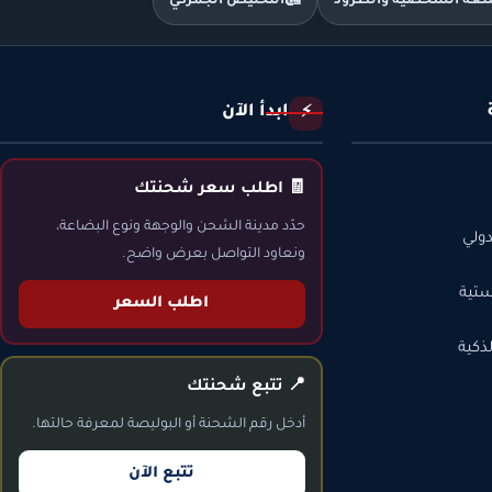
متعة الشخصية والطرود
🛃
التخليص الجمركي
ابدأ الآن
⚡
🧾 اطلب سعر شحنتك
حدّد مدينة الشحن والوجهة ونوع البضاعة،
ولي
ونعاود التواصل بعرض واضح.
ستية
اطلب السعر
ذكية
📍 تتبع شحنتك
أدخل رقم الشحنة أو البوليصة لمعرفة حالتها.
تتبع الآن