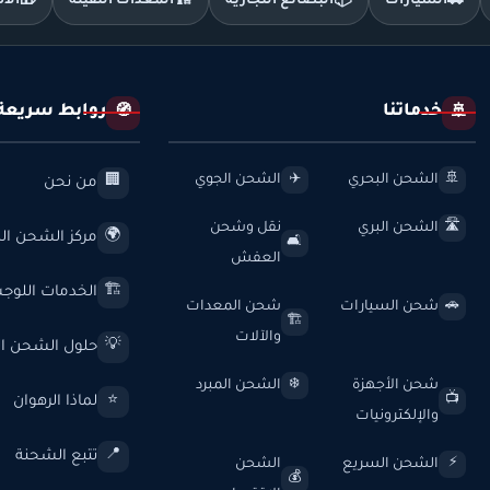
🚗
السيارات
📦
البضائع التجارية
🏗️
المعدات الثقيلة
🎁
الأ
خدماتنا
روابط سريعة
🧭
🚢
الشحن البحري
الشحن الجوي
✈️
🚢
من نحن
🏢
الشحن البري
نقل وشحن
🛣️
مركز الشحن الد
🌍
🛋️
العفش
الخدمات اللوج
🏗️
شحن السيارات
شحن المعدات
🚗
🏗️
والآلات
حلول الشحن ال
💡
شحن الأجهزة
الشحن المبرد
❄️
لماذا الرهوان
⭐
📺
والإلكترونيات
تتبع الشحنة
📍
الشحن السريع
الشحن
⚡
💰