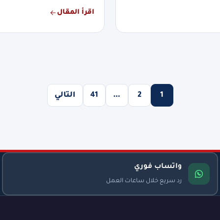
اقرأ المقال
1
2
…
41
التالي
واتساب فوري
رد سريع خلال ساعات العمل