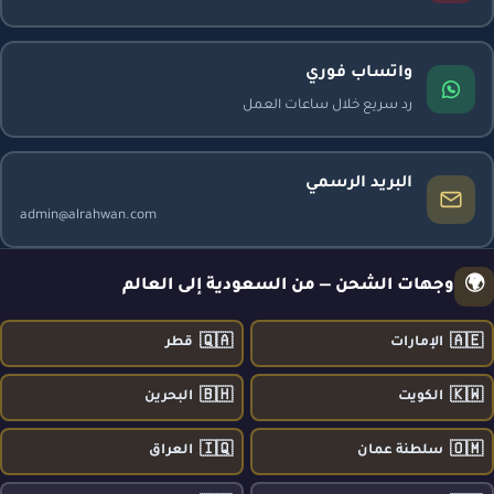
واتساب فوري
رد سريع خلال ساعات العمل
البريد الرسمي
admin@alrahwan.com
🌍
وجهات الشحن — من السعودية إلى العالم
🇶🇦
🇦🇪
الإمارات
قطر
🇧🇭
🇰🇼
الكويت
البحرين
🇮🇶
🇴🇲
سلطنة عمان
العراق