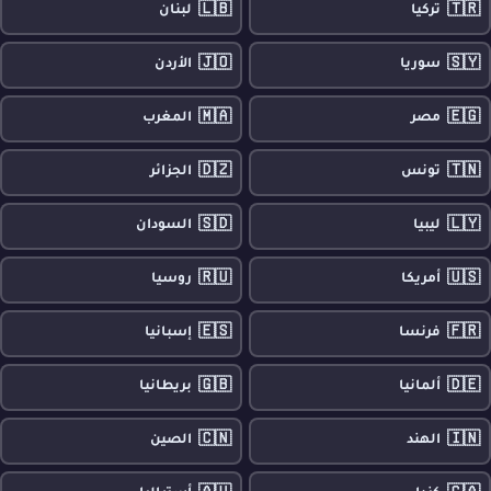
🇱🇧
🇹🇷
تركيا
لبنان
🇯🇴
🇸🇾
سوريا
الأردن
🇲🇦
🇪🇬
مصر
المغرب
🇩🇿
🇹🇳
تونس
الجزائر
🇸🇩
🇱🇾
ليبيا
السودان
🇷🇺
🇺🇸
أمريكا
روسيا
🇪🇸
🇫🇷
فرنسا
إسبانيا
🇬🇧
🇩🇪
ألمانيا
بريطانيا
🇨🇳
🇮🇳
الهند
الصين