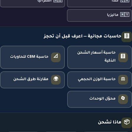
🇦🇺
🇨🇦
كندا
أستراليا
🇲🇾
ماليزيا
🧮
حاسبات مجانية — اعرف قبل أن تحجز
حاسبة أسعار الشحن
📐
🧮
حاسبة CBM للحاويات
الذكية
🌍
⚖️
حاسبة الوزن الحجمي
مقارنة طرق الشحن
🔄
محوّل الوحدات
📦
ماذا نشحن