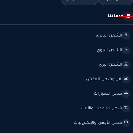
خدماتنا
🚢
الشحن البحري
🚢
الشحن الجوي
✈️
الشحن البري
🛣️
نقل وشحن العفش
🛋️
شحن السيارات
🚗
شحن المعدات والآلات
🏗️
شحن الأجهزة والإلكترونيات
📺