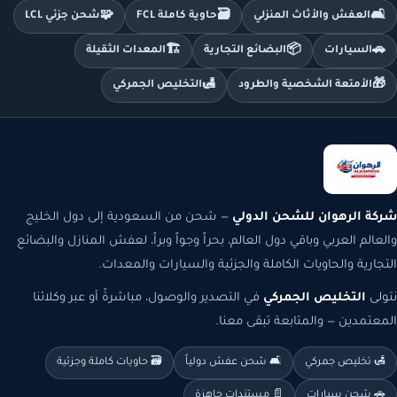
🧩
🗃️
🛋️
العفش والأثاث المنزلي
حاوية كاملة FCL
شحن جزئي LCL
🏗️
📦
🚗
السيارات
البضائع التجارية
المعدات الثقيلة
🛃
🎁
الأمتعة الشخصية والطرود
التخليص الجمركي
شركة الرهوان للشحن الدولي
— شحن من السعودية إلى دول الخليج
والعالم العربي وباقي دول العالم، بحراً وجواً وبراً، لعفش المنازل والبضائع
التجارية والحاويات الكاملة والجزئية والسيارات والمعدات.
نتولى
التخليص الجمركي
في التصدير والوصول، مباشرةً أو عبر وكلائنا
المعتمدين — والمتابعة تبقى معنا.
🛃 تخليص جمركي
🛋️ شحن عفش دولياً
🗃️ حاويات كاملة وجزئية
🚗 شحن سيارات
📄 مستندات جاهزة