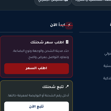
متعة الشخصية والطرود
🛃
التخليص الجمركي
ابدأ الآن
⚡
🧾 اطلب سعر شحنتك
حدّد مدينة الشحن والوجهة ونوع البضاعة،
ولي
ونعاود التواصل بعرض واضح.
ستية
اطلب السعر
ذكية
📍 تتبع شحنتك
أدخل رقم الشحنة أو البوليصة لمعرفة حالتها.
تتبع الآن