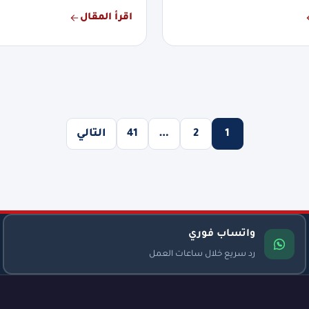
اقرأ المقال
1
2
…
41
التالي
واتساب فوري
رد سريع خلال ساعات العمل