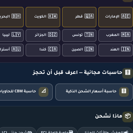
🇧🇭
🇰🇼
🇶🇦
🇦🇪
الإمارات
قطر
الكويت
البحري
🇱🇾
🇩🇿
🇹🇳
🇲🇦
المغرب
تونس
الجزائر
ليبيا
🇦🇺
🇨🇦
🇨🇳
🇮🇳
الهند
الصين
كندا
أسترال
حاسبات مجانية — اعرف قبل أن تحجز
🧮
📐
🧮
حاسبة أسعار الشحن الذكية
حاسبة CBM للحاويات
ماذا نشحن
📦