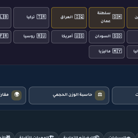
سلطنة
🇱🇧
🇹🇷
🇮🇶
🇴🇲
ن
العراق
تركيا
عمان
🇫🇷
🇷🇺
🇺🇸
🇸🇩
السودان
أمريكا
روسيا
🇲🇾
يا
ماليزيا
🌍
⚖️
حاسبة الوزن الحجمي
مقار