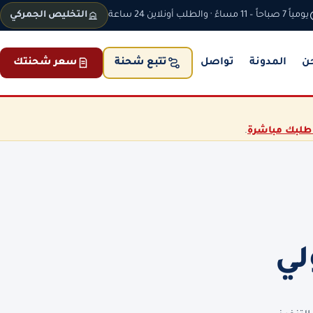
يومياً 7 صباحاً – 11 مساءً · والطلب أونلاين 24 ساعة
التخليص الجمركي
ن
المدونة
تواصل
سعر شحنتك
تتبع شحنة
طلبك مباشرة
.
لي