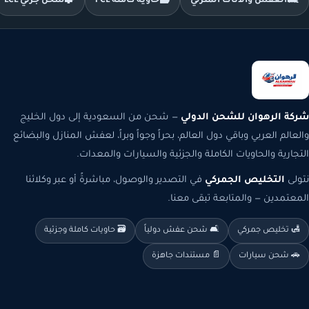
🛋️
العفش والأثاث المنزلي
🗃️
حاوية كاملة FCL
🧩
شحن جزئي LCL
شركة الرهوان للشحن الدولي
— شحن من السعودية إلى دول الخليج
والعالم العربي وباقي دول العالم، بحراً وجواً وبراً، لعفش المنازل والبضائع
التجارية والحاويات الكاملة والجزئية والسيارات والمعدات.
نتولى
التخليص الجمركي
في التصدير والوصول، مباشرةً أو عبر وكلائنا
المعتمدين — والمتابعة تبقى معنا.
🛃 تخليص جمركي
🛋️ شحن عفش دولياً
🗃️ حاويات كاملة وجزئية
🚗 شحن سيارات
📄 مستندات جاهزة