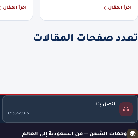
اقرأ المقال
اقرأ المقال
تعدد صفحات المقالات
اتصل بنا
0568829975
وجهات الشحن — من السعودية إلى العالم
🌍