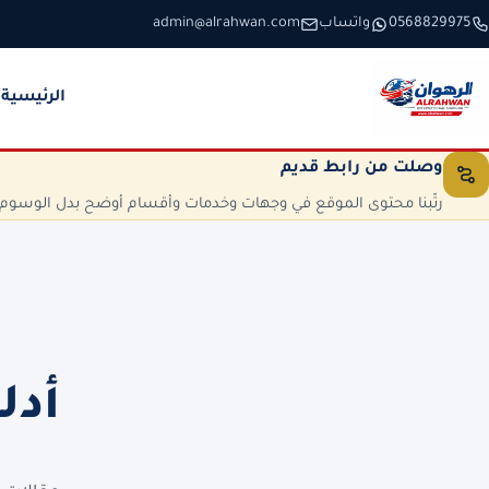
خطَّ إلى المحتوى
0568829975
واتساب
admin@alrahwan.com
الرئيسية
وصلت من رابط قديم
رتّبنا محتوى الموقع في وجهات وخدمات وأقسام أوضح بدل الوسوم الم
أدل