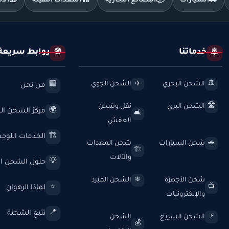
🚗
السيارات
📦
البضائع التجارية
🏗️
المعدات الثقيلة
🎁
الأ
خدماتنا
روابط سريعة
🧭
🚢
الشحن البحري
الشحن الجوي
✈️
🚢
من نحن
🏢
الشحن البري
نقل وشحن
🛣️
مركز الشحن الد
🌍
🛋️
العفش
الخدمات اللوج
🏗️
شحن السيارات
شحن المعدات
🚗
🏗️
والآلات
حلول الشحن ال
💡
شحن الأجهزة
الشحن المبرد
❄️
لماذا الرهوان
⭐
📺
والإلكترونيات
تتبع الشحنة
📍
الشحن السريع
الشحن
⚡
💰