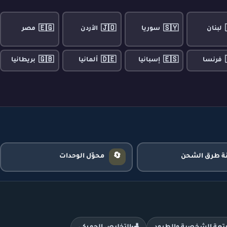
🇪🇬
🇯🇴
🇸🇾
لبنان
سوريا
الأردن
مصر
🇬🇧
🇩🇪
🇪🇸
فرنسا
إسبانيا
ألمانيا
بريطانيا
🔄
نة طرق الشحن
محوّل الوحدات