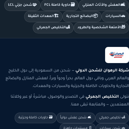
🧩
🗃️
🛋️
العفش والأثاث المنزلي
حاوية كاملة FCL
شحن جزئي LCL
🏗️
📦
🚗
السيارات
البضائع التجارية
المعدات الثقيلة
🛃
🎁
الأمتعة الشخصية والطرود
التخليص الجمركي
شركة الرهوان للشحن الدولي
— شحن من السعودية إلى دول الخليج
والعالم العربي وباقي دول العالم، بحراً وجواً وبراً، لعفش المنازل والبضائع
التجارية والحاويات الكاملة والجزئية والسيارات والمعدات.
نتولى
التخليص الجمركي
في التصدير والوصول، مباشرةً أو عبر وكلائنا
المعتمدين — والمتابعة تبقى معنا.
🛃 تخليص جمركي
🛋️ شحن عفش دولياً
🗃️ حاويات كاملة وجزئية
🚗 شحن سيارات
📄 مستندات جاهزة