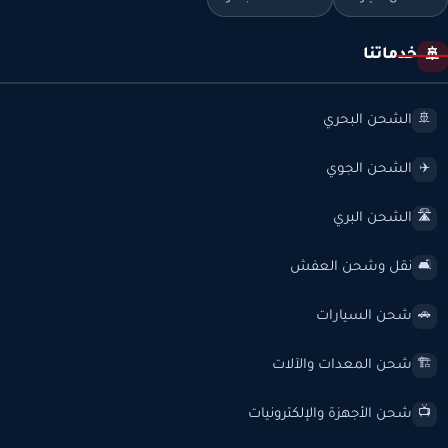
خدماتنا
🚢
الشحن البحري
🚢
الشحن الجوي
✈️
الشحن البري
🛣️
نقل وشحن العفش
🛋️
شحن السيارات
🚗
شحن المعدات والآلات
🏗️
شحن الأجهزة والإلكترونيات
📺