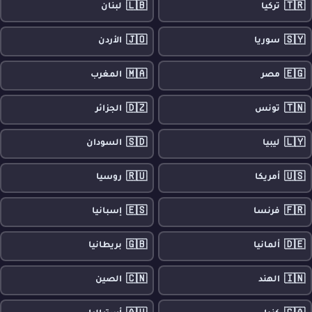
🇱🇧
🇹🇷
تركيا
لبنان
🇯🇴
🇸🇾
سوريا
الأردن
🇲🇦
🇪🇬
مصر
المغرب
🇩🇿
🇹🇳
تونس
الجزائر
🇸🇩
🇱🇾
ليبيا
السودان
🇷🇺
🇺🇸
أمريكا
روسيا
🇪🇸
🇫🇷
فرنسا
إسبانيا
🇬🇧
🇩🇪
ألمانيا
بريطانيا
🇨🇳
🇮🇳
الهند
الصين