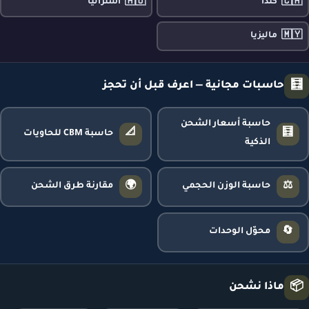
🇦🇺
🇨🇦
كندا
أستراليا
🇲🇾
ماليزيا
🧮
حاسبات مجانية — اعرف قبل أن تحجز
حاسبة أسعار الشحن
📐
🧮
حاسبة CBM للحاويات
الذكية
🌍
⚖️
حاسبة الوزن الحجمي
مقارنة طرق الشحن
🔄
محوّل الوحدات
📦
ماذا نشحن