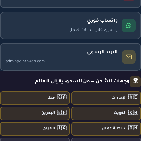
واتساب فوري
رد سريع خلال ساعات العمل
البريد الرسمي
admin@alrahwan.com
🌍
وجهات الشحن — من السعودية إلى العالم
🇶🇦
🇦🇪
الإمارات
قطر
🇧🇭
🇰🇼
الكويت
البحرين
🇮🇶
🇴🇲
سلطنة عمان
العراق