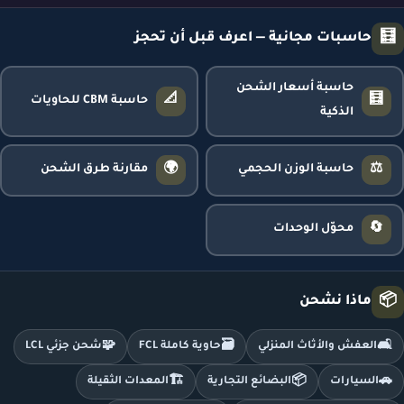
🧮
حاسبات مجانية — اعرف قبل أن تحجز
حاسبة أسعار الشحن
📐
🧮
حاسبة CBM للحاويات
الذكية
🌍
⚖️
حاسبة الوزن الحجمي
مقارنة طرق الشحن
🔄
محوّل الوحدات
📦
ماذا نشحن
🧩
🗃️
🛋️
العفش والأثاث المنزلي
حاوية كاملة FCL
شحن جزئي LCL
🏗️
📦
🚗
السيارات
البضائع التجارية
المعدات الثقيلة