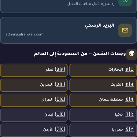
رد سريع خلال ساعات العمل
البريد الرسمي
admin@alrahwan.com
🌍
وجهات الشحن — من السعودية إلى العالم
🇶🇦
🇦🇪
الإمارات
قطر
🇧🇭
🇰🇼
الكويت
البحرين
🇮🇶
🇴🇲
سلطنة عمان
العراق
🇱🇧
🇹🇷
تركيا
لبنان
🇯🇴
🇸🇾
سوريا
الأردن