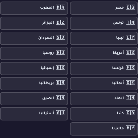
🇲🇦
🇪🇬
مصر
المغرب
🇩🇿
🇹🇳
تونس
الجزائر
🇸🇩
🇱🇾
ليبيا
السودان
🇷🇺
🇺🇸
أمريكا
روسيا
🇪🇸
🇫🇷
فرنسا
إسبانيا
🇬🇧
🇩🇪
ألمانيا
بريطانيا
🇨🇳
🇮🇳
الهند
الصين
🇦🇺
🇨🇦
كندا
أستراليا
🇲🇾
ماليزيا