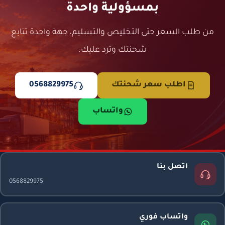
بمسؤولية واحدة
من طلب السعر حتى التخليص والتسليم، جهة واحدة تتابع
شحنتك وترد عليك.
اطلب سعر شحنتك
0568829975
واتساب
اتصل بنا
0568829975
واتساب فوري