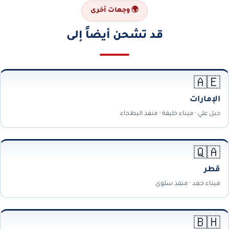
🌍 وجهات أخرى
قد تشحن أيضاً إلى
🇦🇪
الإمارات
جبل علي · ميناء خليفة · منفذ البطحاء
🇶🇦
قطر
ميناء حمد · منفذ سلوى
🇧🇭