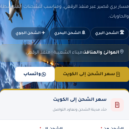
مسار بري قصير عبر منفذ الرقعي، ومناسب للشحنات المتوسطة
والحاويات.
🛣️ الشحن البري
🚢 الشحن البحري
✈️ الشحن الجوي
الموانئ والمنافذ:
ميناء الشعيبة · منفذ الرقعي
سعر الشحن إلى الكويت
واتساب
سعر الشحن إلى الكويت
حدّد مدينة الشحن ونعاود التواصل