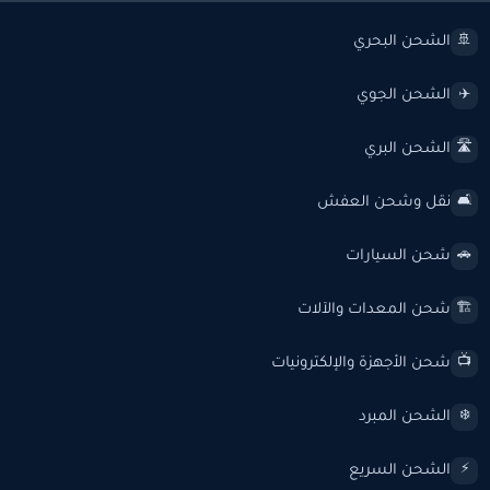
الشحن البحري
🚢
الشحن الجوي
✈️
الشحن البري
🛣️
نقل وشحن العفش
🛋️
شحن السيارات
🚗
شحن المعدات والآلات
🏗️
شحن الأجهزة والإلكترونيات
📺
الشحن المبرد
❄️
الشحن السريع
⚡