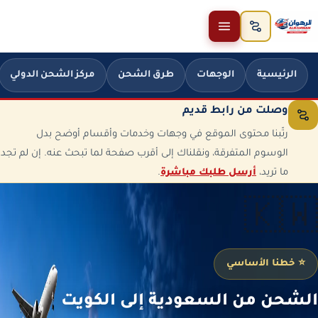
خطَّ إلى المحتوى
الرئيسية
الوجهات
طرق الشحن
مركز الشحن الدولي
وصلت من رابط قديم
رتّبنا محتوى الموقع في وجهات وخدمات وأقسام أوضح بدل
الوسوم المتفرقة، ونقلناك إلى أقرب صفحة لما تبحث عنه. إن لم تجد
ما تريد،
أرسل طلبك مباشرة
.
🇰🇼
⭐ خطنا الأساسي
الشحن من السعودية إلى الكويت