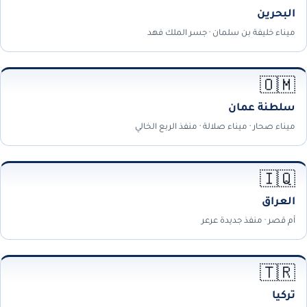
البحرين
ميناء خليفة بن سلمان · جسر الملك فهد
🇴🇲
سلطنة عمان
ميناء صحار · ميناء صلالة · منفذ الربع الخالي
🇮🇶
العراق
أم قصر · منفذ جديدة عرعر
🇹🇷
تركيا