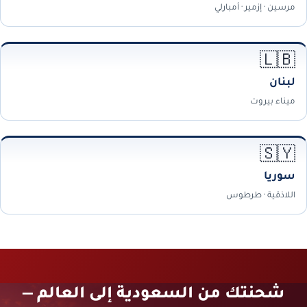
مرسين · إزمير · أمبارلي
🇱🇧
لبنان
ميناء بيروت
🇸🇾
سوريا
اللاذقية · طرطوس
شحنتك من السعودية إلى العالم —