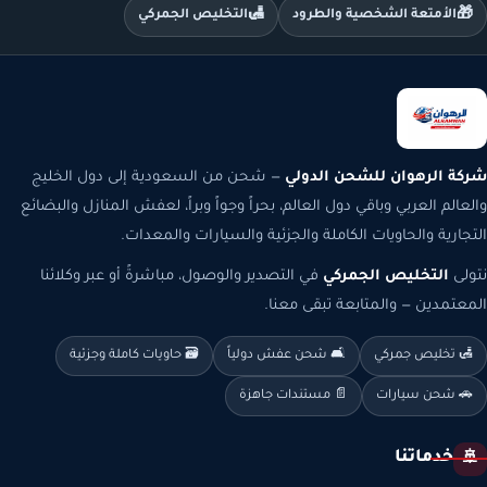
🛃
🎁
الأمتعة الشخصية والطرود
التخليص الجمركي
شركة الرهوان للشحن الدولي
— شحن من السعودية إلى دول الخليج
والعالم العربي وباقي دول العالم، بحراً وجواً وبراً، لعفش المنازل والبضائع
التجارية والحاويات الكاملة والجزئية والسيارات والمعدات.
نتولى
التخليص الجمركي
في التصدير والوصول، مباشرةً أو عبر وكلائنا
المعتمدين — والمتابعة تبقى معنا.
🛃 تخليص جمركي
🛋️ شحن عفش دولياً
🗃️ حاويات كاملة وجزئية
🚗 شحن سيارات
📄 مستندات جاهزة
خدماتنا
🚢